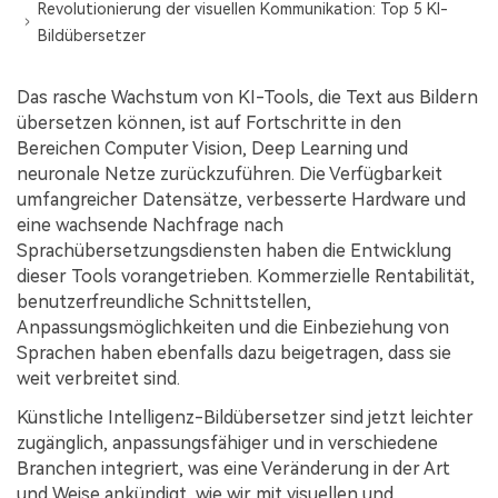
Kontakt zum Support
PDF OCR
Revolutionierung der visuellen Kommunikation: Top 5 KI-
Bildübersetzer
Was ist NEU
PDF-Daten extrahieren
PDF freigeben
Das rasche Wachstum von KI-Tools, die Text aus Bildern
Benutzerhandbuch
übersetzen können, ist auf Fortschritte in den
eSign PDFs rechtmäßig
PDFelement für Windows
Neu
Bereichen Computer Vision, Deep Learning und
neuronale Netze zurückzuführen. Die Verfügbarkeit
PDFelement für Mac
Branchen
umfangreicher Datensätze, verbesserte Hardware und
eine wachsende Nachfrage nach
PDFelement für iOS
Bildung
Sprachübersetzungsdiensten haben die Entwicklung
PDFelement für Android
IT-Dienstleistung
dieser Tools vorangetrieben. Kommerzielle Rentabilität,
benutzerfreundliche Schnittstellen,
Mehr erfahren
Rechtliches
Anpassungsmöglichkeiten und die Einbeziehung von
Bewertungen
Sprachen haben ebenfalls dazu beigetragen, dass sie
Gesundheitswesen
weit verbreitet sind.
Sehen Sie, was unsere Nutzer sagen.
Finanzen
Künstliche Intelligenz-Bildübersetzer sind jetzt leichter
Kostenlose PDF-Vorlagen
Regierung
zugänglich, anpassungsfähiger und in verschiedene
Bearbeiten, Drucken und Anpassen von kostenlosen Vorlagen.
Branchen integriert, was eine Veränderung in der Art
Veröffentlichung
PDF-Wissen
und Weise ankündigt, wie wir mit visuellen und