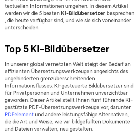
textuellen Informationen umgehen. In diesem Artikel
Freiberufler
PDF-bezogene Informationen, die Sie benötigen.
werden wir die 5 besten
KI-Bildübersetzer
besprechen
Download-Zentrum
, die heute verfügbar sind, und wie sie sich voneinander
Alle PDF-Funktionen
Laden Sie die leistungsstärksten und einfachsten PDF-Tools h
unterscheiden.
Top 5 KI-Bildübersetzer
In unserer global vernetzten Welt steigt der Bedarf an
effizienten Übersetzungswerkzeugen angesichts des
ungehinderten grenzüberschreitenden
Informationsflusses. KI-gesteuerte Bildübersetzer sind
für Privatpersonen und Unternehmen unverzichtbar
geworden. Dieser Artikel stellt Ihnen fünf führende KI-
gestützte PDF-Übersetzungswerkzeuge vor, darunter
PDFelement
und andere leistungsfähige Alternativen,
die die Art und Weise, wie wir bildgefüllten Dokumente
und Dateien verwalten, neu gestalten.