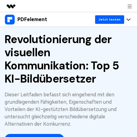
PDFelement
Top-Produkte
Jetzt testen
KI-gestützte digitale Kreativität
Produkte
Revolutionierung der
Business
Dienstprogramme
Überblick
visuellen
Desktop
Lösungen
Über uns
Lösungen
PDFelement für Windows
Kommunikation: Top 5
Benutzer im Bildungswesen
Ressourcen
Presseraum
PDFelement für Mac
KI-Bildübersetzer
PDF lesen
Heiße Themen
Business
Shop
Mobile App
PDF kommentieren
Top PDF-Software
Dieser Leitfaden befasst sich eingehend mit den
Support
KMU von 1-10p
PDFelement für iPhone/iPad
Anmelden
Jetzt kaufen
PDF erstellen
grundlegenden Fähigkeiten, Eigenschaften und
How-Tos
Vorteilen der KI-gestützten Bildübersetzung und
PDFelement für Android
PDF kombinieren
Mac-Software
10p+ Unternehmen
untersucht gleichzeitig verschiedene digitale
Alternativen der Konkurrenz.
PDF drucken
Cloud
OCR PDF Tipps