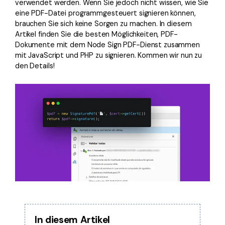
verwendet werden. Wenn Sie jedoch nicht wissen, wie Sie
Freiberufler
PDF-bezogene Informationen, die Sie benötigen.
eine PDF-Datei programmgesteuert signieren können,
brauchen Sie sich keine Sorgen zu machen. In diesem
Download-Zentrum
Artikel finden Sie die besten Möglichkeiten, PDF-
Alle PDF-Funktionen
Laden Sie die leistungsstärksten und einfachsten PDF-Tools h
Dokumente mit dem Node Sign PDF-Dienst zusammen
mit JavaScript und PHP zu signieren. Kommen wir nun zu
den Details!
In diesem Artikel