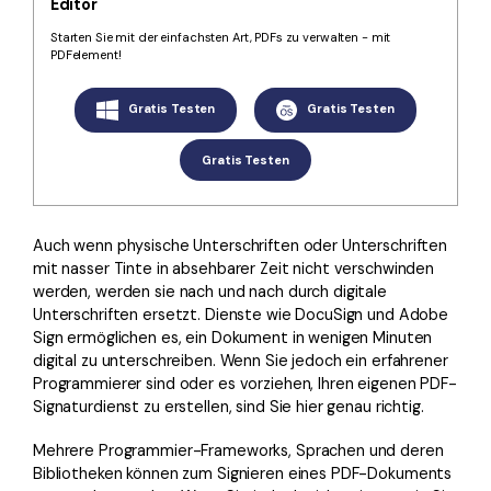
Editor
Kontakt zum Support
PDF OCR
Starten Sie mit der einfachsten Art, PDFs zu verwalten - mit
Was ist NEU
PDF-Daten extrahieren
PDFelement!
PDF freigeben
Benutzerhandbuch
Gratis Testen
Gratis Testen
eSign PDFs rechtmäßig
PDFelement für Windows
Neu
Gratis Testen
PDFelement für Mac
Branchen
PDFelement für iOS
Bildung
Auch wenn physische Unterschriften oder Unterschriften
PDFelement für Android
mit nasser Tinte in absehbarer Zeit nicht verschwinden
IT-Dienstleistung
werden, werden sie nach und nach durch digitale
Mehr erfahren
Rechtliches
Unterschriften ersetzt. Dienste wie DocuSign und Adobe
Sign ermöglichen es, ein Dokument in wenigen Minuten
Bewertungen
Gesundheitswesen
digital zu unterschreiben. Wenn Sie jedoch ein erfahrener
Sehen Sie, was unsere Nutzer sagen.
Programmierer sind oder es vorziehen, Ihren eigenen PDF-
Finanzen
Signaturdienst zu erstellen, sind Sie hier genau richtig.
Kostenlose PDF-Vorlagen
Regierung
Bearbeiten, Drucken und Anpassen von kostenlosen Vorlagen.
Mehrere Programmier-Frameworks, Sprachen und deren
Veröffentlichung
Bibliotheken können zum Signieren eines PDF-Dokuments
PDF-Wissen