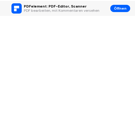
PDFelement: PDF-Editor, Scanner
Öffnen
PDF bearbeiten, mit Kommentaren versehen
Hero Produkte
Wondershare
KI entdecken
Hilfe-Center