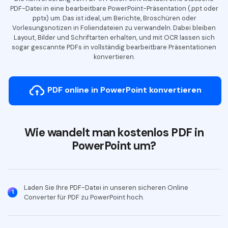
Kontakt zum Support
PDF OCR
PDF-Datei in eine bearbeitbare PowerPoint-Präsentation (.ppt oder
.pptx) um. Das ist ideal, um Berichte, Broschüren oder
Was ist NEU
PDF-Daten extrahieren
Vorlesungsnotizen in Foliendateien zu verwandeln. Dabei bleiben
Layout, Bilder und Schriftarten erhalten, und mit OCR lassen sich
PDF freigeben
Benutzerhandbuch
sogar gescannte PDFs in vollständig bearbeitbare Präsentationen
konvertieren.
eSign PDFs rechtmäßig
PDFelement für Windows
Neu
PDFelement für Mac
Branchen
PDF online in PowerPoint konvertieren
PDFelement für iOS
Bildung
PDFelement für Android
IT-Dienstleistung
Wie wandelt man kostenlos PDF in
Mehr erfahren
PowerPoint um?
Rechtliches
Bewertungen
Gesundheitswesen
Sehen Sie, was unsere Nutzer sagen.
Finanzen
Laden Sie Ihre PDF-Datei in unseren sicheren Online
Kostenlose PDF-Vorlagen
1
Converter für PDF zu PowerPoint hoch.
Regierung
Bearbeiten, Drucken und Anpassen von kostenlosen Vorlagen.
Veröffentlichung
PDF-Wissen