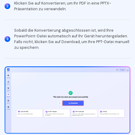
Klicken Sie auf Konvertieren, um Ihr PDF in eine PPTX-
Freiberufler
PDF-bezogene Informationen, die Sie benötigen.
2
Präsentation zu verwandeln.
Download-Zentrum
Alle PDF-Funktionen
Laden Sie die leistungsstärksten und einfachsten PDF-Tools h
Sobald die Konvertierung abgeschlossen ist, wird Ihre
PowerPoint-Datei automatisch auf Ihr Gerät heruntergeladen.
3
Falls nicht, klicken Sie auf Download, um Ihre PPT-Datei manuell
zu speichern.