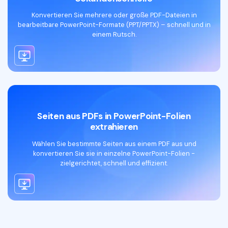
Konvertieren Sie mehrere oder große PDF-Dateien in
bearbeitbare PowerPoint-Formate (PPT/PPTX) – schnell und in
PDF online in PowerPoint konvertieren
einem Rutsch.
Seiten aus PDFs in PowerPoint-Folien
extrahieren
Wählen Sie bestimmte Seiten aus einem PDF aus und
konvertieren Sie sie in einzelne PowerPoint-Folien -
zielgerichtet, schnell und effizient.
PDF online in PowerPoint konvertieren