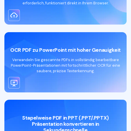
erforderlich, funktioniert direkt in Ihrem Browser.
PDF zu PPT Converter kostenloser Download
OCR PDF zu PowerPoint mit hoher Genauigkeit
Verwandeln Sie gescannte PDFs in vollständig bearbeitbare
PowerPoint-Präsentationen mit fortschrittlicher OCR für eine
saubere, präzise Texterkennung.
PDF online in PowerPoint konvertieren
Stapelweise PDF in PPT (.PPT/.PPTX)
Präsentation konvertieren in
Sekundenschnelle