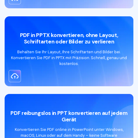
PDF in PPTX konvertieren, ohne Layout,
Schriftarten oder Bilder zu verlieren
Behalten Sie Ihr Layout, Ihre Schriftarten und Bilder bei.
Konvertieren Sie PDF in PPTX mit Präzision. Schnell, genau und
kostenlos.
PDF zu PPT Converter kostenloser Download
PDF reibungslos in PPT konvertieren auf jedem
Gerät
Konvertieren Sie PDF online in PowerPoint unter Windows,
macOS, Linux oder auf dem Handy – keine Software