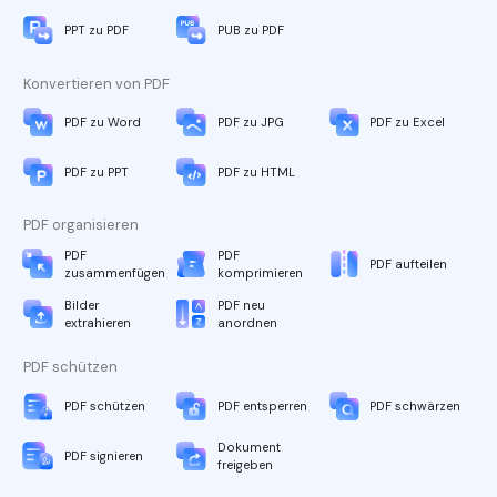
PPT zu PDF
PUB zu PDF
Konvertieren von PDF
PDF zu Word
PDF zu JPG
PDF zu Excel
PDF zu PPT
PDF zu HTML
PDF organisieren
PDF
PDF
PDF aufteilen
zusammenfügen
komprimieren
Bilder
PDF neu
extrahieren
anordnen
PDF schützen
PDF schützen
PDF entsperren
PDF schwärzen
Dokument
PDF signieren
freigeben