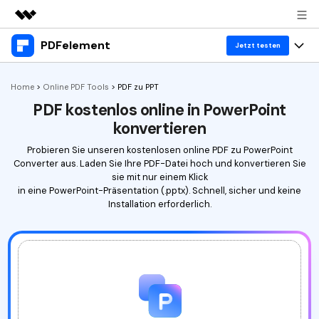
PDFelement
Top-Produkte
Jetzt testen
KI-gestützte digitale Kreativität
Produkte
Business
Home
>
Online PDF Tools
>
PDF zu PPT
Dienstprogramme
PDF kostenlos online in PowerPoint
Überblick
Desktop
Lösungen
Über uns
konvertieren
Lösungen
PDFelement für Windows
Benutzer im Bildungswesen
Probieren Sie unseren kostenlosen online PDF zu PowerPoint
Ressourcen
Presseraum
Converter aus. Laden Sie Ihre PDF-Datei hoch und konvertieren Sie
PDFelement für Mac
PDF lesen
sie mit nur einem Klick
Heiße Themen
Business
Shop
in eine PowerPoint-Präsentation (.pptx). Schnell, sicher und keine
Mobile App
Installation erforderlich.
PDF kommentieren
Top PDF-Software
Support
KMU von 1-10p
PDFelement für iPhone/iPad
Anmelden
Jetzt kaufen
PDF erstellen
How-Tos
PDFelement für Android
PDF kombinieren
Mac-Software
10p+ Unternehmen
PDF drucken
Cloud
OCR PDF Tipps