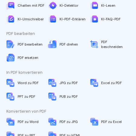
Chatten mit PDF
KI-Detektor
KI-Lesen
KI-Umschreiber
KI-PDF-Erklären
KI-FAQ-PDF
PDF bearbeiten
PDF
PDF bearbeiten
PDF drehen
beschneiden
PDF ersetzen
In PDF konvertieren
Word zu PDF
JPG zu PDF
Excel zu PDF
PPT zu PDF
PUB zu PDF
Konvertieren von PDF
PDF zu Word
PDF zu JPG
PDF zu Excel
PDF zu PPT
PDF zu HTML