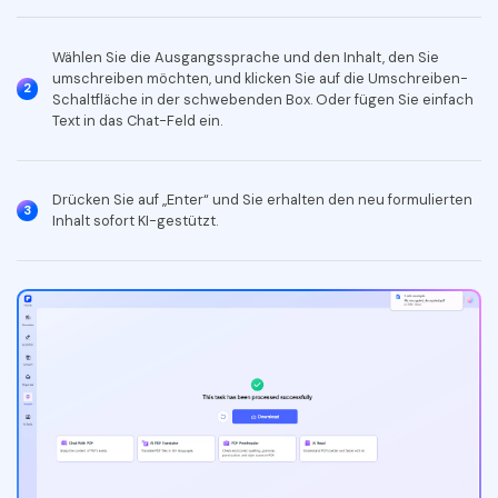
Freiberufler
PDF-bezogene Informationen, die Sie benötigen.
Wählen Sie die Ausgangssprache und den Inhalt, den Sie
Download-Zentrum
umschreiben möchten, und klicken Sie auf die Umschreiben-
2
Alle PDF-Funktionen
Laden Sie die leistungsstärksten und einfachsten PDF-Tools h
Schaltfläche in der schwebenden Box. Oder fügen Sie einfach
Text in das Chat-Feld ein.
Drücken Sie auf „Enter“ und Sie erhalten den neu formulierten
3
Inhalt sofort KI-gestützt.