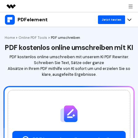
PDFelement
Top-Produkte
Jetzt testen
KI-gestützte digitale Kreativität
Produkte
Business
Home
>
Online PDF Tools
>
PDF umschreiben
Dienstprogramme
PDF kostenlos online umschreiben mit KI
Überblick
Desktop
Lösungen
Über uns
Lösungen
PDF kostenlos online umschreiben mit unserem KI PDF Rewriter.
PDFelement für Windows
Schreiben Sie Text, Sätze oder ganze
Benutzer im Bildungswesen
Ressourcen
Presseraum
Absätze in Ihrem PDF mithilfe von KI sofort um und erzielen Sie so
PDFelement für Mac
klare, ausgefeilte Ergebnisse.
PDF lesen
Heiße Themen
Business
Shop
Mobile App
PDF kommentieren
Top PDF-Software
Support
KMU von 1-10p
PDFelement für iPhone/iPad
Anmelden
Jetzt kaufen
PDF erstellen
How-Tos
PDFelement für Android
PDF kombinieren
Mac-Software
10p+ Unternehmen
PDF drucken
Cloud
OCR PDF Tipps