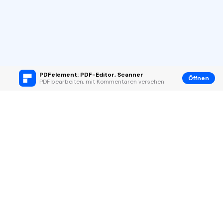
PDFelement: PDF-Editor, Scanner
Öffnen
PDF bearbeiten, mit Kommentaren versehen
Hero Produkte
Wondershare
KI entdecken
Hilfe-Center