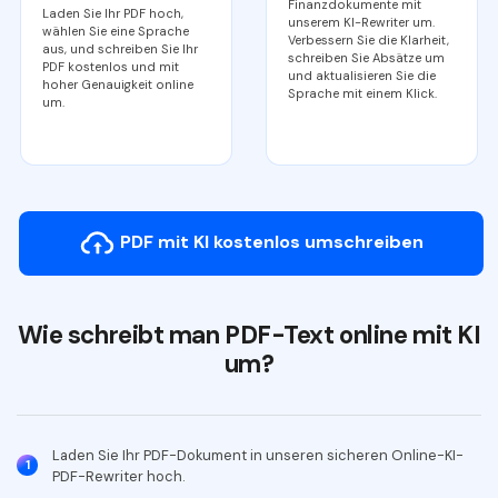
Kontakt zum Support
PDF OCR
Finanzdokumente mit
Laden Sie Ihr PDF hoch,
unserem KI-Rewriter um.
wählen Sie eine Sprache
Verbessern Sie die Klarheit,
Was ist NEU
PDF-Daten extrahieren
aus, und schreiben Sie Ihr
schreiben Sie Absätze um
PDF kostenlos und mit
und aktualisieren Sie die
hoher Genauigkeit online
PDF freigeben
Sprache mit einem Klick.
Benutzerhandbuch
um.
eSign PDFs rechtmäßig
PDFelement für Windows
Neu
PDFelement für Mac
Branchen
PDFelement für iOS
Bildung
PDF mit KI kostenlos umschreiben
PDFelement für Android
IT-Dienstleistung
Mehr erfahren
Rechtliches
Wie schreibt man PDF-Text online mit KI
Bewertungen
Gesundheitswesen
um?
Sehen Sie, was unsere Nutzer sagen.
Finanzen
Kostenlose PDF-Vorlagen
Regierung
Bearbeiten, Drucken und Anpassen von kostenlosen Vorlagen.
Laden Sie Ihr PDF-Dokument in unseren sicheren Online-KI-
1
PDF-Rewriter hoch.
Veröffentlichung
PDF-Wissen