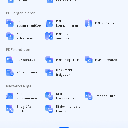
PDF organisieren
PDF
PDF
PDF aufteilen
zusammenfügen
komprimieren
Bilder
PDF neu
extrahieren
anordnen
PDF schützen
PDF schützen
PDF entsperren
PDF schwärzen
Dokument
PDF signieren
freigeben
Bildwerkzeuge
Bild
Bild
Dateien zu Bild
komprimieren
beschneiden
Bildgröße
Bilder in andere
ändern
Formate