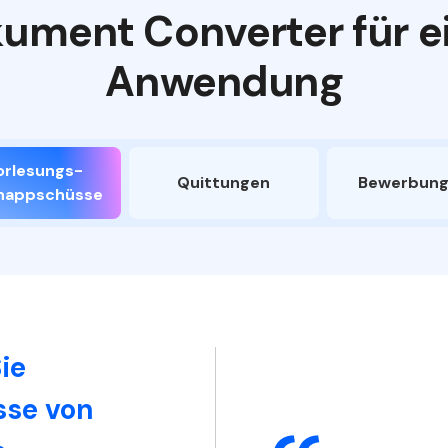
okument Converter für 
Anwendung
orlesungs-
Quittungen
Bewerbun
nappschüsse
ie
se von