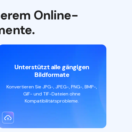
serem Online-
mente.
Unterstützt alle gängigen
Bildformate
Konvertieren Sie JPG-, JPEG-, PNG-, BMP-,
GIF- und TIF-Dateien ohne
Kompatibilitätsprobleme.