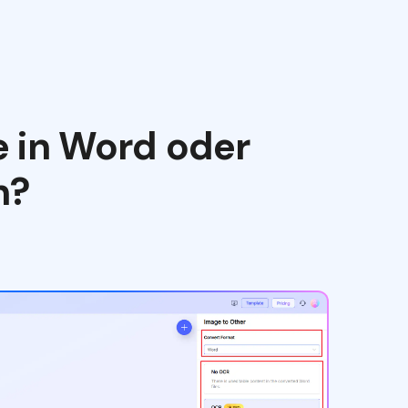
e in Word oder
n?