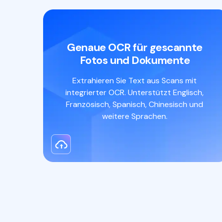
Genaue OCR für gescannte
Fotos und Dokumente
Extrahieren Sie Text aus Scans mit
integrierter OCR. Unterstützt Englisch,
Französisch, Spanisch, Chinesisch und
weitere Sprachen.