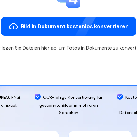
Alle Produkte ansehen
La
Alle PDF-Funktionen
To
Bild in Dokument kostenlos konvertieren
 legen Sie Dateien hier ab, um Fotos in Dokumente zu konvert
JPEG, PNG,
OCR-fähige Konvertierung für
Koste
rd, Excel,
gescannte Bilder in mehreren
T
Sprachen
Datensch