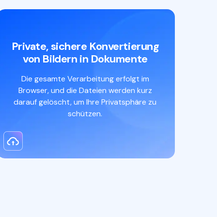
Private, sichere Konvertierung
von Bildern in Dokumente
Die gesamte Verarbeitung erfolgt im
Browser, und die Dateien werden kurz
darauf gelöscht, um Ihre Privatsphäre zu
schützen.