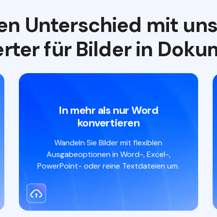
den Unterschied mit un
rter für Bilder in Doku
In mehr als nur Word
konvertieren
Wandeln Sie Bilder mit flexiblen
Ausgabeoptionen in Word-, Excel-,
PowerPoint- oder reine Textdateien um.