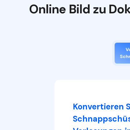
Online Bild zu D
V
Sch
Konvertieren S
Schnappschüs
beitung
facht.