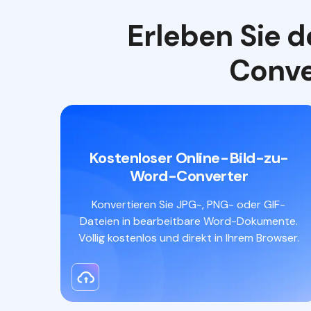
Erleben Sie 
Conve
Kostenloser Online-Bild-zu-
Word-Converter
Konvertieren Sie JPG-, PNG- oder GIF-
Dateien in bearbeitbare Word-Dokumente.
Völlig kostenlos und direkt in Ihrem Browser.