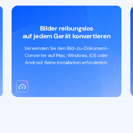
Bilder reibungslos
auf jedem Gerät konvertieren
Verwenden Sie den Bild-zu-Dokument-
Converter auf Mac, Windows, iOS oder
Android. Keine Installation erforderlich.