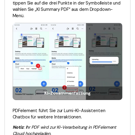
Kontakt zum Support
PDF OCR
tippen Sie auf die drei Punkte in der Symbolleiste und
wählen Sie „KI Summary PDF“ aus dem Dropdown-
Was ist NEU
PDF-Daten extrahieren
Menü.
PDF freigeben
Benutzerhandbuch
eSign PDFs rechtmäßig
PDFelement für Windows
Neu
PDFelement für Mac
Branchen
PDFelement für iOS
Bildung
PDFelement für Android
IT-Dienstleistung
Mehr erfahren
Rechtliches
KI-Zusammenfassung
Bewertungen
Gesundheitswesen
Sehen Sie, was unsere Nutzer sagen.
Finanzen
PDFelement führt Sie zur Lumi-KI-Assistenten
Kostenlose PDF-Vorlagen
Chatbox für weitere Interaktionen.
Regierung
Bearbeiten, Drucken und Anpassen von kostenlosen Vorlagen.
Notiz
: Ihr PDF wird zur KI-Verarbeitung in PDFelement
Veröffentlichung
PDF-Wissen
Cloud hochgeladen.