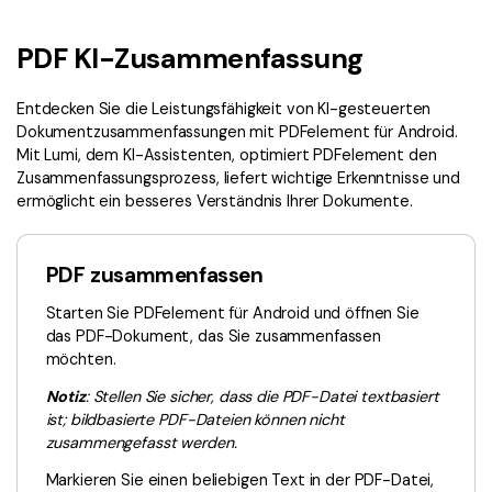
Signatur Tipps
PDFelement Cloud
Persönliche Benutzer
PDF wie Word bearbeiten
PDF KI-Zusammenfassung
PDF konvertieren
Online PDF Tools
Konvertierung Tipps
PDF bearbeiten
PDF zu Word
Entdecken Sie die Leistungsfähigkeit von KI-gesteuerten
Komprimieren Tipps
Dokumentzusammenfassungen mit PDFelement für Android.
PDF komprimieren
PDF komprimieren
Mit Lumi, dem KI-Assistenten, optimiert PDFelement den
Zusammenfassungsprozess, liefert wichtige Erkenntnisse und
Weitere Themen finden
PDF organisieren
PDF zusammenfügen
ermöglicht ein besseres Verständnis Ihrer Dokumente.
PDF zuschneiden
Word zu PDF
Warum PDFelement
PDF zusammenfassen
Professionelle Anwender
Weitere Online-Tools
Kundengeschichten
Starten Sie PDFelement für Android und öffnen Sie
PDF-Software-Vergleich
PDF Formular
das PDF-Dokument, das Sie zusammenfassen
möchten.
G2 Awards
PDF Signieren
Notiz
: Stellen Sie sicher, dass die PDF-Datei textbasiert
PDF schützen
Bessere Nutzung
ist; bildbasierte PDF-Dateien können nicht
zusammengefasst werden.
PDF Stapelbearbeiten
Technische Daten
Markieren Sie einen beliebigen Text in der PDF-Datei,