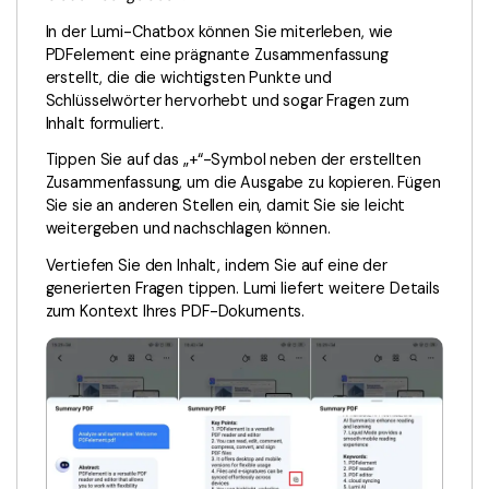
Freiberufler
PDF-bezogene Informationen, die Sie benötigen.
In der Lumi-Chatbox können Sie miterleben, wie
PDFelement eine prägnante Zusammenfassung
Download-Zentrum
erstellt, die die wichtigsten Punkte und
Alle PDF-Funktionen
Laden Sie die leistungsstärksten und einfachsten PDF-Tools h
Schlüsselwörter hervorhebt und sogar Fragen zum
Inhalt formuliert.
Tippen Sie auf das „+“-Symbol neben der erstellten
Zusammenfassung, um die Ausgabe zu kopieren. Fügen
Sie sie an anderen Stellen ein, damit Sie sie leicht
weitergeben und nachschlagen können.
Vertiefen Sie den Inhalt, indem Sie auf eine der
generierten Fragen tippen. Lumi liefert weitere Details
zum Kontext Ihres PDF-Dokuments.