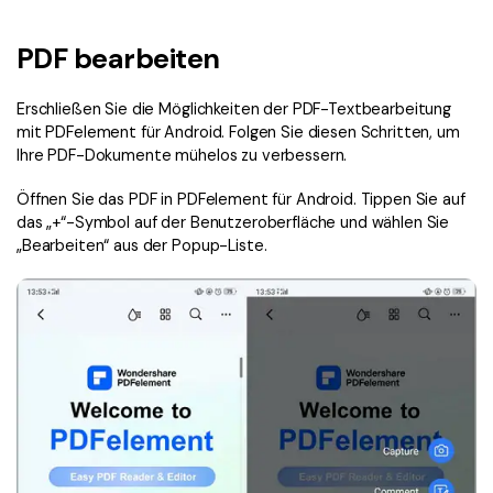
Signatur Tipps
PDFelement Cloud
Persönliche Benutzer
PDF wie Word bearbeiten
PDF bearbeiten
PDF konvertieren
Online PDF Tools
Konvertierung Tipps
PDF bearbeiten
PDF zu Word
Erschließen Sie die Möglichkeiten der PDF-Textbearbeitung
Komprimieren Tipps
mit PDFelement für Android. Folgen Sie diesen Schritten, um
PDF komprimieren
PDF komprimieren
Ihre PDF-Dokumente mühelos zu verbessern.
Weitere Themen finden
PDF organisieren
PDF zusammenfügen
Öffnen Sie das PDF in PDFelement für Android. Tippen Sie auf
das „+“-Symbol auf der Benutzeroberfläche und wählen Sie
PDF zuschneiden
Word zu PDF
Warum PDFelement
„Bearbeiten“ aus der Popup-Liste.
Professionelle Anwender
Weitere Online-Tools
Kundengeschichten
PDF-Software-Vergleich
PDF Formular
G2 Awards
PDF Signieren
PDF schützen
Bessere Nutzung
PDF Stapelbearbeiten
Technische Daten