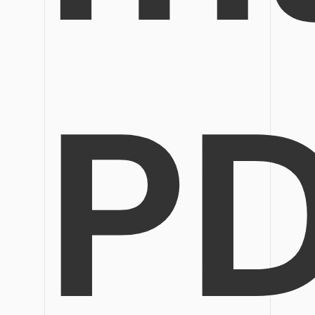
Veröffentlichung
Bearbeiten, Drucken und Anpassen von kostenlosen 
Freiberufler
PDF-Wissen
PDF-bezogene Informationen, die Sie benötigen.
P
Alle PDF-Funktionen
Download-Zentrum
Laden Sie die leistungsstärksten und einfachsten PDF