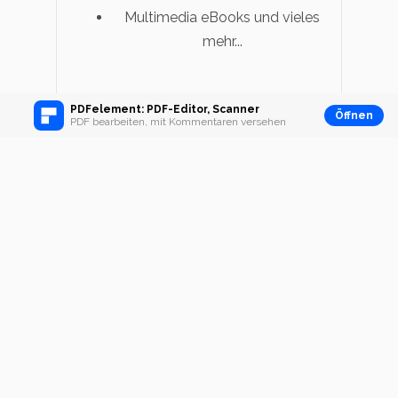
Multimedia eBooks und vieles
mehr...
PDFelement: PDF-Editor, Scanner
Öffnen
PDF bearbeiten, mit Kommentaren versehen
Home
>
E-Book
>
Wie man PDF in eBook
konvertiert
Geschrieben von
Noah Hofer
als
E-Book
Aktualisiert:
21/03/2025