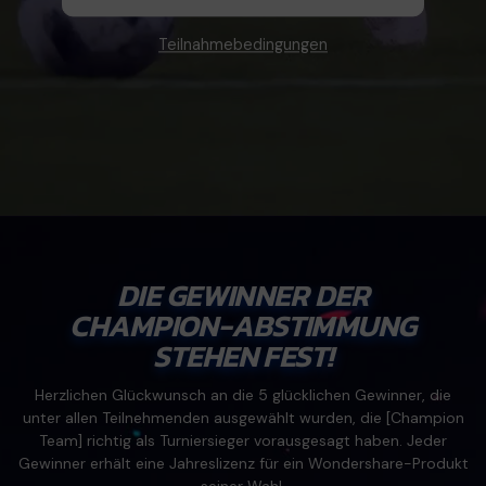
Signatur Tipps
PDFelement Cloud
Persönliche Benutzer
PDF wie Word bearbeiten
Teilnahmebedingungen
PDF konvertieren
Online PDF Tools
Konvertierung Tipps
PDF bearbeiten
PDF zu Word
Komprimieren Tipps
PDF komprimieren
PDF komprimieren
Weitere Themen finden
PDF organisieren
PDF zusammenfügen
PDF zuschneiden
Word zu PDF
Warum PDFelement
Professionelle Anwender
Weitere Online-Tools
Kundengeschichten
DIE GEWINNER DER
CHAMPION-ABSTIMMUNG
PDF-Software-Vergleich
PDF Formular
STEHEN FEST!
G2 Awards
PDF Signieren
Herzlichen Glückwunsch an die 5 glücklichen Gewinner, die
PDF schützen
Bessere Nutzung
unter allen Teilnehmenden ausgewählt wurden, die [Champion
Team] richtig als Turniersieger vorausgesagt haben. Jeder
PDF Stapelbearbeiten
Technische Daten
Gewinner erhält eine Jahreslizenz für ein Wondershare-Produkt