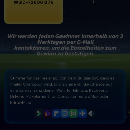
WSID-728061276
Freiberufler
PDF-bezogene Informationen, die Sie benötigen.
Download-Zentrum
Alle PDF-Funktionen
Laden Sie die leistungsstärksten und einfachsten PDF-Tools h
Wir werden jeden Gewinner innerhalb von 3
Werktagen per E-Mail
kontaktieren, um die Einzelheiten zum
Gewinn zu bestätigen.
Stimme für das Team ab, von dem du glaubst, dass es
finaler Champion wird, und sichere dir die Chance auf
eine Jahreslizenz deiner Wahl für Filmora, Recoverit,
Dr.Fone, PDFelement, UniConverter, EdrawMax oder
EdrawMind.