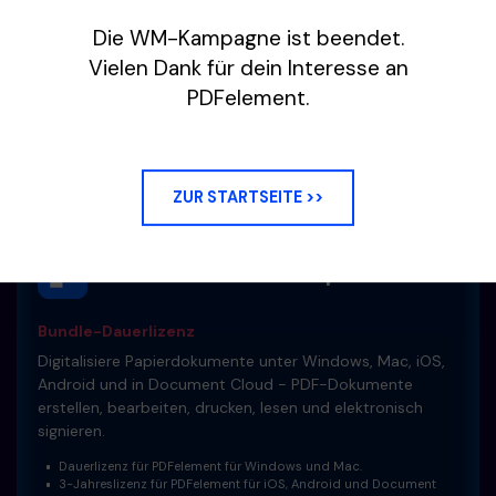
119€
Die WM-Kampagne ist beendet.
Vielen Dank für dein Interesse an
159€
PDFelement.
ZUR STARTSEITE >>
72 % RABATT
PDFelement für Multiplattform
Bundle-Dauerlizenz
Digitalisiere Papierdokumente unter Windows, Mac, iOS,
Android und in Document Cloud - PDF-Dokumente
erstellen, bearbeiten, drucken, lesen und elektronisch
signieren.
Dauerlizenz für PDFelement für Windows und Mac.
3-Jahreslizenz für PDFelement für iOS, Android und Document