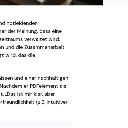
den Sie die leistungsstärksten und einfachsten PDF-
ols herunter.
nd notleidenden
er der Meinung, dass eine
eitraums verwaltet wird,
ion und die Zusammenarbeit
gt wird, das die
bnissen und einer nachhaltigen
. Nachdem er PDFelement als
 „Das ist mir klar, aber
eundlichkeit (z.B. intuitiver,