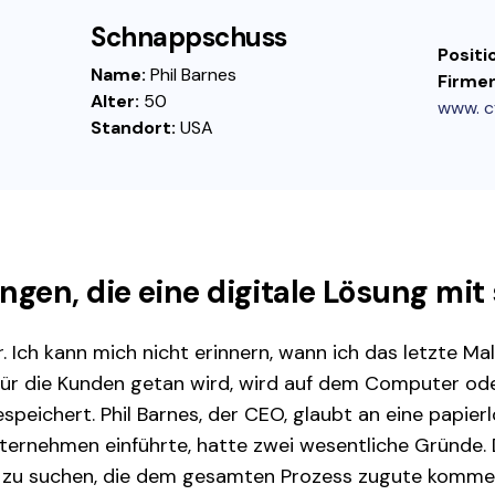
Schnappschuss
Positi
Name:
Phil Barnes
Firme
Alter:
50
www. c
Standort:
USA
gen, die eine digitale Lösung mit 
r. Ich kann mich nicht erinnern, wann ich das letzte M
s für die Kunden getan wird, wird auf dem Computer ode
peichert. Phil Barnes, der CEO, glaubt an eine papie
nternehmen einführte, hatte zwei wesentliche Gründe.
ls zu suchen, die dem gesamten Prozess zugute komme