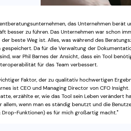
Alle Produkte ansehen
La
Alle PDF-Funktionen
To
mentberatungsunternehmen, das Unternehmen berät u
häft besser zu führen. Das Unternehmen war schon imm
der beste Weg ist. Alles, was während des Beratungsz
n gespeichert. Da für die Verwaltung der Dokumentat
sind, war Phil Barnes der Ansicht, dass ein Tool benöti
nteroperabilität für das Team verbessert.
 wichtiger Faktor, der zu qualitativ hochwertigen Erge
 Barnes ist CEO und Managing Director von CFO Insight
tte, erzählte er, wie das Tool sein Leben verändert hat.
 allem, wenn man es ständig benutzt und die Benutzerfr
 Drop-Funktionen) es für mich großartig macht."