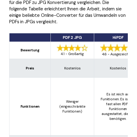
für die PDF zu JPG Konvertierung vergleichen. Die
folgende Tabelle erleichtert Ihnen die Arbeit, indem sie
einige beliebte Online-Converter für das Umwandeln von
PDFs in JPGs vergleicht.
PDF 2 JPG
HiPDF
Bewertung
4.1 - Großartig
4.6 - Ausgezeichnet
Preis
Kostenlos
Kostenlos
Es ist reich an
Funktionen. Es ist mit
Weniger
fast allen PDF-
Funktionen
(eingeschränkte
Funktionen
Funktionen)
ausgestattet, die Sie
benötigen.