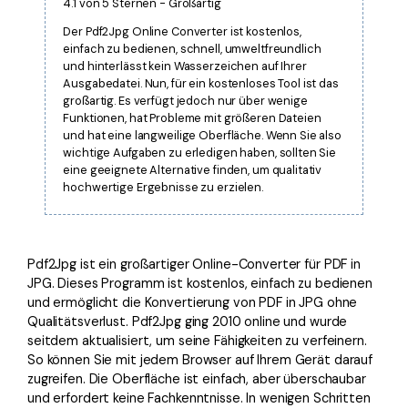
4.1 von 5 Sternen - Großartig
Kontakt zum Support
PDF OCR
Der Pdf2Jpg Online Converter ist kostenlos,
Was ist NEU
PDF-Daten extrahieren
einfach zu bedienen, schnell, umweltfreundlich
und hinterlässt kein Wasserzeichen auf Ihrer
PDF freigeben
Benutzerhandbuch
Ausgabedatei. Nun, für ein kostenloses Tool ist das
großartig. Es verfügt jedoch nur über wenige
eSign PDFs rechtmäßig
PDFelement für Windows
Funktionen, hat Probleme mit größeren Dateien
Neu
und hat eine langweilige Oberfläche. Wenn Sie also
PDFelement für Mac
wichtige Aufgaben zu erledigen haben, sollten Sie
Branchen
eine geeignete Alternative finden, um qualitativ
PDFelement für iOS
hochwertige Ergebnisse zu erzielen.
Bildung
PDFelement für Android
IT-Dienstleistung
Mehr erfahren
Rechtliches
Pdf2Jpg ist ein großartiger Online-Converter für PDF in
JPG. Dieses Programm ist kostenlos, einfach zu bedienen
Bewertungen
Gesundheitswesen
und ermöglicht die Konvertierung von PDF in JPG ohne
Sehen Sie, was unsere Nutzer sagen.
Qualitätsverlust. Pdf2Jpg ging 2010 online und wurde
Finanzen
seitdem aktualisiert, um seine Fähigkeiten zu verfeinern.
Kostenlose PDF-Vorlagen
Regierung
So können Sie mit jedem Browser auf Ihrem Gerät darauf
Bearbeiten, Drucken und Anpassen von kostenlosen Vorlagen.
zugreifen. Die Oberfläche ist einfach, aber überschaubar
Veröffentlichung
und erfordert keine Fachkenntnisse. In wenigen Schritten
PDF-Wissen