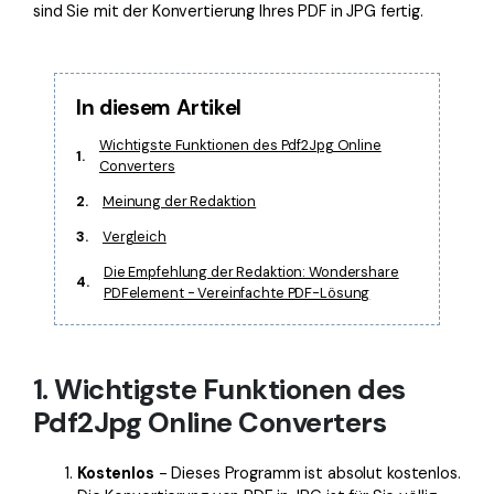
sind Sie mit der Konvertierung Ihres PDF in JPG fertig.
Freiberufler
PDF-bezogene Informationen, die Sie benötigen.
Download-Zentrum
Alle PDF-Funktionen
Laden Sie die leistungsstärksten und einfachsten PDF-Tools h
In diesem Artikel
Wichtigste Funktionen des Pdf2Jpg Online
1.
Converters
2.
Meinung der Redaktion
3.
Vergleich
Die Empfehlung der Redaktion: Wondershare
4.
PDFelement - Vereinfachte PDF-Lösung
1. Wichtigste Funktionen des
Pdf2Jpg Online Converters
Kostenlos
- Dieses Programm ist absolut kostenlos.