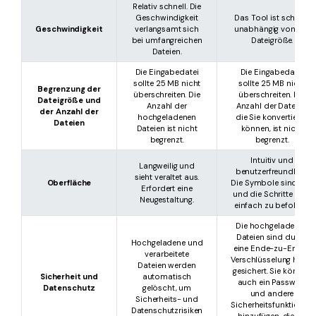
Relativ schnell. Die
Geschwindigkeit
Das Tool ist schnell,
Geschwindigkeit
verlangsamt sich
unabhängig von der
bei umfangreichen
Dateigröße.
Dateien.
Die Eingabedatei
Die Eingabedatei
sollte 25 MB nicht
sollte 25 MB nicht
Begrenzung der
überschreiten. Die
überschreiten. Die
Dateigröße und
Anzahl der
Anzahl der Dateien,
der Anzahl der
hochgeladenen
die Sie konvertieren
Dateien
Dateien ist nicht
können, ist nicht
begrenzt.
begrenzt.
Intuitiv und
Langweilig und
benutzerfreundlich.
sieht veraltet aus.
Oberfläche
Die Symbole sind klar
Erfordert eine
und die Schritte sind
Neugestaltung.
einfach zu befolgen.
Die hochgeladenen
Dateien sind durch
Hochgeladene und
eine Ende-zu-Ende-
verarbeitete
Verschlüsselung hoch
Dateien werden
gesichert. Sie können
Sicherheit und
automatisch
auch ein Passwort
Datenschutz
gelöscht, um
und andere
Sicherheits- und
Sicherheitsfunktionen
Datenschutzrisiken
hinzufügen, die im