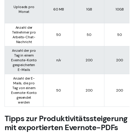
Uploads pro
60 MB
1GB
10GB
Monat
Anzahl der
Teilnehmer pro
50
50
50
Arbeits-Chat-
Nachricht
Anzahl der pro
Tag in einem
Evernote-Konto
n/v
200
200
gespeicherten
E-Mails
Anzahl der E-
Mails, die pro
Tag von einem
50
200
200
Evernote-Konto
gesendet
werden
Tipps zur Produktivitätssteigerung
mit exportierten Evernote-PDFs