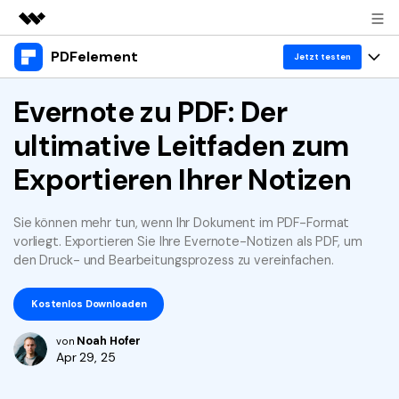
PDFelement
Top-Produkte
Jetzt testen
KI-gestützte digitale Kreativität
Produkte
Evernote zu PDF: Der
Business
Dienstprogramme
ultimative Leitfaden zum
Überblick
Desktop
Lösungen
Über uns
Lösungen
Exportieren Ihrer Notizen
PDFelement für Windows
Benutzer im Bildungswesen
Ressourcen
Presseraum
PDFelement für Mac
PDF lesen
Sie können mehr tun, wenn Ihr Dokument im PDF-Format
Heiße Themen
Business
Shop
vorliegt. Exportieren Sie Ihre Evernote-Notizen als PDF, um
Mobile App
PDF kommentieren
den Druck- und Bearbeitungsprozess zu vereinfachen.
Top PDF-Software
Support
KMU von 1-10p
PDFelement für iPhone/iPad
Anmelden
Jetzt kaufen
PDF erstellen
How-Tos
Kostenlos Downloaden
PDFelement für Android
PDF kombinieren
Mac-Software
10p+ Unternehmen
Noah Hofer
von
Apr 29, 25
PDF drucken
Cloud
OCR PDF Tipps