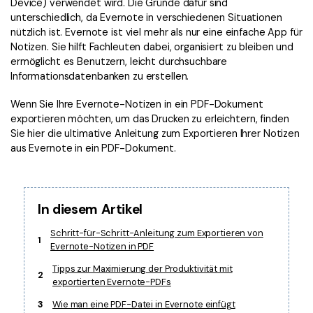
Device) verwendet wird. Die Gründe dafür sind
Kontakt zum Support
PDF OCR
unterschiedlich, da Evernote in verschiedenen Situationen
Was ist NEU
PDF-Daten extrahieren
nützlich ist. Evernote ist viel mehr als nur eine einfache App für
Notizen. Sie hilft Fachleuten dabei, organisiert zu bleiben und
PDF freigeben
ermöglicht es Benutzern, leicht durchsuchbare
Benutzerhandbuch
Informationsdatenbanken zu erstellen.
eSign PDFs rechtmäßig
PDFelement für Windows
Neu
Wenn Sie Ihre Evernote-Notizen in ein PDF-Dokument
PDFelement für Mac
Branchen
exportieren möchten, um das Drucken zu erleichtern, finden
Sie hier die ultimative Anleitung zum Exportieren Ihrer Notizen
PDFelement für iOS
Bildung
aus Evernote in ein PDF-Dokument.
PDFelement für Android
IT-Dienstleistung
Mehr erfahren
Rechtliches
In diesem Artikel
Bewertungen
Gesundheitswesen
Schritt-für-Schritt-Anleitung zum Exportieren von
Sehen Sie, was unsere Nutzer sagen.
1
Evernote-Notizen in PDF
Finanzen
Kostenlose PDF-Vorlagen
Tipps zur Maximierung der Produktivität mit
Regierung
2
exportierten Evernote-PDFs
Bearbeiten, Drucken und Anpassen von kostenlosen Vorlagen.
Veröffentlichung
3
Wie man eine PDF-Datei in Evernote einfügt
PDF-Wissen