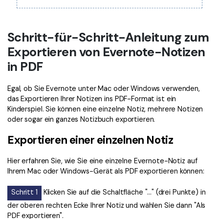
Freiberufler
PDF-bezogene Informationen, die Sie benötigen.
Download-Zentrum
Schritt-für-Schritt-Anleitung zum
Alle PDF-Funktionen
Laden Sie die leistungsstärksten und einfachsten PDF-Tools h
Exportieren von Evernote-Notizen
in PDF
Egal, ob Sie Evernote unter Mac oder Windows verwenden,
das Exportieren Ihrer Notizen ins PDF-Format ist ein
Kinderspiel. Sie können eine einzelne Notiz, mehrere Notizen
oder sogar ein ganzes Notizbuch exportieren.
Exportieren einer einzelnen Notiz
Hier erfahren Sie, wie Sie eine einzelne Evernote-Notiz auf
Ihrem Mac oder Windows-Gerät als PDF exportieren können:
Schritt 1
Klicken Sie auf die Schaltfläche "..." (drei Punkte) in
der oberen rechten Ecke Ihrer Notiz und wählen Sie dann "Als
PDF exportieren".