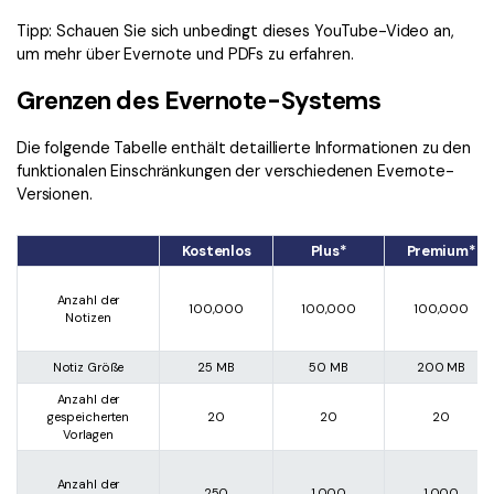
Tipp: Schauen Sie sich unbedingt dieses YouTube-Video an,
um mehr über Evernote und PDFs zu erfahren.
Grenzen des Evernote-Systems
Die folgende Tabelle enthält detaillierte Informationen zu den
funktionalen Einschränkungen der verschiedenen Evernote-
Versionen.
Kostenlos
Plus*
Premium*
Anzahl der
100,000
100,000
100,000
Notizen
Notiz Größe
25 MB
50 MB
200 MB
Anzahl der
gespeicherten
20
20
20
Vorlagen
Anzahl der
250
1,000
1,000