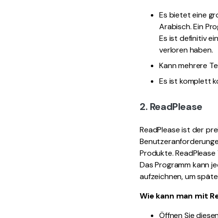
Es bietet eine g
Arabisch. Ein Pro
Es ist definitiv
verloren haben.
Kann mehrere Te
Es ist komplett k
2. ReadPlease
ReadPlease ist der pr
Benutzeranforderungen 
Produkte. ReadPlease V
Das Programm kann je
aufzeichnen, um späte
Wie kann man mit R
Öffnen Sie diese