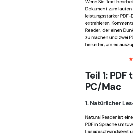
Wenn Sie Text bearbeit
Dokument zum lauten V
leistungsstarker PDF-E
extrahieren, Kommenta
Reader, der einen Dunk
zu machen und zwei PD
herunter, um es auszu
Teil 1: PD
PC/Mac
1. Natürlicher Le
Natural Reader ist ei
PDF in Sprache umzuwan
Lesegeschwindigkeit un