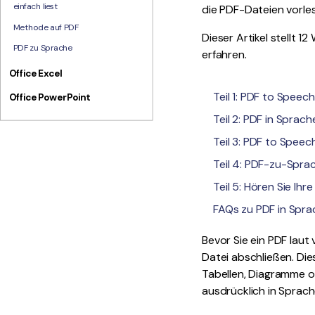
einfach liest
die PDF-Dateien vorles
Methode auf PDF
Dieser Artikel stellt 
PDF zu Sprache
erfahren.
Office Excel
Teil 1: PDF to Spee
Office PowerPoint
Teil 2: PDF in Sprac
Teil 3: PDF to Speec
Teil 4: PDF-zu-Spra
Teil 5: Hören Sie Ih
FAQs zu PDF in Spr
Bevor Sie ein PDF laut 
Datei abschließen. Di
Tabellen, Diagramme o
ausdrücklich in Sprac