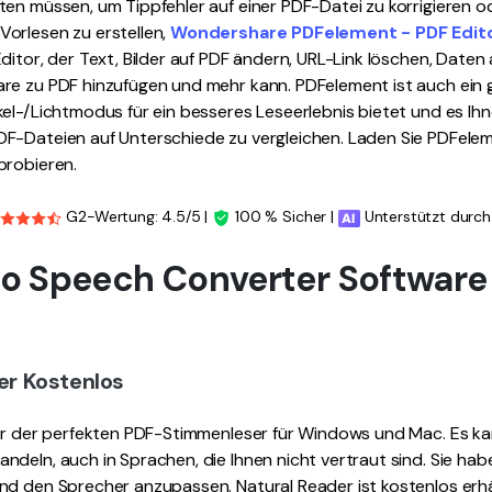
en müssen, um Tippfehler auf einer PDF-Datei zu korrigieren o
orlesen zu erstellen,
Wondershare PDFelement - PDF Edit
ditor, der Text, Bilder auf PDF ändern, URL-Link löschen, Daten
re zu PDF hinzufügen und mehr kann. PDFelement ist auch ein 
el-/Lichtmodus für ein besseres Leseerlebnis bietet und es Ihn
F-Dateien auf Unterschiede zu vergleichen. Laden Sie PDFele
probieren.
G2-Wertung: 4.5/5 |
100 % Sicher |
Unterstützt durch
F to Speech Converter Software
ser Kostenlos
ner der perfekten PDF-Stimmenleser für Windows und Mac. Es kan
deln, auch in Sprachen, die Ihnen nicht vertraut sind. Sie habe
d den Sprecher anzupassen. Natural Reader ist kostenlos erhält