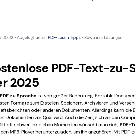
Alle Produkte ansehen
La
Alle PDF-Funktionen
To
:30:32 • Abgelegt unter:
PDF-Lesen Tipps
• Bewährte Lösungen
kostenlose PDF-Text-zu-
er 2025
PDF zu Sprache
ist von großer Bedeutung. Portable Document
esten Formate zum Erstellen, Speichern, Archivieren und Verse
äftsberichten oder anderen Dokumenten. Allerdings kann die 
von Dokumenten zur Qual wird. Auch die Zeit, sich an den Comp
fällt oft schwer. In solchen Momenten wünscht man sich,
PDF-Te
 den MP3-Player herunterzuladen, um ihn anzuhören. Mit PDF-