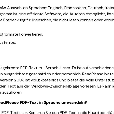
roße Auswahl an Sprachen: Englisch, Französisch, Deutsch, Itali
gramm ist eine effiziente Software, die Autoren ermöglicht, ihr
 eine Entdeckung für Menschen, die nicht lesen können oder vor
xtformate konvertieren.
ostenlos.
eisgekrönte PDF-Text-zu-Sprach-Leser. Es ist auf verschiedene
ausgerichtet: geschäftlich oder persönlich. ReadPlease bietet
ersion 2003 ist völlig kostenlos und bietet die volle Unterstü
den Text aus der Windows-Zwischenablage vorlesen. Es kann j
r zuzuhören.
eadPlease PDF-Text in Sprache umwandeln?
n PDF-Textleser. Kopieren Sie den PDF-Text in die Hauptoberflä