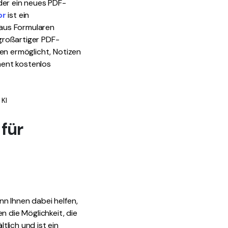
der ein neues PDF-
or
ist ein
 aus Formularen
großartiger PDF-
en ermöglicht, Notizen
ment kostenlos
 KI
 für
n Ihnen dabei helfen,
n die Möglichkeit, die
lich und ist ein