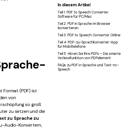
In diesem Artikel
den Sie die leistungsstärksten und einfachsten PDF-
Teil 1: PDF to Speech Converter
ols herunter.
Software für PC/Mac
Teil 2: PDF in Sprache im Browser
konvertieren
Teil 3: PDF to Speech Converter Online
Teil 4: PDF-zu-Sprachkonverter-App
für Mobiltelefone
Teil 5: Hören Sie Ihre PDFs – Die smarte
Vorlesefunktion von PDFelement
Sprache-
FAQs zu PDF in Sprache und Text-to-
Speech
 Format (PDF) ist
nden von
Erschöpfung so groß
uter zu setzen und die
xt zu Sprache zu
zu-Audio-Konvertern,