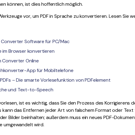
en können, ist dies hoffentlich möglich.
12 Werkzeuge vor, um PDF in Sprache zu konvertieren. Lesen Sie w
ch Converter Software für PC/Mac
he im Browser konvertieren
h Converter Online
chkonverter-App für Mobiltelefone
re PDFs – Die smarte Vorlesefunktion von PDFelement
ache und Text-to-Speech
vorlesen, ist es wichtig, dass Sie den Prozess des Korrigierens d
es kann das Entfernen jeder Art von falschem Format oder Text
der Bilder beinhalten; außerdem muss ein neues PDF-Dokument
he umgewandelt wird.