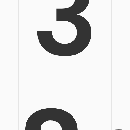
3
Veröffentlichung
Bearbeiten, Drucken und Anpassen von kostenlosen 
Freiberufler
PDF-Wissen
PDF-bezogene Informationen, die Sie benötigen.
Alle PDF-Funktionen
Download-Zentrum
Laden Sie die leistungsstärksten und einfachsten PDF