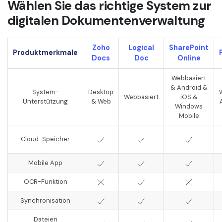
Wählen Sie das richtige System zur
Freiberufler
PDF-bezogene Informationen, die Sie benötigen.
digitalen Dokumentenverwaltung
Download-Zentrum
Alle PDF-Funktionen
Laden Sie die leistungsstärksten und einfachsten PDF-Tools h
Zoho
Logical
SharePoint
Produktmerkmale
Docs
Doc
Online
Webbasiert
& Android &
System-
Desktop
Webbasiert
iOS &
Unterstützung
& Web
Windows
Mobile
Cloud-Speicher
Mobile App
OCR-Funktion
Synchronisation
Dateien