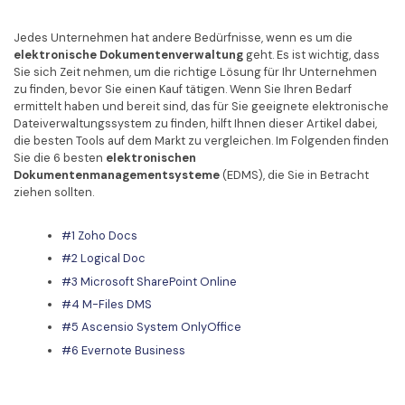
Kontakt zum Support
PDF OCR
Was ist NEU
Jedes Unternehmen hat andere Bedürfnisse, wenn es um die
PDF-Daten extrahieren
elektronische Dokumentenverwaltung
geht. Es ist wichtig, dass
Sie sich Zeit nehmen, um die richtige Lösung für Ihr Unternehmen
PDF freigeben
Benutzerhandbuch
zu finden, bevor Sie einen Kauf tätigen. Wenn Sie Ihren Bedarf
ermittelt haben und bereit sind, das für Sie geeignete elektronische
eSign PDFs rechtmäßig
PDFelement für Windows
Neu
Dateiverwaltungssystem zu finden, hilft Ihnen dieser Artikel dabei,
die besten Tools auf dem Markt zu vergleichen. Im Folgenden finden
PDFelement für Mac
Branchen
Sie die 6 besten
elektronischen
Dokumentenmanagementsysteme
(EDMS), die Sie in Betracht
PDFelement für iOS
Bildung
ziehen sollten.
PDFelement für Android
IT-Dienstleistung
#1 Zoho Docs
Mehr erfahren
Rechtliches
#2 Logical Doc
#3 Microsoft SharePoint Online
Bewertungen
Gesundheitswesen
#4 M-Files DMS
Sehen Sie, was unsere Nutzer sagen.
Finanzen
#5 Ascensio System OnlyOffice
Kostenlose PDF-Vorlagen
#6 Evernote Business
Regierung
Bearbeiten, Drucken und Anpassen von kostenlosen Vorlagen.
Veröffentlichung
PDF-Wissen