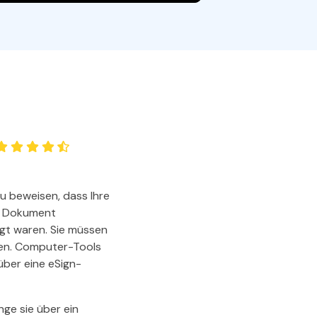
den Sie die leistungsstärksten und einfachsten PDF-
ols herunter.
u beweisen, dass Ihre
in Dokument
gt waren. Sie müssen
ken. Computer-Tools
ber eine eSign-
nge sie über ein