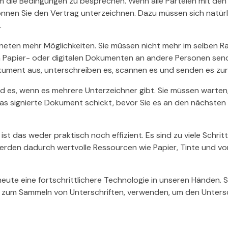
m die Bedingungen zu besprechen. Wenn alle Parteien mit de
önnen Sie den Vertrag unterzeichnen. Dazu müssen sich natürli
.
neten mehr Möglichkeiten. Sie müssen nicht mehr im selben R
n Papier- oder digitalen Dokumenten an andere Personen send
ument aus, unterschreiben es, scannen es und senden es zur
rd es, wenn es mehrere Unterzeichner gibt. Sie müssen warten,
as signierte Dokument schickt, bevor Sie es an den nächste
ist das weder praktisch noch effizient. Es sind zu viele Schri
erden dadurch wertvolle Ressourcen wie Papier, Tinte und vor
eute eine fortschrittlichere Technologie in unseren Händen. S
um Sammeln von Unterschriften, verwenden, um den Untersc