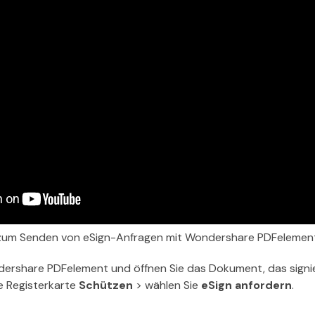
te zum Senden von eSign-Anfragen mit Wondershare PDFelemen
dershare PDFelement und öffnen Sie das Dokument, das signi
e Registerkarte
Schützen
> wählen Sie
eSign anfordern
.