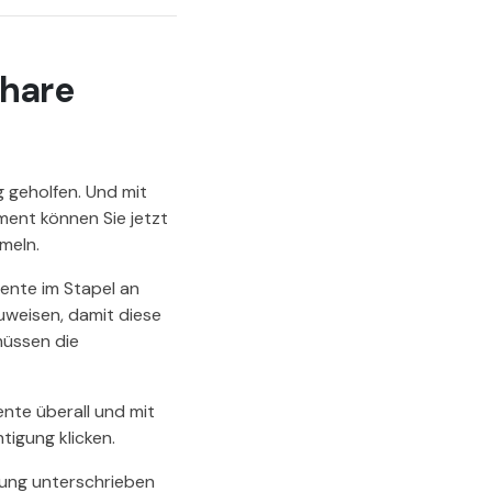
share
geholfen. Und mit
ent können Sie jetzt
meln.
ente im Stapel an
uweisen, damit diese
müssen die
nte überall und mit
tigung klicken.
rung unterschrieben