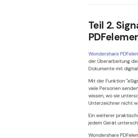
Teil 2. Si
PDFeleme
Wondershare PDFele
der Überarbeitung de
Dokumente mit digital
Mit der Funktion "eS
viele Personen senden
wissen, wo sie unters
Unterzeichner nicht wa
Ein weiterer praktisc
jedem Gerät unterschre
Wondershare PDFeleme