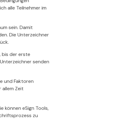
n Bedingungen
ch alle Teilnehmer im
aum sein. Damit
en. Die Unterzeichner
ück.
 bis der erste
n Unterzeichner senden
tte und Faktoren
 allem Zeit
ie können eSign Tools,
hriftsprozess zu