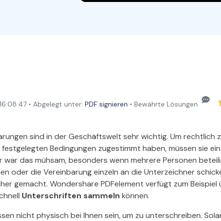
Alle Produkte ansehen
La
Alle PDF-Funktionen
To
:08:47 • Abgelegt unter:
PDF signieren
• Bewährte Lösungen
rungen sind in der Geschäftswelt sehr wichtig. Um rechtlich z
n festgelegten Bedingungen zugestimmt haben, müssen sie e
er war das mühsam, besonders wenn mehrere Personen beteili
en oder die Vereinbarung einzeln an die Unterzeichner schic
cher gemacht. Wondershare PDFelement verfügt zum Beispiel ü
schnell
Unterschriften sammeln
können.
sen nicht physisch bei Ihnen sein, um zu unterschreiben. Sola