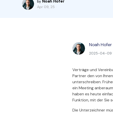
Noah Hofer
by
Apr 09, 25 ·
Noah Hofer
2025-04-09 16
Verträge und Vereinba
Partner den von Ihne
unterschreiben. Früh
ein Meeting anberaum
haben es heute einfa
Funktion, mit der Sie 
Die Unterzeichner müs