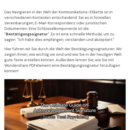
Kontakt zum Support
PDF OCR
Was ist NEU
Das Navigieren in der Welt der Kommunikations-Etikette ist in
PDF-Daten extrahieren
verschiedenen Kontexten entscheidend. Sei es in formellen
Vereinbarungen, E-Mail-Korrespondenz oder juristischen
PDF freigeben
Benutzerhandbuch
Dokumenten. Eine Schlüsselkomponente ist die
"
Bestätigungssignatur
". Es ist eine schnelle Methode, um zu
eSign PDFs rechtmäßig
PDFelement für Windows
Neu
sagen: "Ich habe dies empfangen, verstanden und akzeptiert."
PDFelement für Mac
Hier führen wir Sie durch die Welt der Bestätigungssignaturen. Wir
Branchen
zeigen Ihnen, wie wichtig sie sind und wie Sie in der heutigen Welt
PDFelement für iOS
gute Texte erstellen können. Außerdem lernen Sie, wie Sie mit
Bildung
Wondershare PDFelement eine Bestätigungssignatur hinzufügen
PDFelement für Android
können!
IT-Dienstleistung
Mehr erfahren
Rechtliches
Bewertungen
Gesundheitswesen
Sehen Sie, was unsere Nutzer sagen.
Finanzen
Kostenlose PDF-Vorlagen
Regierung
Bearbeiten, Drucken und Anpassen von kostenlosen Vorlagen.
Veröffentlichung
PDF-Wissen