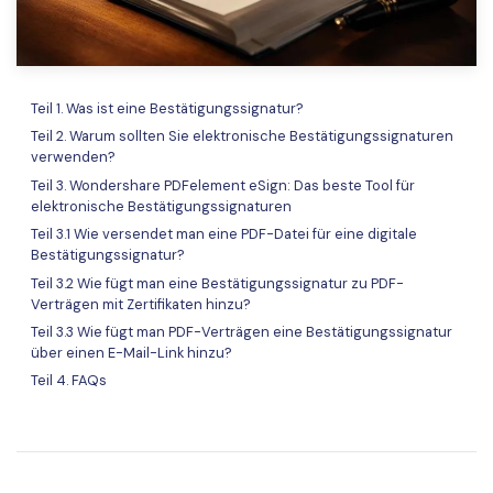
Freiberufler
PDF-bezogene Informationen, die Sie benötigen.
Download-Zentrum
Alle PDF-Funktionen
Laden Sie die leistungsstärksten und einfachsten PDF-Tools h
Teil 1. Was ist eine Bestätigungssignatur?
Teil 2. Warum sollten Sie elektronische Bestätigungssignaturen
verwenden?
Teil 3. Wondershare PDFelement eSign: Das beste Tool für
elektronische Bestätigungssignaturen
Teil 3.1 Wie versendet man eine PDF-Datei für eine digitale
Bestätigungssignatur?
Teil 3.2 Wie fügt man eine Bestätigungssignatur zu PDF-
Verträgen mit Zertifikaten hinzu?
Teil 3.3 Wie fügt man PDF-Verträgen eine Bestätigungssignatur
über einen E-Mail-Link hinzu?
Teil 4. FAQs