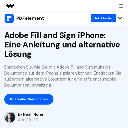
PDFelement
Top-Produkte
Jetzt testen
KI-gestützte digitale Kreativität
Produkte
Adobe Fill and Sign iPhone:
Business
Dienstprogramme
Eine Anleitung und alternative
Überblick
Desktop
Lösungen
Über uns
Lösung
Lösungen
PDFelement für Windows
Benutzer im Bildungswesen
Ressourcen
Presseraum
Entdecken Sie, wie Sie mit Adobe Fill and Sign mühelos
PDFelement für Mac
PDF lesen
Dokumente auf dem iPhone signieren können. Entdecken Sie
Heiße Themen
Business
Shop
außerdem alternative Lösungen für eine effiziente mobile
Mobile App
PDF kommentieren
Dokumentenverwaltung.
Top PDF-Software
Support
KMU von 1-10p
PDFelement für iPhone/iPad
Anmelden
Jetzt kaufen
PDF erstellen
How-Tos
Kostenlos Downloaden
PDFelement für Android
PDF kombinieren
Mac-Software
10p+ Unternehmen
Noah Hofer
by
PDF drucken
Cloud
OCR PDF Tipps
Apr 09, 25 ·