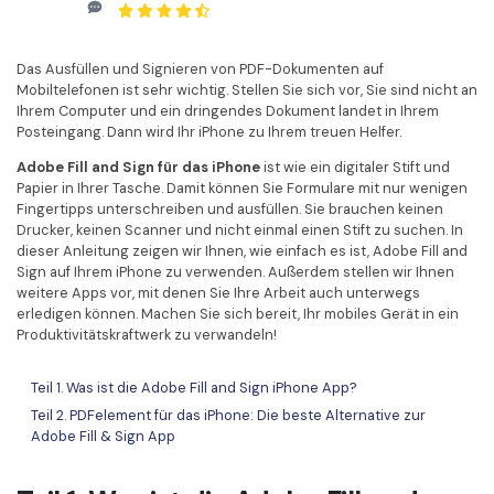
Kontakt zum Support
PDF OCR
Was ist NEU
PDF-Daten extrahieren
Das Ausfüllen und Signieren von PDF-Dokumenten auf
Mobiltelefonen ist sehr wichtig. Stellen Sie sich vor, Sie sind nicht an
PDF freigeben
Benutzerhandbuch
Ihrem Computer und ein dringendes Dokument landet in Ihrem
Posteingang. Dann wird Ihr iPhone zu Ihrem treuen Helfer.
eSign PDFs rechtmäßig
PDFelement für Windows
Neu
Adobe Fill and Sign für das iPhone
ist wie ein digitaler Stift und
PDFelement für Mac
Branchen
Papier in Ihrer Tasche. Damit können Sie Formulare mit nur wenigen
Fingertipps unterschreiben und ausfüllen. Sie brauchen keinen
PDFelement für iOS
Bildung
Drucker, keinen Scanner und nicht einmal einen Stift zu suchen. In
dieser Anleitung zeigen wir Ihnen, wie einfach es ist, Adobe Fill and
PDFelement für Android
IT-Dienstleistung
Sign auf Ihrem iPhone zu verwenden. Außerdem stellen wir Ihnen
weitere Apps vor, mit denen Sie Ihre Arbeit auch unterwegs
Mehr erfahren
Rechtliches
erledigen können. Machen Sie sich bereit, Ihr mobiles Gerät in ein
Produktivitätskraftwerk zu verwandeln!
Bewertungen
Gesundheitswesen
Sehen Sie, was unsere Nutzer sagen.
Teil 1. Was ist die Adobe Fill and Sign iPhone App?
Finanzen
Teil 2. PDFelement für das iPhone: Die beste Alternative zur
Kostenlose PDF-Vorlagen
Regierung
Adobe Fill & Sign App
Bearbeiten, Drucken und Anpassen von kostenlosen Vorlagen.
Veröffentlichung
PDF-Wissen