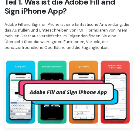
Teil 1. Was ist die Adobe Fill and
Freiberufler
PDF-bezogene Informationen, die Sie benötigen.
Sign iPhone App?
Download-Zentrum
Adobe Fill and Sign for iPhone ist eine fantastische Anwendung, die
Alle PDF-Funktionen
Laden Sie die leistungsstärksten und einfachsten PDF-Tools h
das Ausfüllen und Unterschreiben von PDF-Formularen von Ihrem
mobilen Gerät aus vereinfacht. Im Folgenden finden Sie eine
Übersicht über die wichtigsten Funktionen, Vorteile, die
benutzerfreundliche Oberfläche und die Zugänglichkeit.