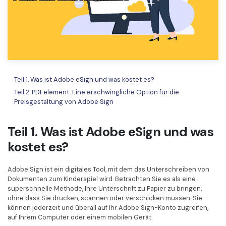
Freiberufler
PDF-bezogene Informationen, die Sie benötigen.
Download-Zentrum
Alle PDF-Funktionen
Laden Sie die leistungsstärksten und einfachsten PDF-Tools h
Teil 1. Was ist Adobe eSign und was kostet es?
Teil 2. PDFelement: Eine erschwingliche Option für die
Preisgestaltung von Adobe Sign
Teil 1. Was ist Adobe eSign und was
kostet es?
Adobe Sign ist ein digitales Tool, mit dem das Unterschreiben von
Dokumenten zum Kinderspiel wird. Betrachten Sie es als eine
superschnelle Methode, Ihre Unterschrift zu Papier zu bringen,
ohne dass Sie drucken, scannen oder verschicken müssen. Sie
können jederzeit und überall auf Ihr Adobe Sign-Konto zugreifen,
auf Ihrem Computer oder einem mobilen Gerät.