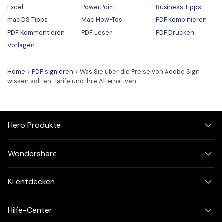
Excel
PowerPoint
Business Tipps
macOS Tipps
Mac How-Tos
PDF Kombinieren
PDF Kommentieren
PDF Lesen
PDF Drucken
Vorlagen
Home
>
PDF signieren
> Was Sie über die Preise von Adobe Sign
wissen sollten: Tarife und ihre Alternativen
Hero Produkte
Wondershare
KI entdecken
Hilfe-Center