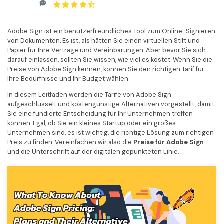
Kontakt zum Support
PDF OCR
Was ist NEU
PDF-Daten extrahieren
Adobe Sign ist ein benutzerfreundliches Tool zum Online-Signieren
von Dokumenten. Es ist, als hätten Sie einen virtuellen Stift und
PDF freigeben
Benutzerhandbuch
Papier für Ihre Verträge und Vereinbarungen. Aber bevor Sie sich
darauf einlassen, sollten Sie wissen, wie viel es kostet. Wenn Sie die
eSign PDFs rechtmäßig
PDFelement für Windows
Neu
Preise von Adobe Sign kennen, können Sie den richtigen Tarif für
Ihre Bedürfnisse und Ihr Budget wählen.
PDFelement für Mac
Branchen
In diesem Leitfaden werden die Tarife von Adobe Sign
PDFelement für iOS
Bildung
aufgeschlüsselt und kostengünstige Alternativen vorgestellt, damit
Sie eine fundierte Entscheidung für Ihr Unternehmen treffen
PDFelement für Android
IT-Dienstleistung
können. Egal, ob Sie ein kleines Startup oder ein großes
Unternehmen sind, es ist wichtig, die richtige Lösung zum richtigen
Mehr erfahren
Rechtliches
Preis zu finden. Vereinfachen wir also die
Preise für Adobe Sign
und die Unterschrift auf der digitalen gepunkteten Linie.
Bewertungen
Gesundheitswesen
Sehen Sie, was unsere Nutzer sagen.
Finanzen
Kostenlose PDF-Vorlagen
Regierung
Bearbeiten, Drucken und Anpassen von kostenlosen Vorlagen.
Veröffentlichung
PDF-Wissen