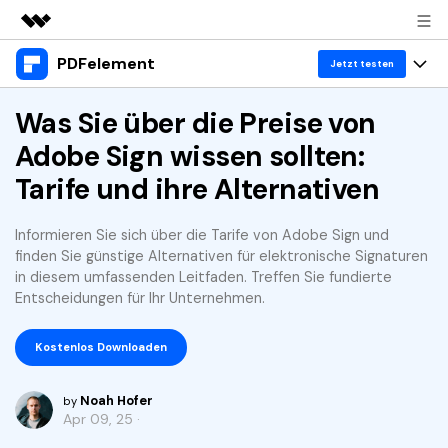
PDFelement
Top-Produkte
Jetzt testen
KI-gestützte digitale Kreativität
Produkte
Was Sie über die Preise von
Business
Dienstprogramme
Adobe Sign wissen sollten:
Überblick
Desktop
Lösungen
Über uns
Tarife und ihre Alternativen
Lösungen
PDFelement für Windows
Benutzer im Bildungswesen
Ressourcen
Presseraum
Informieren Sie sich über die Tarife von Adobe Sign und
PDFelement für Mac
PDF lesen
finden Sie günstige Alternativen für elektronische Signaturen
Heiße Themen
Business
Shop
in diesem umfassenden Leitfaden. Treffen Sie fundierte
Mobile App
PDF kommentieren
Entscheidungen für Ihr Unternehmen.
Top PDF-Software
Support
KMU von 1-10p
PDFelement für iPhone/iPad
Anmelden
Jetzt kaufen
PDF erstellen
How-Tos
Kostenlos Downloaden
PDFelement für Android
PDF kombinieren
Mac-Software
10p+ Unternehmen
Noah Hofer
by
PDF drucken
Cloud
OCR PDF Tipps
Apr 09, 25 ·