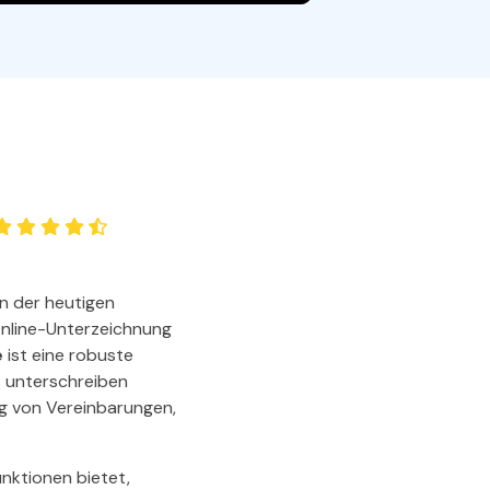
den Sie die leistungsstärksten und einfachsten PDF-
ols herunter.
in der heutigen
nline-Unterzeichnung
e
ist eine robuste
s unterschreiben
ng von Vereinbarungen,
unktionen bietet,