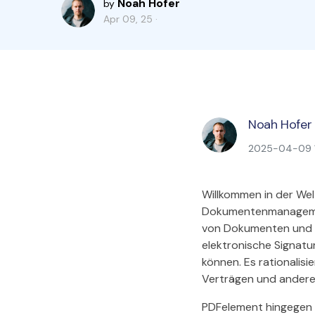
Noah Hofer
by
Apr 09, 25 ·
Noah Hofer
2025-04-09 16
Willkommen in der Wel
Dokumentenmanagement
von Dokumenten und b
elektronische Signatu
können. Es rationalis
Verträgen und andere
PDFelement hingegen i