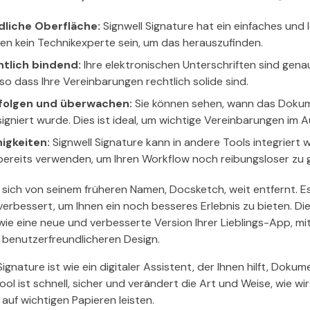
liche Oberfläche:
Signwell Signature hat ein einfaches und
en kein Technikexperte sein, um das herauszufinden.
htlich bindend:
Ihre elektronischen Unterschriften sind genau
 so dass Ihre Vereinbarungen rechtlich solide sind.
rfolgen und überwachen:
Sie können sehen, wann das Dokum
gniert wurde. Dies ist ideal, um wichtige Vereinbarungen im A
igkeiten:
Signwell Signature kann in andere Tools integriert w
bereits verwenden, um Ihren Workflow noch reibungsloser zu g
t sich von seinem früheren Namen, Docsketch, weit entfernt. 
verbessert, um Ihnen ein noch besseres Erlebnis zu bieten. D
 wie eine neue und verbesserte Version Ihrer Lieblings-App, mi
 benutzerfreundlicheren Design.
Signature ist wie ein digitaler Assistent, der Ihnen hilft, Dok
ol ist schnell, sicher und verändert die Art und Weise, wie wir 
auf wichtigen Papieren leisten.