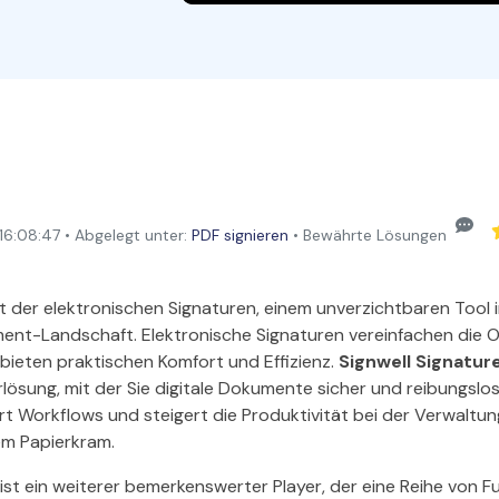
Alle Produkte ansehen
La
Alle PDF-Funktionen
To
:08:47 • Abgelegt unter:
PDF signieren
• Bewährte Lösungen
t der elektronischen Signaturen, einem unverzichtbaren Tool 
-Landschaft. Elektronische Signaturen vereinfachen die O
ieten praktischen Komfort und Effizienz.
Signwell Signatur
rlösung, mit der Sie digitale Dokumente sicher und reibungslo
iert Workflows und steigert die Produktivität bei der Verwaltu
m Papierkram.
st ein weiterer bemerkenswerter Player, der eine Reihe von F