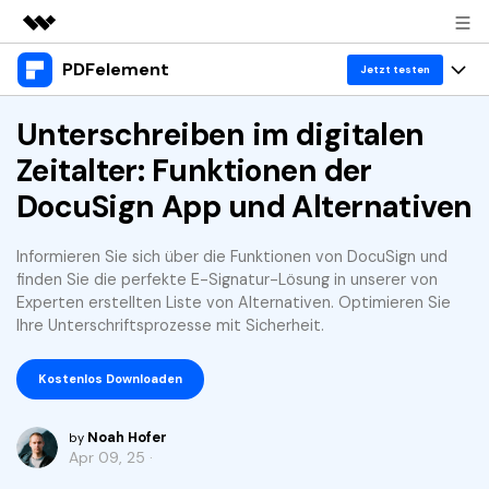
PDFelement
Top-Produkte
Jetzt testen
KI-gestützte digitale Kreativität
Produkte
Unterschreiben im digitalen
Business
Dienstprogramme
Zeitalter: Funktionen der
Überblick
Desktop
Lösungen
Über uns
DocuSign App und Alternativen
Lösungen
PDFelement für Windows
Benutzer im Bildungswesen
Ressourcen
Presseraum
Informieren Sie sich über die Funktionen von DocuSign und
PDFelement für Mac
PDF lesen
finden Sie die perfekte E-Signatur-Lösung in unserer von
Heiße Themen
Business
Shop
Experten erstellten Liste von Alternativen. Optimieren Sie
Mobile App
PDF kommentieren
Ihre Unterschriftsprozesse mit Sicherheit.
Top PDF-Software
Support
KMU von 1-10p
PDFelement für iPhone/iPad
Anmelden
Jetzt kaufen
PDF erstellen
How-Tos
Kostenlos Downloaden
PDFelement für Android
PDF kombinieren
Mac-Software
10p+ Unternehmen
Noah Hofer
by
PDF drucken
Cloud
OCR PDF Tipps
Apr 09, 25 ·