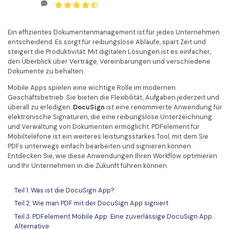
Kontakt zum Support
PDF OCR
Was ist NEU
PDF-Daten extrahieren
Ein effizientes Dokumentenmanagement ist für jedes Unternehmen
entscheidend. Es sorgt für reibungslose Abläufe, spart Zeit und
PDF freigeben
Benutzerhandbuch
steigert die Produktivität. Mit digitalen Lösungen ist es einfacher,
den Überblick über Verträge, Vereinbarungen und verschiedene
eSign PDFs rechtmäßig
PDFelement für Windows
Neu
Dokumente zu behalten.
PDFelement für Mac
Branchen
Mobile Apps spielen eine wichtige Rolle im modernen
Geschäftsbetrieb. Sie bieten die Flexibilität, Aufgaben jederzeit und
PDFelement für iOS
Bildung
überall zu erledigen.
DocuSign
ist eine renommierte Anwendung für
elektronische Signaturen, die eine reibungslose Unterzeichnung
PDFelement für Android
IT-Dienstleistung
und Verwaltung von Dokumenten ermöglicht. PDFelement für
Mobiltelefone ist ein weiteres leistungsstarkes Tool, mit dem Sie
Mehr erfahren
Rechtliches
PDFs unterwegs einfach bearbeiten und signieren können.
Entdecken Sie, wie diese Anwendungen Ihren Workflow optimieren
Bewertungen
Gesundheitswesen
und Ihr Unternehmen in die Zukunft führen können.
Sehen Sie, was unsere Nutzer sagen.
Finanzen
Teil 1. Was ist die DocuSign App?
Kostenlose PDF-Vorlagen
Regierung
Teil 2. Wie man PDF mit der DocuSign App signiert
Bearbeiten, Drucken und Anpassen von kostenlosen Vorlagen.
Teil 3. PDFelement Mobile App: Eine zuverlässige DocuSign App
Veröffentlichung
Alternative
PDF-Wissen