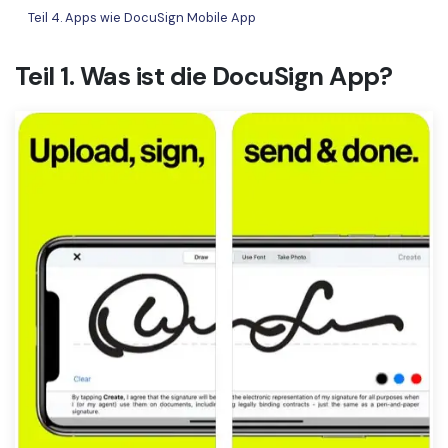
Teil 4. Apps wie DocuSign Mobile App
Freiberufler
PDF-bezogene Informationen, die Sie benötigen.
Download-Zentrum
Teil 1. Was ist die DocuSign App?
Alle PDF-Funktionen
Laden Sie die leistungsstärksten und einfachsten PDF-Tools h