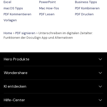
Excel
PowerPoint
Business Tipps
macOS Tipps
Mac How-Tos
PDF Kombinieren
PDF Kommentieren
PDF Lesen
PDF Drucken
Vorlagen
Home
>
PDF signieren
> Unterschreiben im digitalen Zeitalter:
Funktionen der DocuSign App und Alternativen
Hero Produkte
Wondershare
KI entdecken
Hilfe-Center