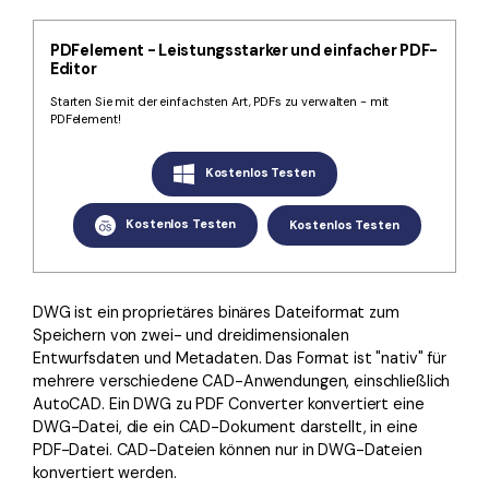
Kontakt zum Support
PDF OCR
Was ist NEU
PDF-Daten extrahieren
PDFelement - Leistungsstarker und einfacher PDF-
Editor
PDF freigeben
Benutzerhandbuch
Starten Sie mit der einfachsten Art, PDFs zu verwalten - mit
PDFelement!
eSign PDFs rechtmäßig
PDFelement für Windows
Neu
Kostenlos Testen
PDFelement für Mac
Branchen
PDFelement für iOS
Kostenlos Testen
Kostenlos Testen
Bildung
PDFelement für Android
IT-Dienstleistung
Mehr erfahren
Rechtliches
DWG ist ein proprietäres binäres Dateiformat zum
Speichern von zwei- und dreidimensionalen
Bewertungen
Gesundheitswesen
Entwurfsdaten und Metadaten. Das Format ist "nativ" für
Sehen Sie, was unsere Nutzer sagen.
mehrere verschiedene CAD-Anwendungen, einschließlich
Finanzen
AutoCAD. Ein DWG zu PDF Converter konvertiert eine
Kostenlose PDF-Vorlagen
DWG-Datei, die ein CAD-Dokument darstellt, in eine
Regierung
Bearbeiten, Drucken und Anpassen von kostenlosen Vorlagen.
PDF-Datei. CAD-Dateien können nur in DWG-Dateien
Veröffentlichung
konvertiert werden.
PDF-Wissen