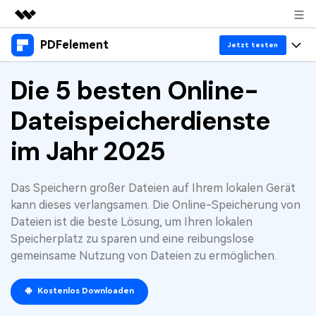
PDFelement
Top-Produkte
Jetzt testen
KI-gestützte digitale Kreativität
Produkte
Die 5 besten Online-
Business
Dienstprogramme
Überblick
Dateispeicherdienste
Desktop
Lösungen
Über uns
Lösungen
PDFelement für Windows
im Jahr 2025
Benutzer im Bildungswesen
Ressourcen
Presseraum
PDFelement für Mac
PDF lesen
Heiße Themen
Business
Shop
Das Speichern großer Dateien auf Ihrem lokalen Gerät
Mobile App
PDF kommentieren
kann dieses verlangsamen. Die Online-Speicherung von
Top PDF-Software
Dateien ist die beste Lösung, um Ihren lokalen
Support
KMU von 1-10p
PDFelement für iPhone/iPad
Anmelden
Jetzt kaufen
PDF erstellen
Speicherplatz zu sparen und eine reibungslose
How-Tos
gemeinsame Nutzung von Dateien zu ermöglichen.
PDFelement für Android
PDF kombinieren
Mac-Software
10p+ Unternehmen
PDF drucken
Cloud
OCR PDF Tipps
Kostenlos Downloaden