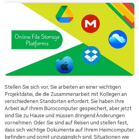
Kontakt zum Support
PDF OCR
Was ist NEU
PDF-Daten extrahieren
PDF freigeben
Benutzerhandbuch
eSign PDFs rechtmäßig
PDFelement für Windows
Neu
PDFelement für Mac
Branchen
PDFelement für iOS
Bildung
PDFelement für Android
IT-Dienstleistung
Mehr erfahren
Stellen Sie sich vor, Sie arbeiten an einer wichtigen
Rechtliches
Projektdatei, die die Zusammenarbeit mit Kollegen an
Bewertungen
Gesundheitswesen
verschiedenen Standorten erfordert. Sie haben Ihre
Sehen Sie, was unsere Nutzer sagen.
Arbeit auf Ihrem Bürocomputer gespeichert, aber jetzt
Finanzen
sind Sie zu Hause und müssen dringend Änderungen
Kostenlose PDF-Vorlagen
Regierung
vornehmen. Oder Sie sind auf Reisen und stellen fest,
Bearbeiten, Drucken und Anpassen von kostenlosen Vorlagen.
dass sich wichtige Dokumente auf Ihrem Heimcomputer
Veröffentlichung
befinden und somit unzugänglich sind. Situationen wie
PDF-Wissen