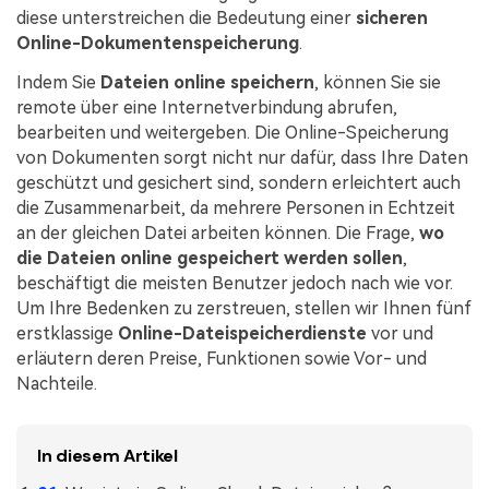
diese unterstreichen die Bedeutung einer
sicheren
Freiberufler
PDF-bezogene Informationen, die Sie benötigen.
Online-Dokumentenspeicherung
.
Download-Zentrum
Indem Sie
Dateien online speichern
, können Sie sie
Alle PDF-Funktionen
Laden Sie die leistungsstärksten und einfachsten PDF-Tools h
remote über eine Internetverbindung abrufen,
bearbeiten und weitergeben. Die Online-Speicherung
von Dokumenten sorgt nicht nur dafür, dass Ihre Daten
geschützt und gesichert sind, sondern erleichtert auch
die Zusammenarbeit, da mehrere Personen in Echtzeit
an der gleichen Datei arbeiten können. Die Frage,
wo
die Dateien online gespeichert werden sollen
,
beschäftigt die meisten Benutzer jedoch nach wie vor.
Um Ihre Bedenken zu zerstreuen, stellen wir Ihnen fünf
erstklassige
Online-Dateispeicherdienste
vor und
erläutern deren Preise, Funktionen sowie Vor- und
Nachteile.
In diesem Artikel