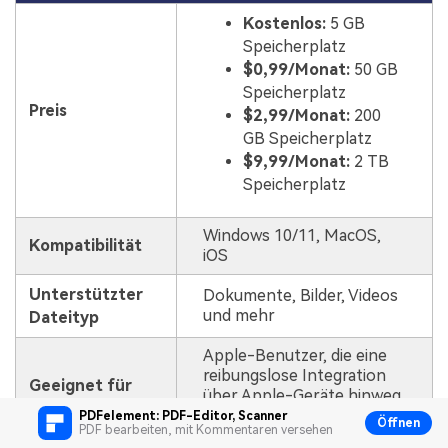
Kostenlos:
5 GB
Speicherplatz
$0,99/Monat:
50 GB
Speicherplatz
Preis
$2,99/Monat:
200
GB Speicherplatz
$9,99/Monat:
2 TB
Speicherplatz
Windows 10/11, MacOS,
Kompatibilität
iOS
Unterstützter
Dokumente, Bilder, Videos
und mehr
Dateityp
Apple-Benutzer, die eine
reibungslose Integration
Geeignet für
über Apple-Geräte hinweg
wünschen
PDFelement: PDF-Editor, Scanner
Öffnen
PDF bearbeiten, mit Kommentaren versehen