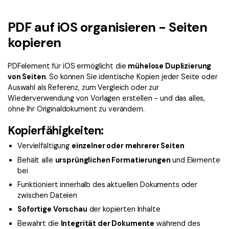
Signatur Tipps
PDFelement Cloud
Persönliche Benutzer
PDF wie Word bearbeiten
PDF auf iOS organisieren - Seiten
PDF konvertieren
Online PDF Tools
Konvertierung Tipps
kopieren
PDF bearbeiten
PDF zu Word
Komprimieren Tipps
PDF komprimieren
PDFelement für iOS ermöglicht die
mühelose Duplizierung
PDF komprimieren
von Seiten
. So können Sie identische Kopien jeder Seite oder
Weitere Themen finden
PDF organisieren
PDF zusammenfügen
Auswahl als Referenz, zum Vergleich oder zur
Wiederverwendung von Vorlagen erstellen - und das alles,
PDF zuschneiden
Word zu PDF
ohne Ihr Originaldokument zu verändern.
Warum PDFelement
Kopierfähigkeiten:
Professionelle Anwender
Weitere Online-Tools
Kundengeschichten
Vervielfältigung
einzelner oder mehrerer Seiten
PDF-Software-Vergleich
PDF Formular
Behält alle
ursprünglichen Formatierungen
und Elemente
G2 Awards
PDF Signieren
bei
Funktioniert innerhalb des aktuellen Dokuments oder
PDF schützen
Bessere Nutzung
zwischen Dateien
Sofortige Vorschau
der kopierten Inhalte
PDF Stapelbearbeiten
Technische Daten
Bewahrt die
Integrität der Dokumente
während des