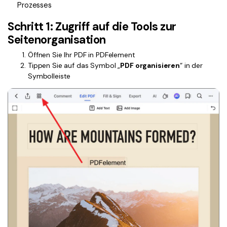
Kontakt zum Support
PDF OCR
Prozesses
Was ist NEU
PDF-Daten extrahieren
Schritt 1: Zugriff auf die Tools zur
Seitenorganisation
PDF freigeben
Benutzerhandbuch
Öffnen Sie Ihr PDF in PDFelement
eSign PDFs rechtmäßig
PDFelement für Windows
Tippen Sie auf das Symbol „
PDF organisieren
“ in der
Neu
Symbolleiste
PDFelement für Mac
Branchen
PDFelement für iOS
Bildung
PDFelement für Android
IT-Dienstleistung
Mehr erfahren
Rechtliches
Bewertungen
Gesundheitswesen
Sehen Sie, was unsere Nutzer sagen.
Finanzen
Kostenlose PDF-Vorlagen
Regierung
Bearbeiten, Drucken und Anpassen von kostenlosen Vorlagen.
Veröffentlichung
PDF-Wissen