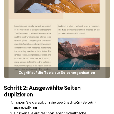
Freiberufler
PDF-bezogene Informationen, die Sie benötigen.
Download-Zentrum
Alle PDF-Funktionen
Laden Sie die leistungsstärksten und einfachsten PDF-Tools h
Zugriff auf die Tools zur Seitenorganisation
Schritt 2: Ausgewählte Seiten
duplizieren
Tippen Sie darauf, um die gewünschte(n) Seite(n)
auszuwählen
Drücken Sie auf die "
Kopieren
" Schaltfläche