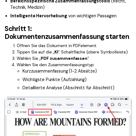
Bereichsspezifische Zusammenfassungstools
(Recht,
Kontakt zum Support
PDF OCR
Technik, Medizin)
Was ist NEU
PDF-Daten extrahieren
Intelligente Hervorhebung
von wichtigen Passagen
PDF freigeben
Schritt 1:
Benutzerhandbuch
Dokumentenzusammenfassung starten
eSign PDFs rechtmäßig
PDFelement für Windows
Neu
Öffnen Sie das Dokument in PDFelement
PDFelement für Mac
Branchen
Tippen Sie auf die „
KI
“ Schaltfläche (obere Symbolleiste)
Wählen Sie „
PDF zusammenfassen
“
PDFelement für iOS
Bildung
Wählen Sie den Zusammenfassungstyp:
Kurzzusammenfassung (1-2 Absätze)
PDFelement für Android
IT-Dienstleistung
Wichtigste Punkte (Aufzählung)
Mehr erfahren
Rechtliches
Detaillierte Analyse (Abschnitt für Abschnitt)
Bewertungen
Gesundheitswesen
Sehen Sie, was unsere Nutzer sagen.
Finanzen
Kostenlose PDF-Vorlagen
Regierung
Bearbeiten, Drucken und Anpassen von kostenlosen Vorlagen.
Veröffentlichung
PDF-Wissen