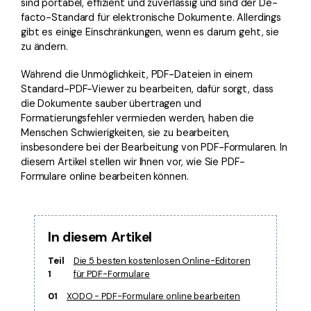
sind portabel, effizient und zuverlässig und sind der De-
Kontakt zum Support
PDF OCR
facto-Standard für elektronische Dokumente. Allerdings
Was ist NEU
PDF-Daten extrahieren
gibt es einige Einschränkungen, wenn es darum geht, sie
zu ändern.
PDF freigeben
Benutzerhandbuch
Während die Unmöglichkeit, PDF-Dateien in einem
eSign PDFs rechtmäßig
PDFelement für Windows
Standard-PDF-Viewer zu bearbeiten, dafür sorgt, dass
Neu
die Dokumente sauber übertragen und
PDFelement für Mac
Branchen
Formatierungsfehler vermieden werden, haben die
Menschen Schwierigkeiten, sie zu bearbeiten,
PDFelement für iOS
Bildung
insbesondere bei der Bearbeitung von PDF-Formularen. In
diesem Artikel stellen wir Ihnen vor, wie Sie PDF-
PDFelement für Android
IT-Dienstleistung
Formulare online bearbeiten können.
Mehr erfahren
Rechtliches
Bewertungen
Gesundheitswesen
In diesem Artikel
Sehen Sie, was unsere Nutzer sagen.
Finanzen
Teil
Die 5 besten kostenlosen Online-Editoren
Kostenlose PDF-Vorlagen
Regierung
1
für PDF-Formulare
Bearbeiten, Drucken und Anpassen von kostenlosen Vorlagen.
01
XODO - PDF-Formulare online bearbeiten
Veröffentlichung
PDF-Wissen