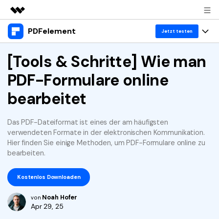
PDFelement
Top-Produkte
Jetzt testen
KI-gestützte digitale Kreativität
Produkte
[Tools & Schritte] Wie man
Business
Dienstprogramme
PDF-Formulare online
Überblick
Desktop
Lösungen
Über uns
Lösungen
bearbeitet
PDFelement für Windows
Benutzer im Bildungswesen
Ressourcen
Presseraum
PDFelement für Mac
PDF lesen
Das PDF-Dateiformat ist eines der am häufigsten
Heiße Themen
Business
Shop
verwendeten Formate in der elektronischen Kommunikation.
Mobile App
PDF kommentieren
Hier finden Sie einige Methoden, um PDF-Formulare online zu
Top PDF-Software
bearbeiten.
Support
KMU von 1-10p
PDFelement für iPhone/iPad
Anmelden
Jetzt kaufen
PDF erstellen
How-Tos
Kostenlos Downloaden
PDFelement für Android
PDF kombinieren
Mac-Software
10p+ Unternehmen
Noah Hofer
von
PDF drucken
Cloud
OCR PDF Tipps
Apr 29, 25