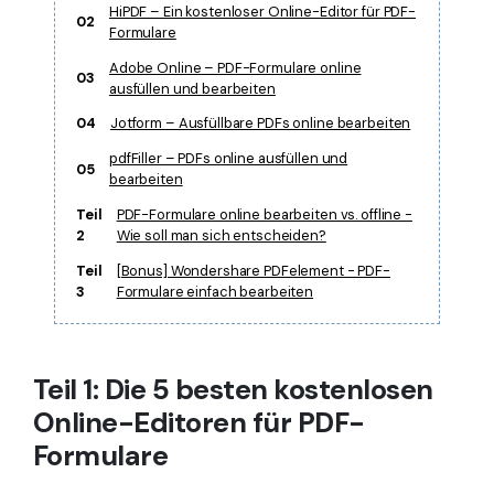
HiPDF – Ein kostenloser Online-Editor für PDF-
Freiberufler
02
PDF-bezogene Informationen, die Sie benötigen.
Formulare
Download-Zentrum
Adobe Online – PDF-Formulare online
03
ausfüllen und bearbeiten
Alle PDF-Funktionen
Laden Sie die leistungsstärksten und einfachsten PDF-Tools h
04
Jotform – Ausfüllbare PDFs online bearbeiten
pdfFiller – PDFs online ausfüllen und
05
bearbeiten
Teil
PDF-Formulare online bearbeiten vs. offline -
2
Wie soll man sich entscheiden?
Teil
[Bonus] Wondershare PDFelement - PDF-
3
Formulare einfach bearbeiten
Teil 1: Die 5 besten kostenlosen
Online-Editoren für PDF-
Formulare