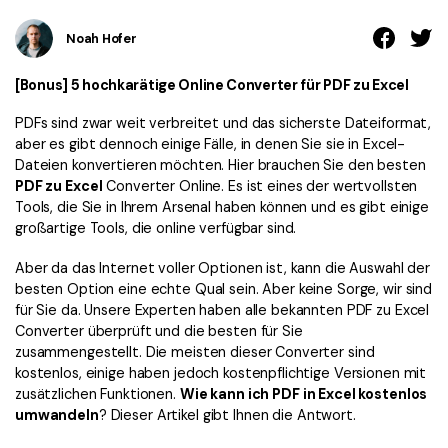
Kontakt zum Support
PDF OCR
Noah Hofer
Was ist NEU
PDF-Daten extrahieren
[Bonus] 5 hochkarätige Online Converter für PDF zu Excel
PDF freigeben
Benutzerhandbuch
PDFs sind zwar weit verbreitet und das sicherste Dateiformat,
eSign PDFs rechtmäßig
PDFelement für Windows
Neu
aber es gibt dennoch einige Fälle, in denen Sie sie in Excel-
Dateien konvertieren möchten. Hier brauchen Sie den besten
PDFelement für Mac
Branchen
PDF zu Excel
Converter Online. Es ist eines der wertvollsten
PDFelement für iOS
Tools, die Sie in Ihrem Arsenal haben können und es gibt einige
Bildung
großartige Tools, die online verfügbar sind.
PDFelement für Android
IT-Dienstleistung
Aber da das Internet voller Optionen ist, kann die Auswahl der
Mehr erfahren
Rechtliches
besten Option eine echte Qual sein. Aber keine Sorge, wir sind
für Sie da. Unsere Experten haben alle bekannten PDF zu Excel
Bewertungen
Gesundheitswesen
Converter überprüft und die besten für Sie
Sehen Sie, was unsere Nutzer sagen.
zusammengestellt. Die meisten dieser Converter sind
Finanzen
kostenlos, einige haben jedoch kostenpflichtige Versionen mit
Kostenlose PDF-Vorlagen
Regierung
zusätzlichen Funktionen.
Wie kann ich PDF in Excel kostenlos
Bearbeiten, Drucken und Anpassen von kostenlosen Vorlagen.
umwandeln
? Dieser Artikel gibt Ihnen die Antwort.
Veröffentlichung
PDF-Wissen