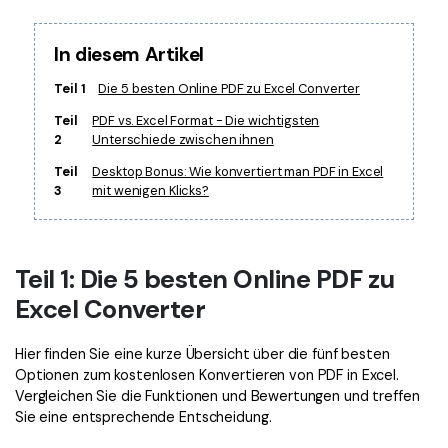
Freiberufler
PDF-bezogene Informationen, die Sie benötigen.
In diesem Artikel
Download-Zentrum
Alle PDF-Funktionen
Laden Sie die leistungsstärksten und einfachsten PDF-Tools h
Teil 1
Die 5 besten Online PDF zu Excel Converter
Teil
PDF vs. Excel Format - Die wichtigsten
2
Unterschiede zwischen ihnen
Teil
Desktop Bonus: Wie konvertiert man PDF in Excel
3
mit wenigen Klicks?
Teil 1: Die 5 besten Online PDF zu
Excel Converter
Hier finden Sie eine kurze Übersicht über die fünf besten
Optionen zum kostenlosen Konvertieren von PDF in Excel.
Vergleichen Sie die Funktionen und Bewertungen und treffen
Sie eine entsprechende Entscheidung.