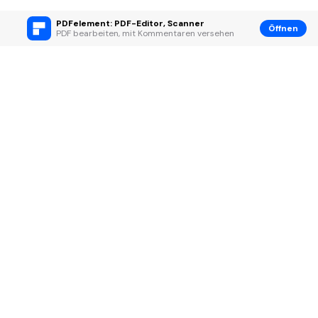
PDFelement: PDF-Editor, Scanner
Öffnen
PDF bearbeiten, mit Kommentaren versehen
Hero Produkte
Wondershare
KI entdecken
Hilfe-Center