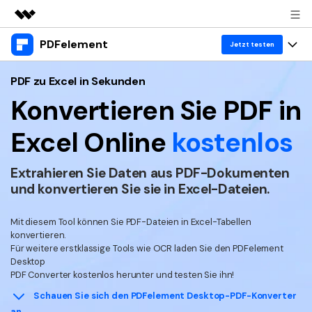
PDFelement
Top-Produkte
Jetzt testen
KI-gestützte digitale Kreativität
Produkte
Business
PDF zu Excel in Sekunden
Dienstprogramme
Konvertieren Sie PDF in
Überblick
Desktop
Lösungen
Über uns
Lösungen
Excel
Online
kostenlos
PDFelement für Windows
Benutzer im Bildungswesen
Ressourcen
Presseraum
PDFelement für Mac
Extrahieren Sie Daten aus PDF-Dokumenten
PDF lesen
Heiße Themen
Business
Shop
und
konvertieren Sie sie in Excel-Dateien.
Mobile App
PDF kommentieren
Top PDF-Software
Support
Mit diesem Tool können Sie PDF-Dateien in Excel-Tabellen
KMU von 1-10p
PDFelement für iPhone/iPad
Anmelden
Jetzt kaufen
PDF erstellen
How-Tos
konvertieren.
Für weitere erstklassige Tools wie OCR laden Sie den PDFelement
PDFelement für Android
PDF kombinieren
Mac-Software
10p+ Unternehmen
Desktop
PDF Converter kostenlos herunter und testen Sie ihn!
PDF drucken
Cloud
OCR PDF Tipps
Schauen Sie sich den PDFelement Desktop-PDF-Konverter
an