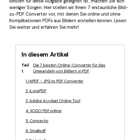
besten für diese Aufgabe geeignet ist, machen Sie sich
Freiberufler
PDF-bezogene Informationen, die Sie benötigen.
weniger Sorgen. Hier stellen wir Ihnen 7 erstaunliche Bild-
zu-PDF Converter vor, mit denen Sie online und ohne
Download-Zentrum
Komplikationen PDFs aus Bildern erstellen können. Lesen
Alle PDF-Funktionen
Laden Sie die leistungsstärksten und einfachsten PDF-Tools h
Sie weiter und erfahren Sie mehr!
In diesem Artikel
Teil
Die 7 besten Online-Converter für das
1.
Umwandeln von Bildern in PDF
1. HiPDF - JPG to PDF Converter
2. iLovePDF
3. Adobe Acrobat Online Tool
4. XODO PDF.online
5. Convertio
6. Smallpdf