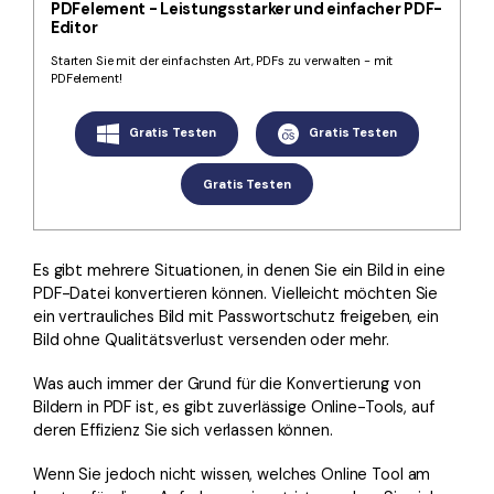
Kontakt zum Support
PDF OCR
PDFelement - Leistungsstarker und einfacher PDF-
Editor
Was ist NEU
PDF-Daten extrahieren
Starten Sie mit der einfachsten Art, PDFs zu verwalten - mit
PDFelement!
PDF freigeben
Benutzerhandbuch
Gratis Testen
Gratis Testen
eSign PDFs rechtmäßig
PDFelement für Windows
Neu
PDFelement für Mac
Gratis Testen
Branchen
PDFelement für iOS
Bildung
PDFelement für Android
Es gibt mehrere Situationen, in denen Sie ein Bild in eine
IT-Dienstleistung
PDF-Datei konvertieren können. Vielleicht möchten Sie
Mehr erfahren
Rechtliches
ein vertrauliches Bild mit Passwortschutz freigeben, ein
Bild ohne Qualitätsverlust versenden oder mehr.
Bewertungen
Gesundheitswesen
Sehen Sie, was unsere Nutzer sagen.
Was auch immer der Grund für die Konvertierung von
Finanzen
Bildern in PDF ist, es gibt zuverlässige Online-Tools, auf
Kostenlose PDF-Vorlagen
deren Effizienz Sie sich verlassen können.
Regierung
Bearbeiten, Drucken und Anpassen von kostenlosen Vorlagen.
Wenn Sie jedoch nicht wissen, welches Online Tool am
Veröffentlichung
PDF-Wissen