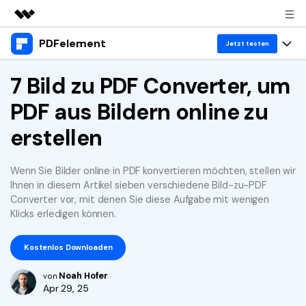
PDFelement
Top-Produkte
Jetzt testen
KI-gestützte digitale Kreativität
Produkte
7 Bild zu PDF Converter, um
Business
Dienstprogramme
PDF aus Bildern online zu
Überblick
Desktop
Lösungen
Über uns
Lösungen
erstellen
PDFelement für Windows
Benutzer im Bildungswesen
Ressourcen
Presseraum
PDFelement für Mac
PDF lesen
Wenn Sie Bilder online in PDF konvertieren möchten, stellen wir
Heiße Themen
Business
Shop
Ihnen in diesem Artikel sieben verschiedene Bild-zu-PDF
Mobile App
PDF kommentieren
Converter vor, mit denen Sie diese Aufgabe mit wenigen
Top PDF-Software
Klicks erledigen können.
Support
KMU von 1-10p
PDFelement für iPhone/iPad
Anmelden
Jetzt kaufen
PDF erstellen
How-Tos
Kostenlos Downloaden
PDFelement für Android
PDF kombinieren
Mac-Software
10p+ Unternehmen
Noah Hofer
von
PDF drucken
Cloud
OCR PDF Tipps
Apr 29, 25