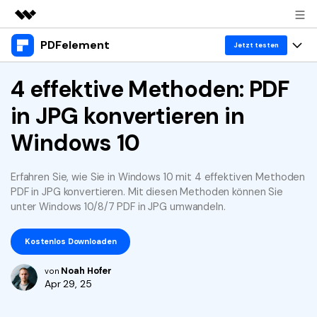
PDFelement
Top-Produkte
Jetzt testen
KI-gestützte digitale Kreativität
Produkte
4 effektive Methoden: PDF
Business
Dienstprogramme
in JPG konvertieren in
Überblick
Desktop
Lösungen
Über uns
Lösungen
Windows 10
PDFelement für Windows
Benutzer im Bildungswesen
Ressourcen
Presseraum
PDFelement für Mac
PDF lesen
Erfahren Sie, wie Sie in Windows 10 mit 4 effektiven Methoden
Heiße Themen
Business
Shop
PDF in JPG konvertieren. Mit diesen Methoden können Sie
Mobile App
PDF kommentieren
unter Windows 10/8/7 PDF in JPG umwandeln.
Top PDF-Software
Support
KMU von 1-10p
PDFelement für iPhone/iPad
Anmelden
Jetzt kaufen
PDF erstellen
How-Tos
Kostenlos Downloaden
PDFelement für Android
PDF kombinieren
Mac-Software
10p+ Unternehmen
Noah Hofer
von
Apr 29, 25
PDF drucken
Cloud
OCR PDF Tipps