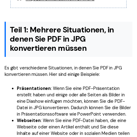
Freiberufler
PDF-bezogene Informationen, die Sie benötigen.
Download-Zentrum
Alle PDF-Funktionen
Laden Sie die leistungsstärksten und einfachsten PDF-Tools h
Teil 1: Mehrere Situationen, in
denen Sie PDF in JPG
konvertieren müssen
Es gibt verschiedene Situationen, in denen Sie PDF in JPG
konvertieren müssen. Hier sind einige Beispiele:
Präsentationen
: Wenn Sie eine PDF-Präsentation
erstellt haben und einige oder alle Seiten als Bilder in
eine Diashow einfügen möchten, können Sie die PDF-
Datei in JPG konvertieren. Dadurch können Sie die Bilder
in Präsentationssoftware wie PowerPoint verwenden.
Webseiten
: Wenn Sie eine PDF-Datei haben, die eine
Webseite oder einen Artikel enthält und Sie diese
Inhalte auf einer Website oder in sozialen Medien teilen