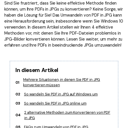
Kontakt zum Support
PDF OCR
Sind Sie frustriert, dass Sie keine effektive Methode finden
können, um Ihre PDFs in JPGs zu konvertieren? Keine Sorge, wir
Was ist NEU
PDF-Daten extrahieren
haben die Lösung für Sie! Das Umwandeln von PDF in JPG kann
eine Herausforderung sein, insbesondere wenn Sie Windows 10
PDF freigeben
Benutzerhandbuch
verwenden. In diesem Artikel stellen wir Ihnen 4 effektive
Methoden vor, mit denen Sie Ihre PDF-Dateien problemlos in
eSign PDFs rechtmäßig
PDFelement für Windows
Neu
JPG-Bilder konvertieren können. Lesen Sie weiter, um mehr zu
erfahren und Ihre PDFs in beeindruckende JPGs umzuwandeln!
PDFelement für Mac
Branchen
PDFelement für iOS
Bildung
PDFelement für Android
In diesem Artikel
IT-Dienstleistung
Mehr erfahren
Mehrere Situationen, in denen Sie PDF in JPG
Rechtliches
01
konvertieren müssen
Bewertungen
Gesundheitswesen
02
So wandeln Sie PDF in JPG auf Windows um
Sehen Sie, was unsere Nutzer sagen.
Finanzen
03
So wandeln Sie PDF in JPG online um
Kostenlose PDF-Vorlagen
Regierung
2 alternative Methoden zum Konvertieren von PDF
04
Bearbeiten, Drucken und Anpassen von kostenlosen Vorlagen.
in JPG
Veröffentlichung
PDF-Wissen
05
FAQs zum Umwandeln von PDF in JPG