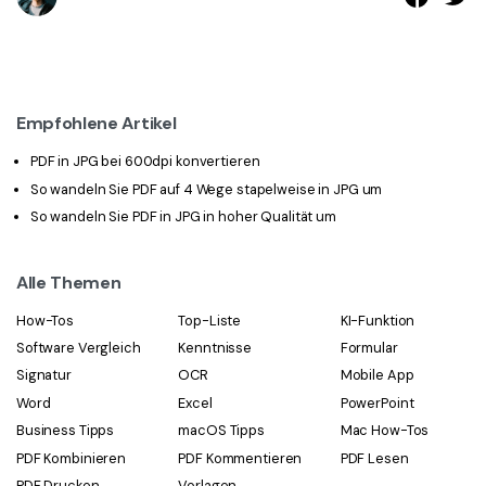
Empfohlene Artikel
PDF in JPG bei 600dpi konvertieren
So wandeln Sie PDF auf 4 Wege stapelweise in JPG um
So wandeln Sie PDF in JPG in hoher Qualität um
Alle Themen
How-Tos
Top-Liste
KI-Funktion
Software Vergleich
Kenntnisse
Formular
Signatur
OCR
Mobile App
Word
Excel
PowerPoint
Business Tipps
macOS Tipps
Mac How-Tos
PDF Kombinieren
PDF Kommentieren
PDF Lesen
PDF Drucken
Vorlagen