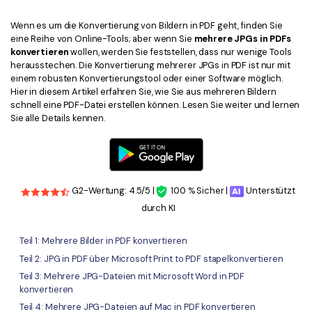
Kontakt zum Support
PDF OCR
Wenn es um die Konvertierung von Bildern in PDF geht, finden Sie
Was ist NEU
PDF-Daten extrahieren
eine Reihe von Online-Tools; aber wenn Sie
mehrere JPGs in PDFs
konvertieren
wollen, werden Sie feststellen, dass nur wenige Tools
PDF freigeben
Benutzerhandbuch
herausstechen. Die Konvertierung mehrerer JPGs in PDF ist nur mit
einem robusten Konvertierungstool oder einer Software möglich.
eSign PDFs rechtmäßig
PDFelement für Windows
Neu
Hier in diesem Artikel erfahren Sie, wie Sie aus mehreren Bildern
schnell eine PDF-Datei erstellen können. Lesen Sie weiter und lernen
PDFelement für Mac
Sie alle Details kennen.
Branchen
PDFelement für iOS
Bildung
PDFelement für Android
IT-Dienstleistung
Mehr erfahren
G2-Wertung: 4.5/5 |
100 % Sicher |
Unterstützt
Rechtliches
durch KI
Bewertungen
Gesundheitswesen
Sehen Sie, was unsere Nutzer sagen.
Teil 1: Mehrere Bilder in PDF konvertieren
Finanzen
Teil 2: JPG in PDF über Microsoft Print to PDF stapelkonvertieren
Kostenlose PDF-Vorlagen
Regierung
Teil 3: Mehrere JPG-Dateien mit Microsoft Word in PDF
Bearbeiten, Drucken und Anpassen von kostenlosen Vorlagen.
konvertieren
Veröffentlichung
Teil 4: Mehrere JPG-Dateien auf Mac in PDF konvertieren
PDF-Wissen