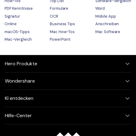
How-Tos
Top List
Software-Vergleich
PDF Kenntnisse
Formulare
Word
Signatur
OCR
Mobile App
Online
Business Tips
Anschreiben
macOS-Tipps
Mac How-Tos
Mac Software
Mac-Vergleich
PowerPoint
Hero Produkte
Wondershare
KI entdecken
Hilfe-Center