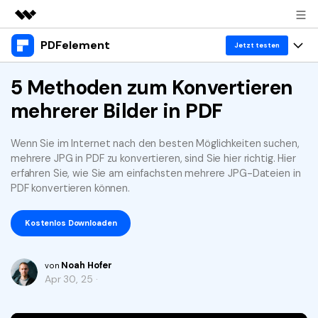
PDFelement
Top-Produkte
Jetzt testen
KI-gestützte digitale Kreativität
Produkte
5 Methoden zum Konvertieren
Business
Dienstprogramme
mehrerer Bilder in PDF
Überblick
Desktop
Lösungen
Über uns
Lösungen
PDFelement für Windows
Wenn Sie im Internet nach den besten Möglichkeiten suchen,
Benutzer im Bildungswesen
Ressourcen
Presseraum
mehrere JPG in PDF zu konvertieren, sind Sie hier richtig. Hier
PDFelement für Mac
erfahren Sie, wie Sie am einfachsten mehrere JPG-Dateien in
PDF lesen
Heiße Themen
Business
Shop
PDF konvertieren können.
Mobile App
PDF kommentieren
Top PDF-Software
Support
Kostenlos Downloaden
KMU von 1-10p
PDFelement für iPhone/iPad
Anmelden
Jetzt kaufen
PDF erstellen
How-Tos
PDFelement für Android
PDF kombinieren
Noah Hofer
Mac-Software
10p+ Unternehmen
von
Apr 30, 25 ·
PDF drucken
Cloud
OCR PDF Tipps