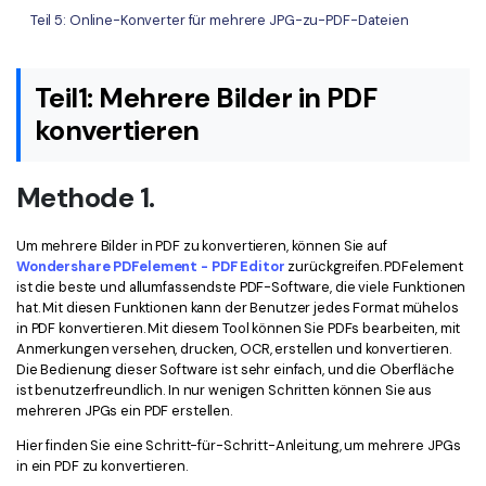
Teil 5: Online-Konverter für mehrere JPG-zu-PDF-Dateien
Freiberufler
PDF-bezogene Informationen, die Sie benötigen.
Download-Zentrum
Alle PDF-Funktionen
Teil1: Mehrere Bilder in PDF
Laden Sie die leistungsstärksten und einfachsten PDF-Tools h
konvertieren
Methode 1.
Um mehrere Bilder in PDF zu konvertieren, können Sie auf
Wondershare PDFelement - PDF Editor
zurückgreifen. PDFelement
ist die beste und allumfassendste PDF-Software, die viele Funktionen
hat. Mit diesen Funktionen kann der Benutzer jedes Format mühelos
in PDF konvertieren. Mit diesem Tool können Sie PDFs bearbeiten, mit
Anmerkungen versehen, drucken, OCR, erstellen und konvertieren.
Die Bedienung dieser Software ist sehr einfach, und die Oberfläche
ist benutzerfreundlich. In nur wenigen Schritten können Sie aus
mehreren JPGs ein PDF erstellen.
Hier finden Sie eine Schritt-für-Schritt-Anleitung, um mehrere JPGs
in ein PDF zu konvertieren.