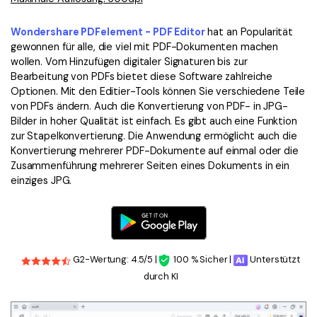
Freiberufler
PDF-bezogene Informationen, die Sie benötigen.
Wondershare PDFelement - PDF Editor
hat an Popularität
Download-Zentrum
gewonnen für alle, die viel mit PDF-Dokumenten machen
Alle PDF-Funktionen
Laden Sie die leistungsstärksten und einfachsten PDF-Tools h
wollen. Vom Hinzufügen digitaler Signaturen bis zur
Bearbeitung von PDFs bietet diese Software zahlreiche
Optionen. Mit den Editier-Tools können Sie verschiedene Teile
von PDFs ändern. Auch die Konvertierung von PDF- in JPG-
Bilder in hoher Qualität ist einfach. Es gibt auch eine Funktion
zur Stapelkonvertierung. Die Anwendung ermöglicht auch die
Konvertierung mehrerer PDF-Dokumente auf einmal oder die
Zusammenführung mehrerer Seiten eines Dokuments in ein
einziges JPG.
G2-Wertung: 4.5/5 |
100 % Sicher |
Unterstützt
durch KI