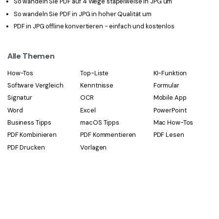
So wandeln Sie PDF auf 4 Wege stapelweise in JPG um
So wandeln Sie PDF in JPG in hoher Qualität um
PDF in JPG offline konvertieren - einfach und kostenlos
Alle Themen
How-Tos
Top-Liste
KI-Funktion
Software Vergleich
Kenntnisse
Formular
Signatur
OCR
Mobile App
Word
Excel
PowerPoint
Business Tipps
macOS Tipps
Mac How-Tos
PDF Kombinieren
PDF Kommentieren
PDF Lesen
PDF Drucken
Vorlagen