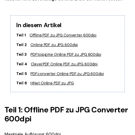
Kontakt zum Support
PDF OCR
Was ist NEU
PDF-Daten extrahieren
In diesem Artikel
PDF freigeben
Benutzerhandbuch
Teil 1
Offline PDF zu JPG Converter 600dpi
eSign PDFs rechtmäßig
PDFelement für Windows
Neu
Teil 2
Online PDF zu JPG 600dpi
PDFelement für Mac
Branchen
Teil 3
PDFtojpg.me Online PDF zu JPG 600dpi
PDFelement für iOS
Bildung
Teil 4
CleverPDF Online PDF zu JPG 600dpi
PDFelement für Android
Teil 5
PDFconverter Online PDF zu JPG 600dpi
IT-Dienstleistung
Mehr erfahren
Teil 6
HNet Online PDF zu JPG
Rechtliches
Bewertungen
Gesundheitswesen
Sehen Sie, was unsere Nutzer sagen.
Finanzen
Teil 1: Offline PDF zu JPG Converter
Kostenlose PDF-Vorlagen
600dpi
Regierung
Bearbeiten, Drucken und Anpassen von kostenlosen Vorlagen.
Veröffentlichung
PDF-Wissen
Maximale Auflösung: 600dpi