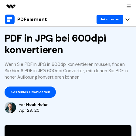
PDFelement
Top-Produkte
Jetzt testen
KI-gestützte digitale Kreativität
Produkte
PDF in JPG bei 600dpi
Business
Dienstprogramme
konvertieren
Überblick
Desktop
Lösungen
Über uns
Lösungen
PDFelement für Windows
Benutzer im Bildungswesen
Wenn Sie PDF in JPG in 600dpi konvertieren müssen, finden
Ressourcen
Presseraum
Sie hier 6 PDF in JPG 600dpi Converter, mit denen Sie PDF in
PDFelement für Mac
PDF lesen
hoher Auflösung konvertieren können.
Heiße Themen
Business
Shop
Mobile App
PDF kommentieren
Top PDF-Software
Kostenlos Downloaden
Support
KMU von 1-10p
PDFelement für iPhone/iPad
Anmelden
Jetzt kaufen
PDF erstellen
How-Tos
Noah Hofer
von
Apr 29, 25
PDFelement für Android
PDF kombinieren
Mac-Software
10p+ Unternehmen
PDF drucken
Cloud
OCR PDF Tipps