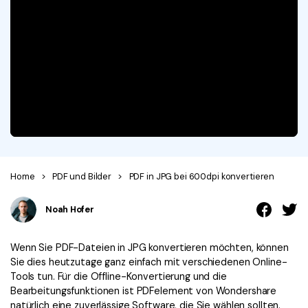
Signatur Tipps
PDFelement Cloud
Persönliche Benutzer
PDF wie Word bearbeiten
PDF konvertieren
Online PDF Tools
Konvertierung Tipps
PDF bearbeiten
PDF zu Word
Komprimieren Tipps
PDF komprimieren
PDF komprimieren
Weitere Themen finden
PDF organisieren
PDF zusammenfügen
PDF zuschneiden
Word zu PDF
Warum PDFelement
Professionelle Anwender
Weitere Online-Tools
Kundengeschichten
Home
>
PDF und Bilder
>
PDF in JPG bei 600dpi konvertieren
PDF-Software-Vergleich
PDF Formular
Noah Hofer
G2 Awards
PDF Signieren
Wenn Sie PDF-Dateien in JPG konvertieren möchten, können
PDF schützen
Bessere Nutzung
Sie dies heutzutage ganz einfach mit verschiedenen Online-
Tools tun. Für die Offline-Konvertierung und die
PDF Stapelbearbeiten
Technische Daten
Bearbeitungsfunktionen ist PDFelement von Wondershare
natürlich eine zuverlässige Software, die Sie wählen sollten.