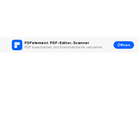
PDFelement: PDF-Editor, Scanner
Öffnen
PDF bearbeiten, mit Kommentaren versehen
Hero Produkte
Wondershare
KI entdecken
Hilfe-Center