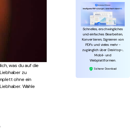
Schnelles, erschwingliches
und einfaches Bearbeiten,
Konvertieren, Signieren von
PDFs und vieles mehr -
zugänglich über Desktop-,
Mobil- und
Webplattformen.
ich, was du auf die
Sicherer Download
 Liebhaber zu
mplett ohne ein
Liebhaber. Wähle