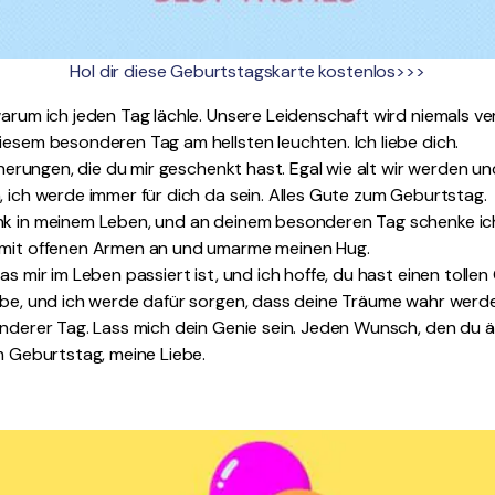
Hol dir diese Geburtstagskarte kostenlos>>>
warum ich jeden Tag lächle. Unsere Leidenschaft wird niemals ve
iesem besonderen Tag am hellsten leuchten. Ich liebe dich.
innerungen, die du mir geschenkt hast. Egal wie alt wir werden un
, ich werde immer für dich da sein. Alles Gute zum Geburtstag.
nk in meinem Leben, und an deinem besonderen Tag schenke ic
 mit offenen Armen an und umarme meinen Hug.
as mir im Leben passiert ist, und ich hoffe, du hast einen tolle
iebe, und ich werde dafür sorgen, dass deine Träume wahr werd
onderer Tag. Lass mich dein Genie sein. Jeden Wunsch, den du 
um Geburtstag, meine Liebe.