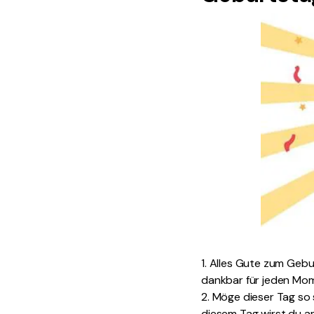
1. Alles Gute zum Gebur
dankbar für jeden Mom
2. Möge dieser Tag so 
diesem Tag wirst du am