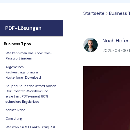
Startseite
>
Business 
PDF-Lösungen
Noah Hofer
Business Tipps
2025-04-30 16
Wie kann man das Xbox One-
Passwort ändern
Allgemeines
Kaufvertragsformular:
Kostenloser Download
Edupad Education strafft seinen
Dokumenten-Workflow und
erzielt mit PDFelement 80%
schnellere Ergebnisse
Konstruktion
Consulting
Wie man ein SBI Bankauszug PDF