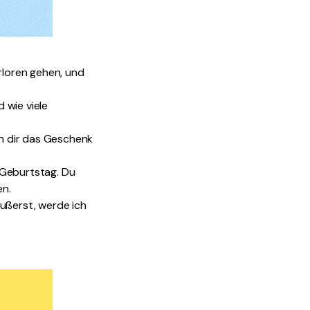
rloren gehen, und
d wie viele
h dir das Geschenk
n Geburtstag. Du
en.
äußerst, werde ich