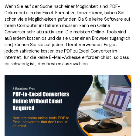
Kontakt zum Support
PDF OCR
Wenn Sie auf der Suche nach einer Möglichkeit sind, PDF-
Was ist NEU
Dokumente in das Excel-Format zu konvertieren, haben Sie
PDF-Daten extrahieren
schon viele Möglichkeiten gefunden. Da Sie keine Software auf
Ihrem Computer installieren müssen, kann ein Online
PDF freigeben
Benutzerhandbuch
Converter sehr attraktiv sein. Die meisten Online-Tools sind
eSign PDFs rechtmäßig
außerdem kostenlos und da sie über einen Browser zugänglich
PDFelement für Windows
Neu
sind, können Sie sie auf jedem Gerät verwenden. Es gibt
PDFelement für Mac
jedoch zahlreiche kostenlose PDF zu Excel Converter im
Branchen
Internet, für die keine E-Mail-Adresse erforderlich ist, so dass
PDFelement für iOS
Bildung
es schwierig ist, den besten auszuwählen.
PDFelement für Android
IT-Dienstleistung
Mehr erfahren
Rechtliches
Bewertungen
Gesundheitswesen
Sehen Sie, was unsere Nutzer sagen.
Finanzen
Kostenlose PDF-Vorlagen
Regierung
Bearbeiten, Drucken und Anpassen von kostenlosen Vorlagen.
Veröffentlichung
PDF-Wissen