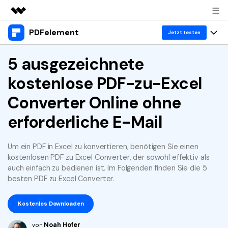
PDFelement
Top-Produkte
Jetzt testen
KI-gestützte digitale Kreativität
Produkte
5 ausgezeichnete
Business
Dienstprogramme
kostenlose PDF-zu-Excel
Überblick
Desktop
Lösungen
Über uns
Lösungen
Converter Online ohne
PDFelement für Windows
Benutzer im Bildungswesen
Ressourcen
Presseraum
erforderliche E-Mail
PDFelement für Mac
PDF lesen
Heiße Themen
Business
Shop
Mobile App
Um ein PDF in Excel zu konvertieren, benötigen Sie einen
PDF kommentieren
Top PDF-Software
kostenlosen PDF zu Excel Converter, der sowohl effektiv als
Support
KMU von 1-10p
PDFelement für iPhone/iPad
Anmelden
Jetzt kaufen
PDF erstellen
auch einfach zu bedienen ist. Im Folgenden finden Sie die 5
How-Tos
besten PDF zu Excel Converter.
PDFelement für Android
PDF kombinieren
Mac-Software
10p+ Unternehmen
Kostenlos Downloaden
PDF drucken
Cloud
OCR PDF Tipps
Noah Hofer
von