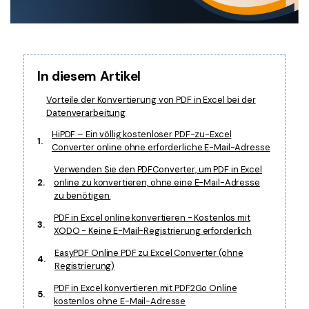
Freiberufler
PDF-bezogene Informationen, die Sie benötigen.
Download-Zentrum
Alle PDF-Funktionen
Laden Sie die leistungsstärksten und einfachsten PDF-Tools h
In diesem Artikel
Vorteile der Konvertierung von PDF in Excel bei der
Datenverarbeitung
HiPDF – Ein völlig kostenloser PDF-zu-Excel
1.
Converter online ohne erforderliche E-Mail-Adresse
Verwenden Sie den PDFConverter, um PDF in Excel
2.
online zu konvertieren, ohne eine E-Mail-Adresse
zu benötigen.
PDF in Excel online konvertieren - Kostenlos mit
3.
XODO - Keine E-Mail-Registrierung erforderlich
EasyPDF Online PDF zu Excel Converter (ohne
4.
Registrierung)
PDF in Excel konvertieren mit PDF2Go Online
5.
kostenlos ohne E-Mail-Adresse