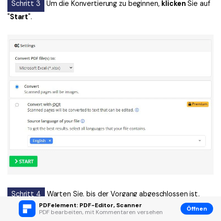
Schritt 3
Um die Konvertierung zu beginnen,
klicken
Sie auf
"
Start
".
Schritt 4
Warten Sie, bis der Vorgang abgeschlossen ist,
PDFelement: PDF-Editor, Scanner
bevor Sie auf die "
Herunterladen
" Schaltfläche
klicken
.
Öffnen
PDF bearbeiten, mit Kommentaren versehen