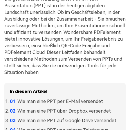
Kontakt zum Support
PDF OCR
Präsentation (PPT) ist in der heutigen digitalen
Landschaft unerlässlich. Ob im Geschäftsleben, in der
Was ist NEU
PDF-Daten extrahieren
Ausbildung oder bei der Zusammenarbeit - Sie brauchen
PDF freigeben
zuverlässige Methoden, um Ihre Präsentationen schnell
Benutzerhandbuch
und effizient zu versenden. Wondershare PDFelement
eSign PDFs rechtmäßig
PDFelement für Windows
Neu
bietet innovative Lösungen, um Ihr Freigabeerlebnis zu
verbessern, einschließlich QR-Code Freigabe und
PDFelement für Mac
Branchen
PDFelement Cloud. Dieser Leitfaden behandelt
verschiedene Methoden zum Versenden von PPTs und
PDFelement für iOS
Bildung
stellt sicher, dass Sie die notwendigen Tools für jede
PDFelement für Android
IT-Dienstleistung
Situation haben.
Mehr erfahren
Rechtliches
In diesem Artikel
Bewertungen
Gesundheitswesen
Sehen Sie, was unsere Nutzer sagen.
Wie man eine PPT per E-Mail versendet
Finanzen
Kostenlose PDF-Vorlagen
Wie man eine PPT über Dropbox versendet
Regierung
Bearbeiten, Drucken und Anpassen von kostenlosen Vorlagen.
Wie man eine PPT auf Google Drive versendet
Veröffentlichung
PDF-Wissen