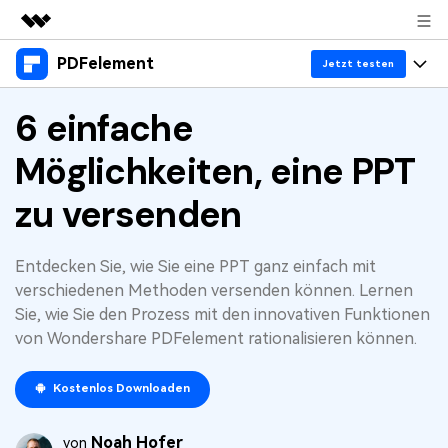
PDFelement
Top-Produkte
Jetzt testen
KI-gestützte digitale Kreativität
Produkte
6 einfache
Business
Dienstprogramme
Überblick
Möglichkeiten, eine PPT
Desktop
Lösungen
Über uns
Lösungen
PDFelement für Windows
zu versenden
Benutzer im Bildungswesen
Ressourcen
Presseraum
PDFelement für Mac
PDF lesen
Heiße Themen
Business
Shop
Entdecken Sie, wie Sie eine PPT ganz einfach mit
Mobile App
PDF kommentieren
verschiedenen Methoden versenden können. Lernen
Top PDF-Software
Sie, wie Sie den Prozess mit den innovativen Funktionen
Support
KMU von 1-10p
PDFelement für iPhone/iPad
Anmelden
Jetzt kaufen
PDF erstellen
von Wondershare PDFelement rationalisieren können.
How-Tos
PDFelement für Android
PDF kombinieren
Mac-Software
10p+ Unternehmen
Kostenlos Downloaden
PDF drucken
Cloud
OCR PDF Tipps
Noah Hofer
von