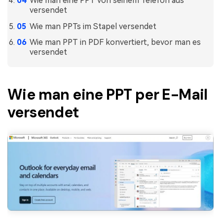
Wie man eine PPT von seinem Telefon aus
versendet
Freiberufler
PDF-bezogene Informationen, die Sie benötigen.
Wie man PPTs im Stapel versendet
Download-Zentrum
Alle PDF-Funktionen
Wie man PPT in PDF konvertiert, bevor man es
Laden Sie die leistungsstärksten und einfachsten PDF-Tools h
versendet
Wie man eine PPT per E-Mail
versendet