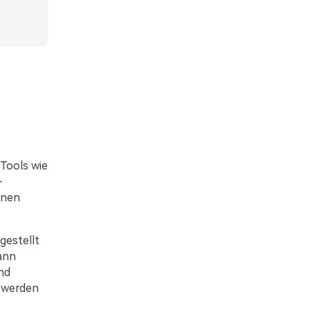
 Tools wie
-
inen
gestellt
ann
nd
t werden