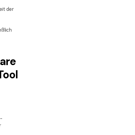
eit der
ßlich
hare
Tool
-
r