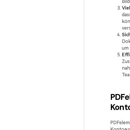
Bil
Vie
das
kön
ver
Sic
Dok
um 
Eff
Zus
nah
Tea
PDFe
Kont
PDFeleme
Kontoaus