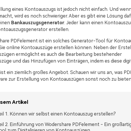
ellung eines Kontoauszugs ist jedoch nicht einfach. Und wen
acht, wird es noch schwieriger. Aber es gibt eine Lösung daf
einen
Bankauszugsgenerator
. Jeder kann einen Kontoauszu
ntoauszugsgenerator erstellen.
are PDFelement ist ein solches Generator-Tool für Kontoa
Sie online Kontoauszüge erstellen können. Neben der Erste
zügen ermöglicht es auch die Bearbeitung bestehender
üge und das Hinzufügen von Einträgen, indem es diese digita
 ist ein ziemlich großes Angebot. Schauen wir uns an, was P
ware zur Erstellung von Kontoauszügen sonst noch zu bieten
esem Artikel
eil 1. Können wir selbst einen Kontoauszug erstellen?
eil 2. Einführung von Wodershare PDFelement - Ein großarti
ool zum Digitalisieren von Kontoauszügen