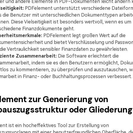
der und andere Elemente in PDF-Dokumenten leicht ändern 
lseitigkeit:
PDFelement unterstützt verschiedene Dateiform
s die Benutzer mit unterschiedlichen Dokumenttypen arbeit
nen. Diese Vielseitigkeit ist besonders wertvoll, wenn es um
schiedene Finanzdokumente geht.
herheitsmerkmale:
PDFelement legt großen Wert auf die
umentensicherheit und bietet Verschlüsselung und Passwor
die Vertraulichkeit sensibler Finanzdaten zu gewährleisten.
iziente Zusammenarbeit:
Die Software erleichtert die
ammenarbeit, indem sie es den Benutzern ermöglicht, Dok
tlos zu kommentieren, zu überprüfen und auszutauschen, wa
marbeit in Finanz- oder Buchhaltungsprozessen verbessert.
lement zur Generierung von
oauszugsstruktur oder Gliederung
nt ist ein hocheffektives Tool zur Erstellung von
zugsvorlagen mit einer benutzerfreundlichen Oberfläche, die