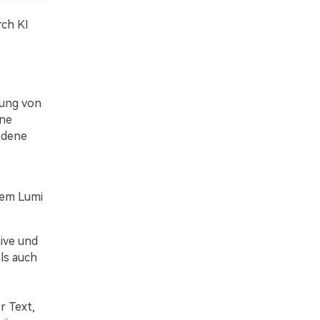
ch KI
rung von
ine
iedene
dem Lumi
ive und
ls auch
r Text,