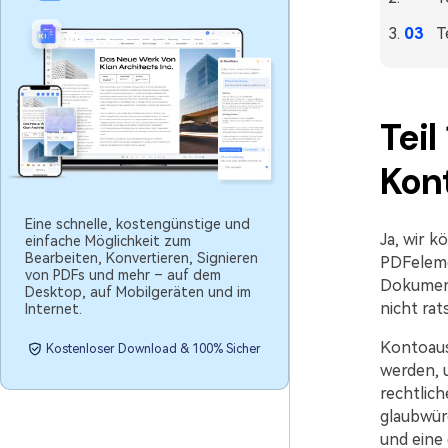
T
Teil
Kon
Eine schnelle, kostengünstige und
Ja, wir k
einfache Möglichkeit zum
Bearbeiten, Konvertieren, Signieren
PDFeleme
von PDFs und mehr – auf dem
Dokumente
Desktop, auf Mobilgeräten und im
nicht rat
Internet.
Kontoausz
Kostenloser Download & 100% Sicher
werden, u
rechtlic
glaubwürd
und eine