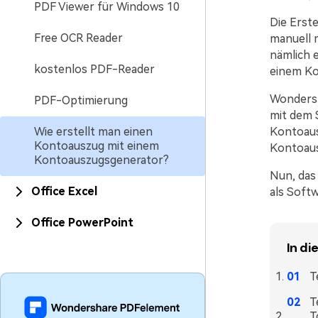
PDF Viewer für Windows 10
Die Erst
Free OCR Reader
manuell m
nämlich 
kostenlos PDF-Reader
einem Ko
Wondersh
PDF-Optimierung
mit dem 
Wie erstellt man einen
Kontoaus
Kontoauszug mit einem
Kontoausz
Kontoauszugsgenerator?
Nun, das
Office Excel
als Soft
Office PowerPoint
In di
T
T
T