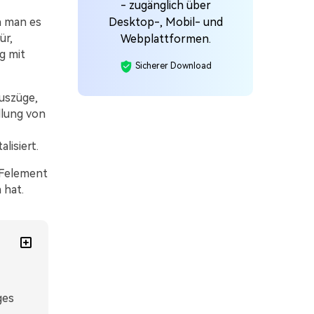
- zugänglich über
n man es
Desktop-, Mobil- und
ür,
Webplattformen.
g mit
Sicherer Download
uszüge,
llung von
lisiert.
DFelement
 hat.
ges