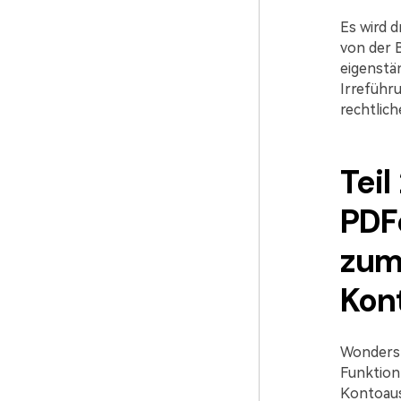
Es wird d
von der 
eigenstä
Irreführ
rechtlic
Tei
PDF
zum 
Kon
Wondersh
Funktion 
Kontoaus