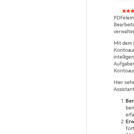
PDFelemen
Bearbeit
verwalte
Mit dem 
Kontoausz
intellige
Aufgaben 
Kontoaus
Hier seh
Assistant
Ben
ben
erf
Erw
for