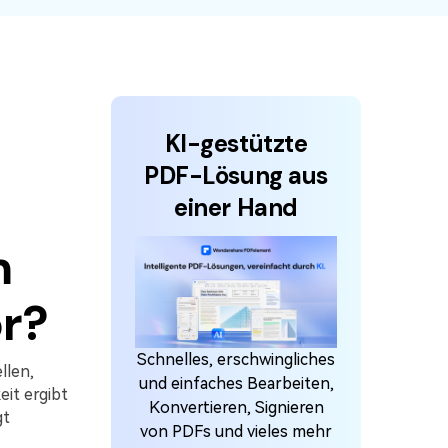
den Sie die leistungsstärksten und einfachsten
F-Tools herunter.
KI-gestützte
PDF-Lösung aus
einer Hand
m
r?
Schnelles, erschwingliches
llen,
und einfaches Bearbeiten,
eit ergibt
Konvertieren, Signieren
gt
von PDFs und vieles mehr