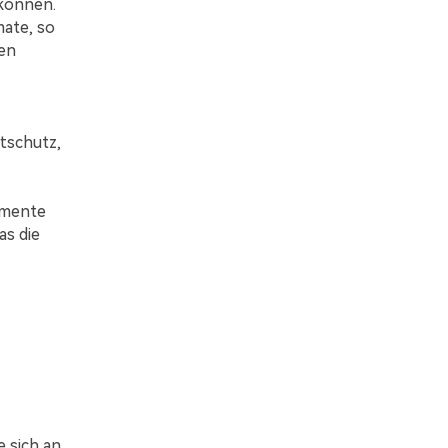
können.
ate, so
en
tschutz,
umente
s die
 sich an