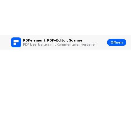
PDFelement: PDF-Editor, Scanner
Öffnen
PDF bearbeiten, mit Kommentaren versehen
Hero Produkte
Wondershare
KI entdecken
Hilfe-Center