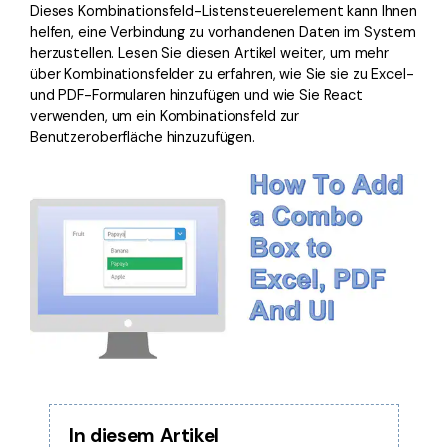
Dieses Kombinationsfeld-Listensteuerelement kann Ihnen
Freiberufler
PDF-bezogene Informationen, die Sie benötigen.
helfen, eine Verbindung zu vorhandenen Daten im System
herzustellen. Lesen Sie diesen Artikel weiter, um mehr
Download-Zentrum
über Kombinationsfelder zu erfahren, wie Sie sie zu Excel-
Alle PDF-Funktionen
Laden Sie die leistungsstärksten und einfachsten PDF-Tools h
und PDF-Formularen hinzufügen und wie Sie React
verwenden, um ein Kombinationsfeld zur
Benutzeroberfläche hinzuzufügen.
In diesem Artikel