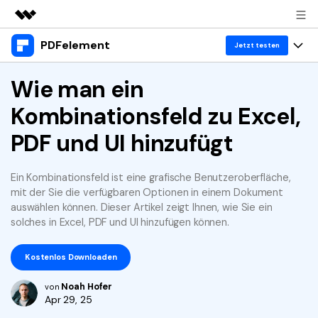
PDFelement
Top-Produkte
Jetzt testen
KI-gestützte digitale Kreativität
Produkte
Wie man ein
Business
Dienstprogramme
Kombinationsfeld zu Excel,
Überblick
Desktop
Lösungen
Über uns
Lösungen
PDF und UI hinzufügt
PDFelement für Windows
Benutzer im Bildungswesen
Ressourcen
Presseraum
PDFelement für Mac
PDF lesen
Ein Kombinationsfeld ist eine grafische Benutzeroberfläche,
Heiße Themen
Business
Shop
mit der Sie die verfügbaren Optionen in einem Dokument
Mobile App
PDF kommentieren
auswählen können. Dieser Artikel zeigt Ihnen, wie Sie ein
Top PDF-Software
solches in Excel, PDF und UI hinzufügen können.
Support
KMU von 1-10p
PDFelement für iPhone/iPad
Anmelden
Jetzt kaufen
PDF erstellen
How-Tos
Kostenlos Downloaden
PDFelement für Android
PDF kombinieren
Mac-Software
10p+ Unternehmen
Noah Hofer
von
PDF drucken
Cloud
OCR PDF Tipps
Apr 29, 25