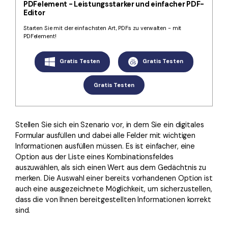
Kontakt zum Support
PDF OCR
PDFelement - Leistungsstarker und einfacher PDF-
Editor
Was ist NEU
PDF-Daten extrahieren
Starten Sie mit der einfachsten Art, PDFs zu verwalten - mit
PDFelement!
PDF freigeben
Benutzerhandbuch
Gratis Testen
Gratis Testen
eSign PDFs rechtmäßig
PDFelement für Windows
Neu
PDFelement für Mac
Gratis Testen
Branchen
PDFelement für iOS
Bildung
PDFelement für Android
Stellen Sie sich ein Szenario vor, in dem Sie ein digitales
IT-Dienstleistung
Formular ausfüllen und dabei alle Felder mit wichtigen
Mehr erfahren
Rechtliches
Informationen ausfüllen müssen. Es ist einfacher, eine
Option aus der Liste eines Kombinationsfeldes
Bewertungen
Gesundheitswesen
auszuwählen, als sich einen Wert aus dem Gedächtnis zu
Sehen Sie, was unsere Nutzer sagen.
merken. Die Auswahl einer bereits vorhandenen Option ist
Finanzen
auch eine ausgezeichnete Möglichkeit, um sicherzustellen,
Kostenlose PDF-Vorlagen
dass die von Ihnen bereitgestellten Informationen korrekt
Regierung
Bearbeiten, Drucken und Anpassen von kostenlosen Vorlagen.
sind.
Veröffentlichung
PDF-Wissen