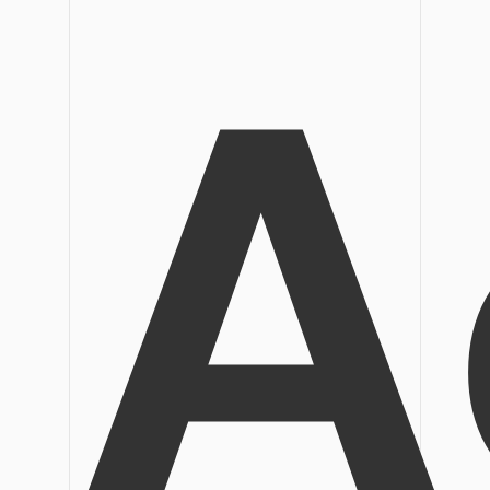
A
Veröffentlichung
Bearbeiten, Drucken und Anpassen von kostenlosen 
Freiberufler
PDF-Wissen
PDF-bezogene Informationen, die Sie benötigen.
Alle PDF-Funktionen
Download-Zentrum
Laden Sie die leistungsstärksten und einfachsten PDF