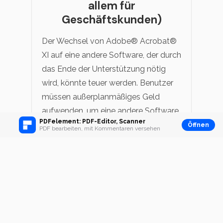
allem für
Geschäftskunden)
Der Wechsel von Adobe® Acrobat®
XI auf eine andere Software, der durch
das Ende der Unterstützung nötig
wird, könnte teuer werden. Benutzer
müssen außerplanmäßiges Geld
aufwenden, um eine andere Software
PDFelement: PDF-Editor, Scanner
zu kaufen, die Acrobat® XI ersetzt.
Öffnen
PDF bearbeiten, mit Kommentaren versehen
Außerdem wird mehr Zeit wird für
Nutzer benötigt, um nach der besten
Software zu suchen, die als
Alternative verwendet werden soll.
Diese Zeit könnte in anderen
produktiven Tätigkeiten im Geschäft
verwendet werden.