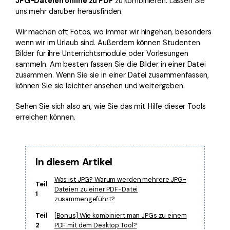
JPG-Dateien online zu PDF
zu kombinieren. Lassen Sie
Freiberufler
PDF-bezogene Informationen, die Sie benötigen.
uns mehr darüber herausfinden.
Download-Zentrum
Wir machen oft Fotos, wo immer wir hingehen, besonders
Alle PDF-Funktionen
wenn wir im Urlaub sind. Außerdem können Studenten
Laden Sie die leistungsstärksten und einfachsten PDF-Tools h
Bilder für ihre Unterrichtsmodule oder Vorlesungen
sammeln. Am besten fassen Sie die Bilder in einer Datei
zusammen. Wenn Sie sie in einer Datei zusammenfassen,
können Sie sie leichter ansehen und weitergeben.
Sehen Sie sich also an, wie Sie das mit Hilfe dieser Tools
erreichen können.
In diesem Artikel
Was ist JPG? Warum werden mehrere JPG-
Teil
Dateien zu einer PDF-Datei
1
zusammengeführt?
Teil
[Bonus] Wie kombiniert man JPGs zu einem
2
PDF mit dem Desktop Tool?