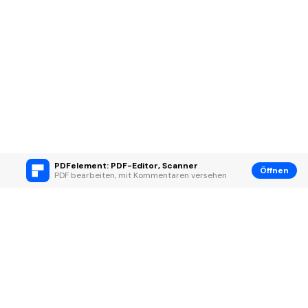
PDFelement: PDF-Editor, Scanner
Öffnen
PDF bearbeiten, mit Kommentaren versehen
Hero Produkte
Wondershare
KI entdecken