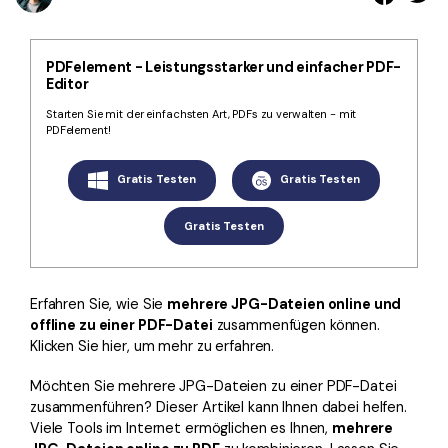
Kontakt zum Support
PDF OCR
Was ist NEU
PDF-Daten extrahieren
PDFelement - Leistungsstarker und einfacher PDF-
Editor
PDF freigeben
Benutzerhandbuch
Starten Sie mit der einfachsten Art, PDFs zu verwalten - mit
eSign PDFs rechtmäßig
PDFelement für Windows
Neu
PDFelement!
PDFelement für Mac
Branchen
Gratis Testen
Gratis Testen
PDFelement für iOS
Bildung
Gratis Testen
PDFelement für Android
IT-Dienstleistung
Mehr erfahren
Rechtliches
Erfahren Sie, wie Sie
mehrere JPG-Dateien online und
Bewertungen
Gesundheitswesen
offline zu einer PDF-Datei
zusammenfügen können.
Sehen Sie, was unsere Nutzer sagen.
Klicken Sie hier, um mehr zu erfahren.
Finanzen
Kostenlose PDF-Vorlagen
Möchten Sie mehrere JPG-Dateien zu einer PDF-Datei
Regierung
Bearbeiten, Drucken und Anpassen von kostenlosen Vorlagen.
zusammenführen? Dieser Artikel kann Ihnen dabei helfen.
Viele Tools im Internet ermöglichen es Ihnen,
mehrere
Veröffentlichung
PDF-Wissen