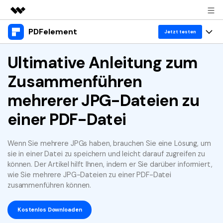
PDFelement
Top-Produkte
Jetzt testen
KI-gestützte digitale Kreativität
Produkte
Ultimative Anleitung zum
Business
Dienstprogramme
Zusammenführen
Überblick
Desktop
Lösungen
Über uns
Lösungen
mehrerer JPG-Dateien zu
PDFelement für Windows
Benutzer im Bildungswesen
Ressourcen
Presseraum
einer PDF-Datei
PDFelement für Mac
PDF lesen
Heiße Themen
Business
Shop
Mobile App
Wenn Sie mehrere JPGs haben, brauchen Sie eine Lösung, um
PDF kommentieren
Top PDF-Software
sie in einer Datei zu speichern und leicht darauf zugreifen zu
Support
KMU von 1-10p
PDFelement für iPhone/iPad
Anmelden
Jetzt kaufen
PDF erstellen
können. Der Artikel hilft Ihnen, indem er Sie darüber informiert,
How-Tos
wie Sie mehrere JPG-Dateien zu einer PDF-Datei
PDFelement für Android
PDF kombinieren
zusammenführen können.
Mac-Software
10p+ Unternehmen
PDF drucken
Cloud
OCR PDF Tipps
Kostenlos Downloaden