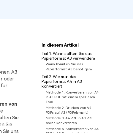
den Sie die leistungsstärksten und einfachsten
F-Tools herunter.
In diesem Artikel
Teil 1. Wann sollten Sie das
Papierformat A3 verwenden?
Wann könnten Sie das
Papierformat A3 benötigen?
onen. A3
Teil 2. Wie man das
er oder
Papierformat A4 in A3
 für
konvertiert
Methode 1. Konvertieren von A4
in A3 PDF mit einem speziellen
Tool
ren von
Methode 2. Drucken von A4
ie
PDFs auf A3 (PDFelement)
alten Sie
Methode 3. A4 PDF in A3 PDF
online konvertieren
en Sie
Methode 4. Konvertieren von A4
 Sie uns