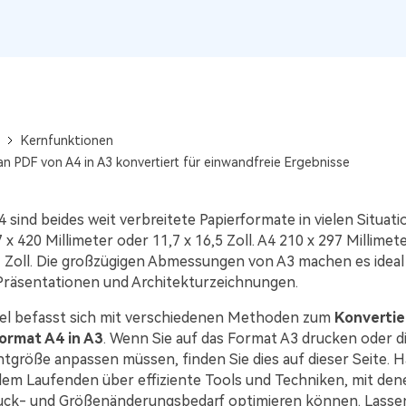
Alle Produkte ansehen
La
Alle PDF-Funktionen
PD
Kernfunktionen
n PDF von A4 in A3 konvertiert für einwandfreie Ergebnisse
 sind beides weit verbreitete Papierformate in vielen Situati
 x 420 Millimeter oder 11,7 x 16,5 Zoll. A4 210 x 297 Millimet
,7 Zoll. Die großzügigen Abmessungen von A3 machen es ideal
 Präsentationen und Architekturzeichnungen.
kel befasst sich mit verschiedenen Methoden zum
Konvertie
ormat A4 in A3
. Wenn Sie auf das Format A3 drucken oder d
größe anpassen müssen, finden Sie dies auf dieser Seite. H
 dem Laufenden über effiziente Tools und Techniken, mit den
uck- und Größenänderungsbedarf optimieren können. Lassen