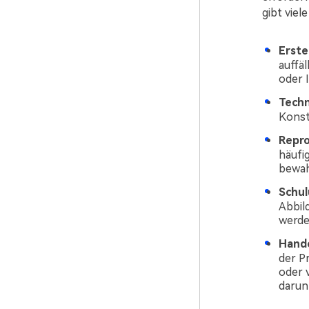
gibt viel
Erste
auffäl
oder 
Techn
Konst
Repro
häufi
bewah
Schul
Abbil
werde
Hando
der P
oder 
darunt