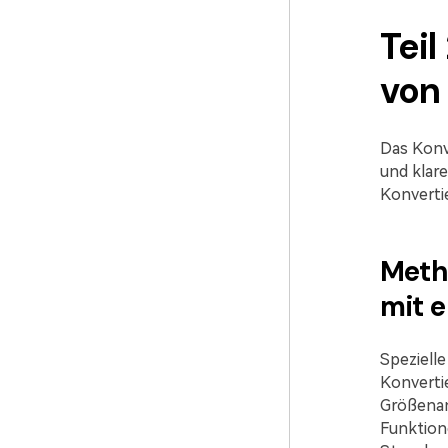
Tei
von 
Das Konv
und klar
Konvertie
Metho
mit e
Spezielle
Konverti
Größenan
Funktion