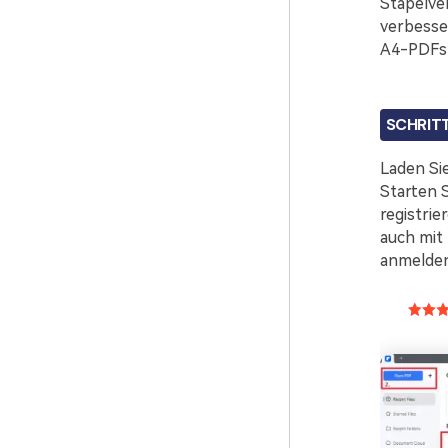
Stapelve
verbesse
A4-PDFs 
SCHRITT
Laden Si
Starten S
registrie
auch mit
anmelden