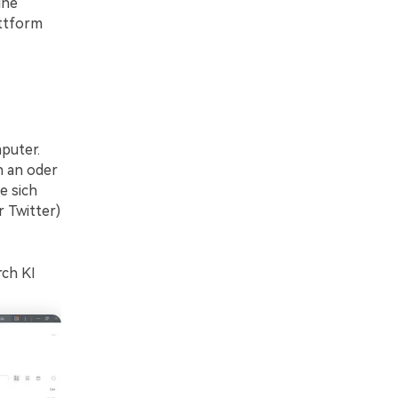
ine
ttform
puter.
n an oder
e sich
 Twitter)
ch KI