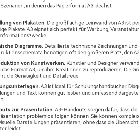
e Szenarien, in denen das Papierformat A3 ideal ist:
llung von Plakaten.
Die großflächige Leinwand von A3 ist pe
lige Plakate. A3 eignet sich perfekt für Werbung, Veranstalt
Informationszwecke.
ische Diagramme.
Detaillierte technische Zeichnungen und
ruktionsschemata benötigen oft den größeren Platz, den A3 
duktion von Kunstwerken.
Künstler und Designer verwen
g das Format A3, um ihre Kreationen zu reproduzieren. Die G
rt die Genauigkeit und Detailtreue.
ungsunterlagen.
A3 ist ideal für Schulungshandbücher. Dia
dungen und Text können gut lesbar und umfassend dargestel
n.
uts zur Präsentation.
A3-Handouts sorgen dafür, dass die
räsentation problemlos folgen können. Sie können komplex
visuelle Darstellungen präsentieren, ohne dass die Übersichtl
er leidet.