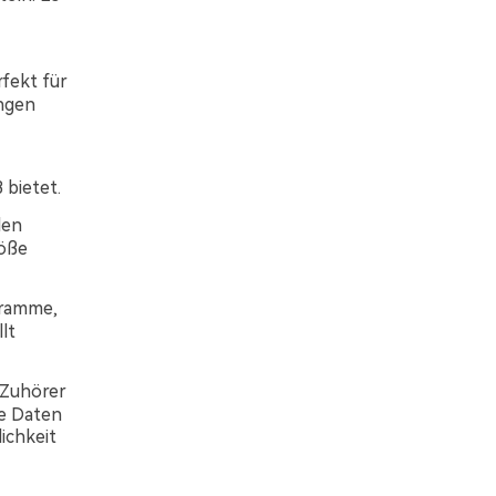
rfekt für
ungen
bietet.
den
röße
gramme,
lt
 Zuhörer
e Daten
ichkeit