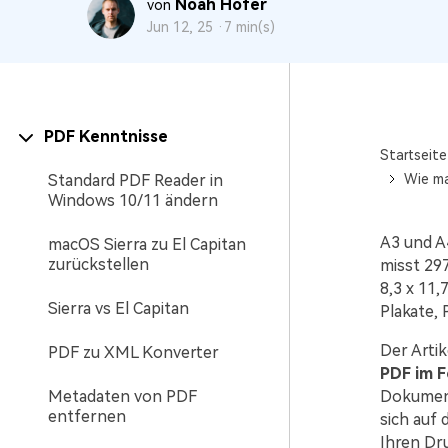
Noah Hofer
von
Jun 12, 25 ·
7 min(s)
PDF Kenntnisse
Startseite
Standard PDF Reader in
Wie ma
Windows 10/11 ändern
A3 und A4
macOS Sierra zu El Capitan
zurückstellen
misst 297
8,3 x 11
Sierra vs El Capitan
Plakate,
Der Arti
PDF zu XML Konverter
PDF im F
Metadaten von PDF
Dokument
entfernen
sich auf
Ihren Dr