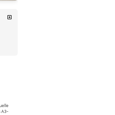
uelle
s A3-