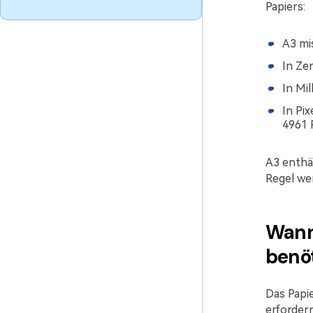
Papiers:
A3 mis
In Zen
In Mil
In Pi
4961 P
A3 enthäl
Regel we
Wann
benö
Das Papie
erfordern