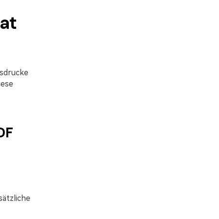
mat
usdrucke
iese
DF
ätzliche