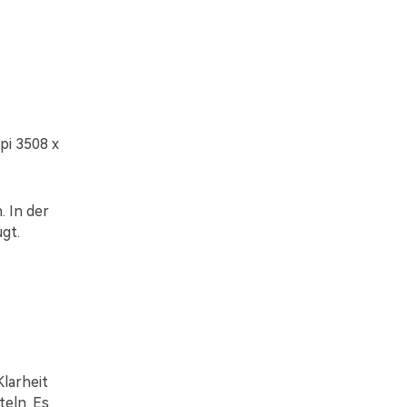
pi 3508 x
. In der
gt.
Klarheit
teln. Es