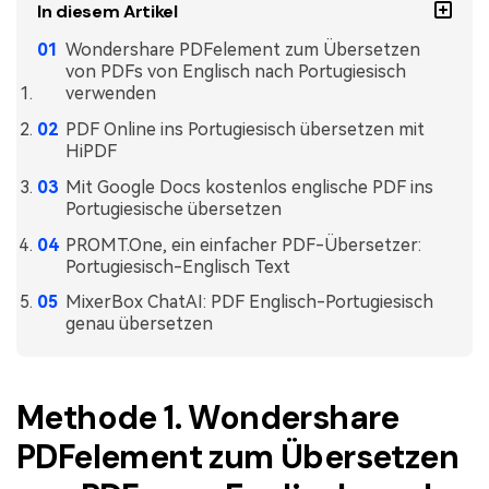
In diesem Artikel
Freiberufler
PDF-bezogene Informationen, die Sie benötigen.
Wondershare PDFelement zum Übersetzen
Download-Zentrum
von PDFs von Englisch nach Portugiesisch
Alle PDF-Funktionen
verwenden
Laden Sie die leistungsstärksten und einfachsten PDF-Tools h
PDF Online ins Portugiesisch übersetzen mit
HiPDF
Mit Google Docs kostenlos englische PDF ins
Portugiesische übersetzen
PROMT.One, ein einfacher PDF-Übersetzer:
Portugiesisch-Englisch Text
MixerBox ChatAI: PDF Englisch-Portugiesisch
genau übersetzen
Methode 1. Wondershare
PDFelement zum Übersetzen