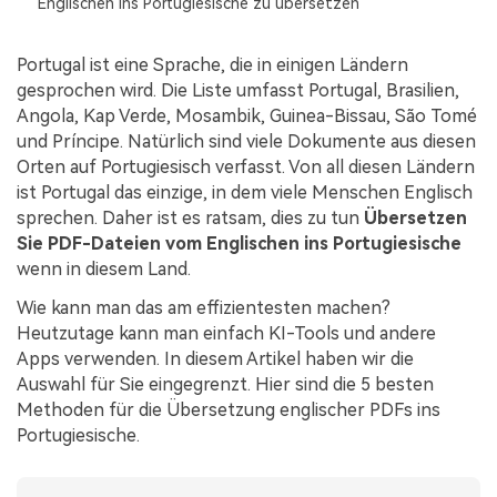
Englischen ins Portugiesische zu übersetzen
Kontakt zum Support
PDF OCR
Was ist NEU
PDF-Daten extrahieren
Portugal ist eine Sprache, die in einigen Ländern
gesprochen wird. Die Liste umfasst Portugal, Brasilien,
PDF freigeben
Benutzerhandbuch
Angola, Kap Verde, Mosambik, Guinea-Bissau, São Tomé
eSign PDFs rechtmäßig
und Príncipe. Natürlich sind viele Dokumente aus diesen
PDFelement für Windows
Neu
Orten auf Portugiesisch verfasst. Von all diesen Ländern
PDFelement für Mac
Branchen
ist Portugal das einzige, in dem viele Menschen Englisch
sprechen. Daher ist es ratsam, dies zu tun
Übersetzen
PDFelement für iOS
Bildung
Sie PDF-Dateien vom Englischen ins Portugiesische
PDFelement für Android
wenn in diesem Land.
IT-Dienstleistung
Mehr erfahren
Wie kann man das am effizientesten machen?
Rechtliches
Heutzutage kann man einfach KI-Tools und andere
Bewertungen
Gesundheitswesen
Apps verwenden. In diesem Artikel haben wir die
Sehen Sie, was unsere Nutzer sagen.
Auswahl für Sie eingegrenzt. Hier sind die 5 besten
Finanzen
Methoden für die Übersetzung englischer PDFs ins
Kostenlose PDF-Vorlagen
Portugiesische.
Regierung
Bearbeiten, Drucken und Anpassen von kostenlosen Vorlagen.
Veröffentlichung
PDF-Wissen