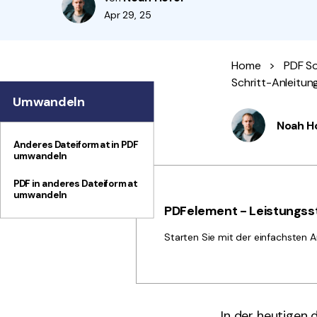
Apr 29, 25
Home
>
PDF So
Schritt-Anleitun
Umwandeln
Noah H
Anderes Dateiformat in PDF
umwandeln
PDF in anderes Dateiformat
umwandeln
PDFelement - Leistungsst
Starten Sie mit der einfachsten A
In der heutigen 