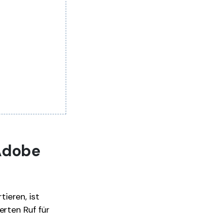
 Adobe
ieren, ist
rten Ruf für