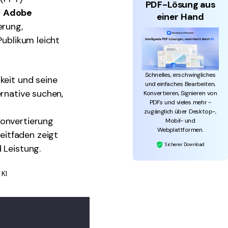
PDF-Lösung aus
n
Adobe
einer Hand
erung,
Publikum leicht
Schnelles, erschwingliches
keit und seine
und einfaches Bearbeiten,
ernative suchen,
Konvertieren, Signieren von
PDFs und vieles mehr -
zugänglich über Desktop-,
Konvertierung
Mobil- und
Webplattformen.
eitfaden zeigt
Sicherer Download
 Leistung.
 KI