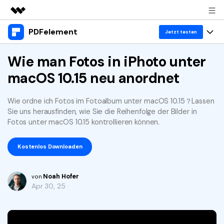
PDFelement
Top-Produkte
Jetzt testen
KI-gestützte digitale Kreativität
Produkte
Wie man Fotos in iPhoto unter
Business
Dienstprogramme
macOS 10.15 neu anordnet
Überblick
Desktop
Lösungen
Über uns
Lösungen
PDFelement für Windows
Wie ordne ich Fotos im Fotoalbum unter macOS 10.15？Lassen
Benutzer im Bildungswesen
Ressourcen
Presseraum
Sie uns herausfinden, wie Sie die Reihenfolge der Bilder in
PDFelement für Mac
Fotos unter macOS 10.15 kontrollieren können.
PDF lesen
Heiße Themen
Business
Shop
Mobile App
PDF kommentieren
Kostenlos Downloaden
Top PDF-Software
Support
KMU von 1-10p
PDFelement für iPhone/iPad
Anmelden
Jetzt kaufen
PDF erstellen
How-Tos
Noah Hofer
von
PDFelement für Android
PDF kombinieren
Apr 30, 25 ·
Mac-Software
10p+ Unternehmen
PDF drucken
Cloud
OCR PDF Tipps