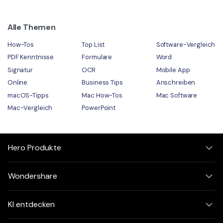
Alle Themen
How-Tos
Top List
Software-Vergleich
PDF Kenntnisse
Formulare
Word
Signatur
OCR
Mobile App
Online
Business Tips
Anschreiben
macOS-Tipps
Mac How-Tos
Mac Software
Mac-Vergleich
PowerPoint
Hero Produkte
Wondershare
KI entdecken