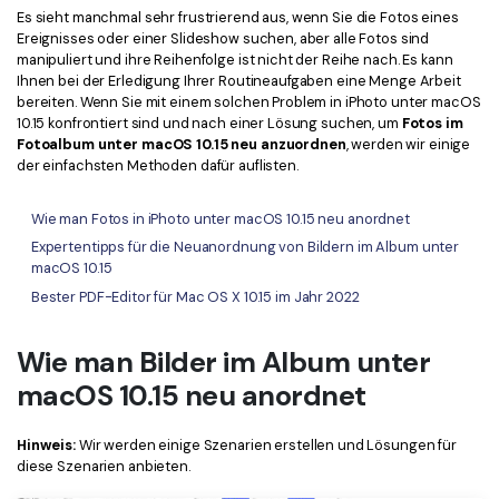
Kontakt zum Support
PDF OCR
Es sieht manchmal sehr frustrierend aus, wenn Sie die Fotos eines
Ereignisses oder einer Slideshow suchen, aber alle Fotos sind
Was ist NEU
PDF-Daten extrahieren
manipuliert und ihre Reihenfolge ist nicht der Reihe nach. Es kann
Ihnen bei der Erledigung Ihrer Routineaufgaben eine Menge Arbeit
PDF freigeben
Benutzerhandbuch
bereiten. Wenn Sie mit einem solchen Problem in iPhoto unter macOS
10.15 konfrontiert sind und nach einer Lösung suchen, um
Fotos im
eSign PDFs rechtmäßig
PDFelement für Windows
Fotoalbum unter macOS 10.15 neu anzuordnen
, werden wir einige
Neu
der einfachsten Methoden dafür auflisten.
PDFelement für Mac
Branchen
Wie man Fotos in iPhoto unter macOS 10.15 neu anordnet
PDFelement für iOS
Bildung
Expertentipps für die Neuanordnung von Bildern im Album unter
PDFelement für Android
macOS 10.15
IT-Dienstleistung
Bester PDF-Editor für Mac OS X 10.15 im Jahr 2022
Mehr erfahren
Rechtliches
Bewertungen
Wie man Bilder im Album unter
Gesundheitswesen
Sehen Sie, was unsere Nutzer sagen.
macOS 10.15 neu anordnet
Finanzen
Kostenlose PDF-Vorlagen
Regierung
Hinweis:
Wir werden einige Szenarien erstellen und Lösungen für
Bearbeiten, Drucken und Anpassen von kostenlosen Vorlagen.
diese Szenarien anbieten.
Veröffentlichung
PDF-Wissen