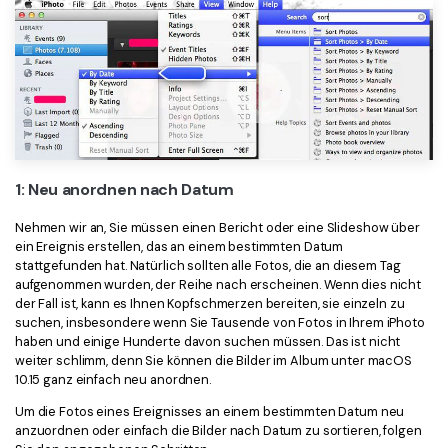
Freiberufler
PDF-bezogene Informationen, die Sie benötigen.
Download-Zentrum
Alle PDF-Funktionen
Laden Sie die leistungsstärksten und einfachsten PDF-Tools h
1: Neu anordnen nach Datum
Nehmen wir an, Sie müssen einen Bericht oder eine Slideshow über
ein Ereignis erstellen, das an einem bestimmten Datum
stattgefunden hat. Natürlich sollten alle Fotos, die an diesem Tag
aufgenommen wurden, der Reihe nach erscheinen. Wenn dies nicht
der Fall ist, kann es Ihnen Kopfschmerzen bereiten, sie einzeln zu
suchen, insbesondere wenn Sie Tausende von Fotos in Ihrem iPhoto
haben und einige Hunderte davon suchen müssen. Das ist nicht
weiter schlimm, denn Sie können die Bilder im Album unter macOS
10.15 ganz einfach neu anordnen.
Um die Fotos eines Ereignisses an einem bestimmten Datum neu
anzuordnen oder einfach die Bilder nach Datum zu sortieren, folgen