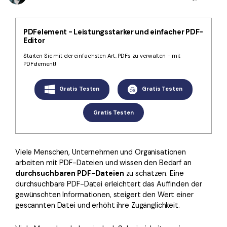
Kontakt zum Support
PDF OCR
Was ist NEU
PDF-Daten extrahieren
PDFelement - Leistungsstarker und einfacher PDF-
Editor
PDF freigeben
Benutzerhandbuch
Starten Sie mit der einfachsten Art, PDFs zu verwalten - mit
eSign PDFs rechtmäßig
PDFelement!
PDFelement für Windows
Neu
PDFelement für Mac
Branchen
Gratis Testen
Gratis Testen
PDFelement für iOS
Bildung
Gratis Testen
PDFelement für Android
IT-Dienstleistung
Mehr erfahren
Rechtliches
Viele Menschen, Unternehmen und Organisationen
Bewertungen
Gesundheitswesen
arbeiten mit PDF-Dateien und wissen den Bedarf an
Sehen Sie, was unsere Nutzer sagen.
durchsuchbaren PDF-Dateien
zu schätzen. Eine
Finanzen
durchsuchbare PDF-Datei erleichtert das Auffinden der
Kostenlose PDF-Vorlagen
gewünschten Informationen, steigert den Wert einer
Regierung
gescannten Datei und erhöht ihre Zugänglichkeit.
Bearbeiten, Drucken und Anpassen von kostenlosen Vorlagen.
Veröffentlichung
PDF-Wissen