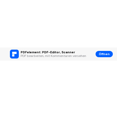
PDFelement: PDF-Editor, Scanner
Öffnen
PDF bearbeiten, mit Kommentaren versehen
Hero Produkte
Wondershare
KI entdecken