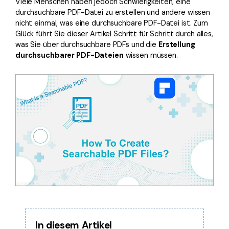
Viele Menschen haben jedoch Schwierigkeiten, eine
Freiberufler
PDF-bezogene Informationen, die Sie benötigen.
durchsuchbare PDF-Datei zu erstellen und andere wissen
nicht einmal, was eine durchsuchbare PDF-Datei ist. Zum
Download-Zentrum
Glück führt Sie dieser Artikel Schritt für Schritt durch alles,
Alle PDF-Funktionen
Laden Sie die leistungsstärksten und einfachsten PDF-Tools h
was Sie über durchsuchbare PDFs und die
Erstellung
durchsuchbarer PDF-Dateien
wissen müssen.
In diesem Artikel