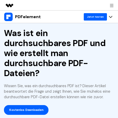
PDFelement
Top-Produkte
Jetzt testen
KI-gestützte digitale Kreativität
Produkte
Was ist ein
Business
Dienstprogramme
durchsuchbares PDF und
Überblick
Desktop
Lösungen
Über uns
Lösungen
wie erstellt man
PDFelement für Windows
Benutzer im Bildungswesen
Ressourcen
Presseraum
durchsuchbare PDF-
PDFelement für Mac
PDF lesen
Heiße Themen
Business
Shop
Dateien?
Mobile App
PDF kommentieren
Top PDF-Software
Support
KMU von 1-10p
PDFelement für iPhone/iPad
Anmelden
Jetzt kaufen
Wissen Sie, was ein durchsuchbares PDF ist? Dieser Artikel
PDF erstellen
How-Tos
beantwortet die Frage und zeigt Ihnen, wie Sie mühelos eine
PDFelement für Android
durchsuchbare PDF-Datei erstellen können wie nie zuvor.
PDF kombinieren
Mac-Software
10p+ Unternehmen
PDF drucken
Cloud
OCR PDF Tipps
Kostenlos Downloaden