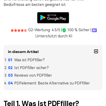
Bedürfnisse am besten geeignet ist.
Freiberufler
PDF-bezogene Informationen, die Sie benötigen.
Download-Zentrum
Alle PDF-Funktionen
Laden Sie die leistungsstärksten und einfachsten PDF-Tools h
G2-Wertung: 4.5/5 |
100 % Sicher |
Unterstützt durch KI
In diesem Artikel
Was ist PDFfiller?
Ist PDFfiller sicher?
Reviews von PDFfiller
PDFelement: Beste Alternative zu PDFfiller
Teil 1. Was ist PDFfiller?