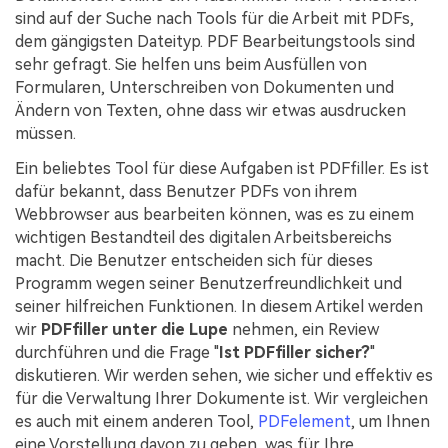
Kontakt zum Support
PDF OCR
sind auf der Suche nach Tools für die Arbeit mit PDFs,
dem gängigsten Dateityp. PDF Bearbeitungstools sind
Was ist NEU
PDF-Daten extrahieren
sehr gefragt. Sie helfen uns beim Ausfüllen von
PDF freigeben
Formularen, Unterschreiben von Dokumenten und
Benutzerhandbuch
Ändern von Texten, ohne dass wir etwas ausdrucken
eSign PDFs rechtmäßig
PDFelement für Windows
Neu
müssen.
PDFelement für Mac
Ein beliebtes Tool für diese Aufgaben ist PDFfiller. Es ist
Branchen
dafür bekannt, dass Benutzer PDFs von ihrem
PDFelement für iOS
Bildung
Webbrowser aus bearbeiten können, was es zu einem
wichtigen Bestandteil des digitalen Arbeitsbereichs
PDFelement für Android
IT-Dienstleistung
macht. Die Benutzer entscheiden sich für dieses
Mehr erfahren
Programm wegen seiner Benutzerfreundlichkeit und
Rechtliches
seiner hilfreichen Funktionen. In diesem Artikel werden
Bewertungen
Gesundheitswesen
wir
PDFfiller unter die Lupe
nehmen, ein Review
Sehen Sie, was unsere Nutzer sagen.
durchführen und die Frage "
Ist PDFfiller sicher?
"
Finanzen
diskutieren. Wir werden sehen, wie sicher und effektiv es
Kostenlose PDF-Vorlagen
Regierung
für die Verwaltung Ihrer Dokumente ist. Wir vergleichen
Bearbeiten, Drucken und Anpassen von kostenlosen Vorlagen.
es auch mit einem anderen Tool,
PDFelement
, um Ihnen
Veröffentlichung
PDF-Wissen
eine Vorstellung davon zu geben, was für Ihre