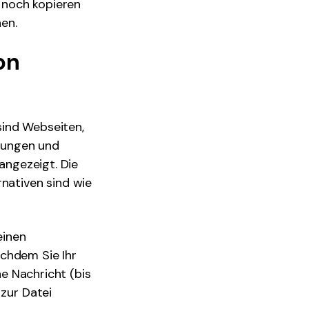
 noch kopieren
hen.
on
 sind Webseiten,
chungen und
 angezeigt. Die
rnativen sind wie
einen
achdem Sie Ihr
ne Nachricht (bis
 zur Datei