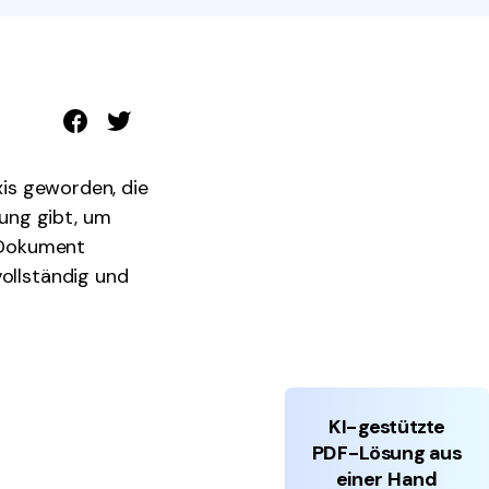
den Sie die leistungsstärksten und einfachsten PDF-
ols herunter.
xis geworden, die
ung gibt, um
n Dokument
vollständig und
KI-gestützte
PDF-Lösung aus
einer Hand