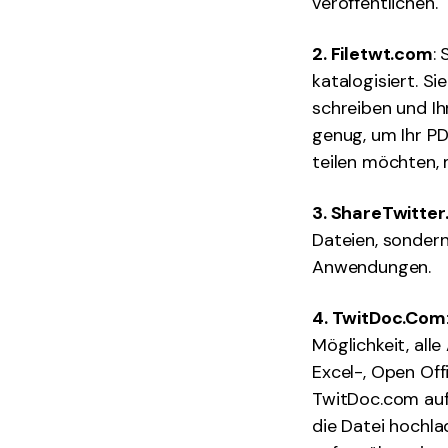
veröffentlichen.
2. Filetwt.com
:
katalogisiert. S
schreiben und Ih
genug, um Ihr PD
teilen möchten, 
3. ShareTwitte
Dateien, sonder
Anwendungen.
4. TwitDoc.Com
Möglichkeit, all
Excel-, Open Off
TwitDoc.com aufr
die Datei hochla