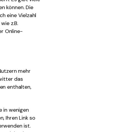
en können. Die
h eine Vielzahl
wie z.B.
r Online-
 Nutzern mehr
witter das
en enthalten,
e in wenigen
, Ihren Link so
erwenden ist.