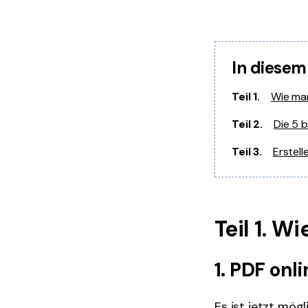
In diesem
Teil 1.
Wie man
Teil 2.
Die 5 b
Teil 3.
Erstel
Teil 1. W
1. PDF onl
Es ist jetzt mögl