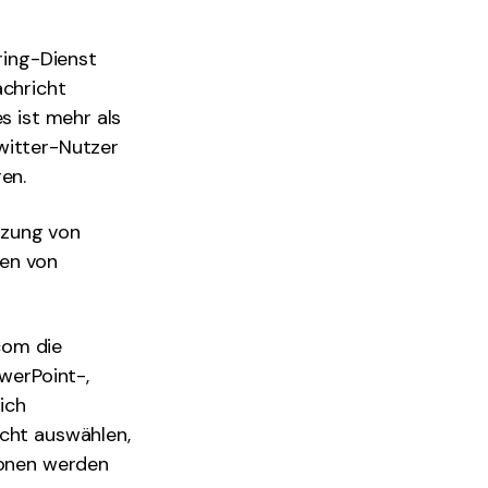
aring-Dienst
achricht
s ist mehr als
witter-Nutzer
en.
tzung von
ten von
com die
owerPoint-,
ich
icht auswählen,
ionen werden