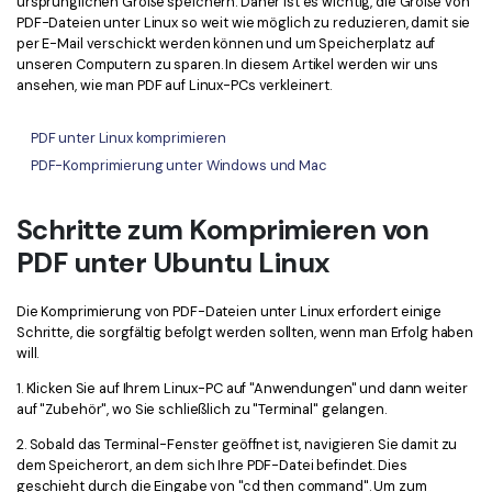
ursprünglichen Größe speichern. Daher ist es wichtig, die Größe von
Kontakt zum Support
PDF OCR
PDF-Dateien unter Linux so weit wie möglich zu reduzieren, damit sie
per E-Mail verschickt werden können und um Speicherplatz auf
Was ist NEU
PDF-Daten extrahieren
unseren Computern zu sparen. In diesem Artikel werden wir uns
ansehen, wie man PDF auf Linux-PCs verkleinert.
PDF freigeben
Benutzerhandbuch
eSign PDFs rechtmäßig
PDF unter Linux komprimieren
PDFelement für Windows
Neu
PDF-Komprimierung unter Windows und Mac
PDFelement für Mac
Branchen
PDFelement für iOS
Schritte zum Komprimieren von
Bildung
PDF unter Ubuntu Linux
PDFelement für Android
IT-Dienstleistung
Mehr erfahren
Rechtliches
Die Komprimierung von PDF-Dateien unter Linux erfordert einige
Schritte, die sorgfältig befolgt werden sollten, wenn man Erfolg haben
Bewertungen
Gesundheitswesen
will.
Sehen Sie, was unsere Nutzer sagen.
1. Klicken Sie auf Ihrem Linux-PC auf "Anwendungen" und dann weiter
Finanzen
auf "Zubehör", wo Sie schließlich zu "Terminal" gelangen.
Kostenlose PDF-Vorlagen
Regierung
Bearbeiten, Drucken und Anpassen von kostenlosen Vorlagen.
2. Sobald das Terminal-Fenster geöffnet ist, navigieren Sie damit zu
dem Speicherort, an dem sich Ihre PDF-Datei befindet. Dies
Veröffentlichung
PDF-Wissen
geschieht durch die Eingabe von "cd then command". Um zum