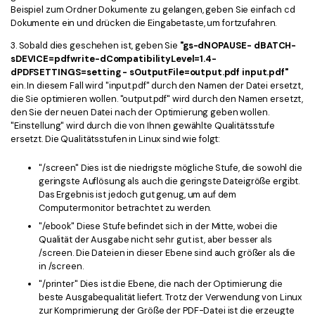
Beispiel zum Ordner Dokumente zu gelangen, geben Sie einfach cd
Freiberufler
PDF-bezogene Informationen, die Sie benötigen.
Dokumente ein und drücken die Eingabetaste, um fortzufahren.
Download-Zentrum
3. Sobald dies geschehen ist, geben Sie
"gs-dNOPAUSE- dBATCH-
Alle PDF-Funktionen
sDEVICE=pdfwrite-dCompatibilityLevel=1.4-
Laden Sie die leistungsstärksten und einfachsten PDF-Tools h
dPDFSETTINGS=setting - sOutputFile=output.pdf input.pdf"
ein. In diesem Fall wird "input.pdf" durch den Namen der Datei ersetzt,
die Sie optimieren wollen. "output.pdf" wird durch den Namen ersetzt,
den Sie der neuen Datei nach der Optimierung geben wollen.
"Einstellung" wird durch die von Ihnen gewählte Qualitätsstufe
ersetzt. Die Qualitätsstufen in Linux sind wie folgt:
"/screen" Dies ist die niedrigste mögliche Stufe, die sowohl die
geringste Auflösung als auch die geringste Dateigröße ergibt.
Das Ergebnis ist jedoch gut genug, um auf dem
Computermonitor betrachtet zu werden.
"/ebook" Diese Stufe befindet sich in der Mitte, wobei die
Qualität der Ausgabe nicht sehr gut ist, aber besser als
/screen. Die Dateien in dieser Ebene sind auch größer als die
in /screen.
"/printer" Dies ist die Ebene, die nach der Optimierung die
beste Ausgabequalität liefert. Trotz der Verwendung von Linux
zur Komprimierung der Größe der PDF-Datei ist die erzeugte