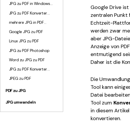
JPG zu PDF in Windows
Google Drive ist
10
JPG zu PDF Konverter
zentralen Punkt 
Software
Echtzeit-Plattfo
mehrere JPG in PDF
umwandeln
werden zwar meh
Google JPG zu PDF
aber JPG-Dateie
Linux JPG zu PDF
Anzeige von PDF
JPG zu PDF Photoshop
entmutigend sein
Word zu JPG zu PDF
Daher ist die Ko
JPG zu PDF Konverter
Offline
Die Umwandlung v
JPEG zu PDF
Tool kann einige
PDF zu JPG
Datei bearbeiten
Tool zum
Konver
JPG umwandeln
in diesem Artikel
konvertieren.