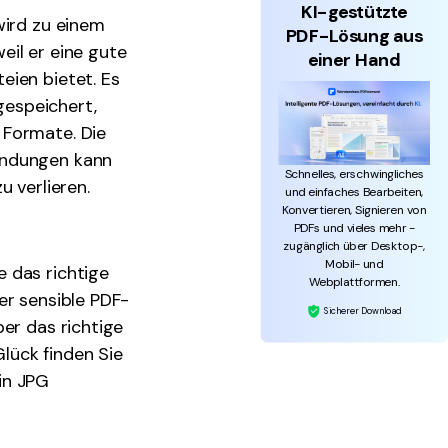
KI-gestützte
wird zu einem
PDF-Lösung aus
eil er eine gute
einer Hand
eien bietet. Es
gespeichert,
 Formate. Die
endungen kann
Schnelles, erschwingliches
u verlieren.
und einfaches Bearbeiten,
Konvertieren, Signieren von
PDFs und vieles mehr -
zugänglich über Desktop-,
Mobil- und
 das richtige
Webplattformen.
er sensible PDF-
Sicherer Download
er das richtige
lück finden Sie
 in JPG