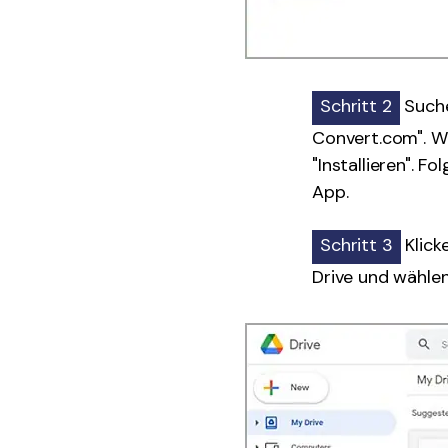
Schritt 2
Suche
Convert.com". Wä
"Installieren". F
App.
Schritt 3
Klick
Drive und wählen