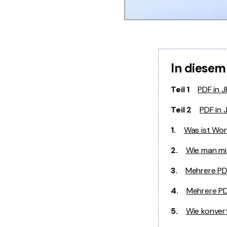
In diesem
Teil 1
PDF in J
Teil 2
PDF in 
1.
Was ist Wo
2.
Wie man mi
3.
Mehrere PDF
4.
Mehrere PDF
5.
Wie konver