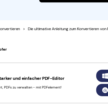
Alle Produkte ansehen
La
Alle PDF-Funktionen
To
onvertieren
>
Die ultimative Anleitung zum Konvertieren von 
ofer
arker und einfacher PDF-Editor
rt, PDFs zu verwalten - mit PDFelement!