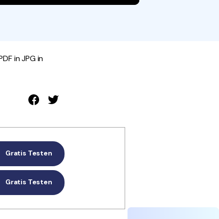
den Sie die leistungsstärksten und einfachsten PDF-
ols herunter.
PDF in JPG in
Gratis Testen
Gratis Testen