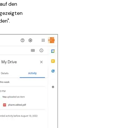
 auf den
ngezeigten
den".