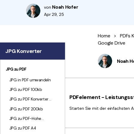
Noah Hofer
von
Apr 29, 25
Home
>
PDFs K
Google Drive
JPG Konverter
Noah H
JPG zu PDF
JPG in PDF umwandeln
JPG zu PDF 100kb
PDFelement - Leistungsst
JPG zu PDF Konverter
Software
Starten Sie mit der einfachsten A
JPG zu PDF 200kb
JPG zu PDF-Hohe
Qualität
JPG zu PDF A4