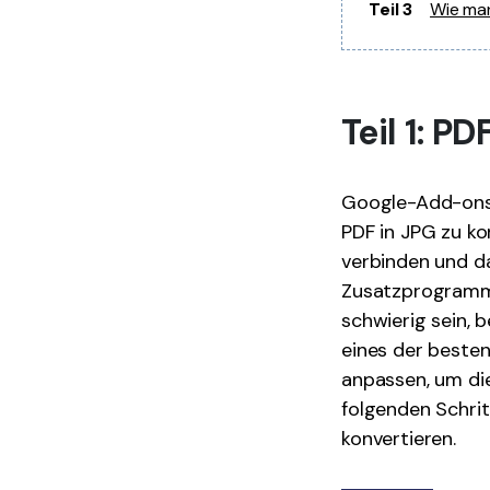
Teil 3
Wie man
Teil 1: P
Google-Add-ons b
PDF in JPG zu ko
verbinden und da
Zusatzprogramme 
schwierig sein, 
eines der besten
anpassen, um di
folgenden Schrit
konvertieren.