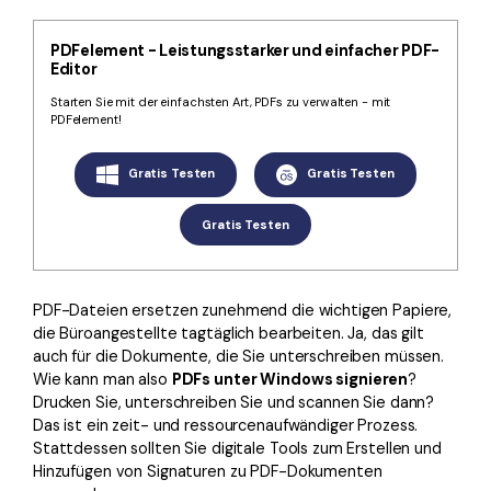
Kontakt zum Support
PDF OCR
Was ist NEU
PDF-Daten extrahieren
PDFelement - Leistungsstarker und einfacher PDF-
Editor
PDF freigeben
Benutzerhandbuch
Starten Sie mit der einfachsten Art, PDFs zu verwalten - mit
PDFelement!
eSign PDFs rechtmäßig
PDFelement für Windows
Neu
Gratis Testen
Gratis Testen
PDFelement für Mac
Branchen
PDFelement für iOS
Gratis Testen
Bildung
PDFelement für Android
IT-Dienstleistung
Mehr erfahren
PDF-Dateien ersetzen zunehmend die wichtigen Papiere,
Rechtliches
die Büroangestellte tagtäglich bearbeiten. Ja, das gilt
Bewertungen
Gesundheitswesen
auch für die Dokumente, die Sie unterschreiben müssen.
Sehen Sie, was unsere Nutzer sagen.
Wie kann man also
PDFs unter Windows signieren
?
Finanzen
Drucken Sie, unterschreiben Sie und scannen Sie dann?
Kostenlose PDF-Vorlagen
Das ist ein zeit- und ressourcenaufwändiger Prozess.
Regierung
Bearbeiten, Drucken und Anpassen von kostenlosen Vorlagen.
Stattdessen sollten Sie digitale Tools zum Erstellen und
Hinzufügen von Signaturen zu PDF-Dokumenten
Veröffentlichung
PDF-Wissen