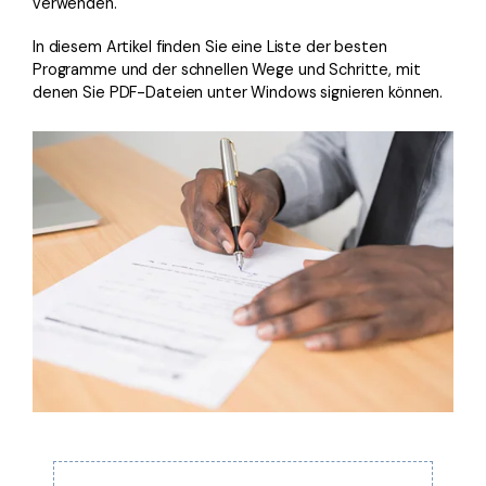
verwenden.
Freiberufler
PDF-bezogene Informationen, die Sie benötigen.
In diesem Artikel finden Sie eine Liste der besten
Download-Zentrum
Programme und der schnellen Wege und Schritte, mit
Alle PDF-Funktionen
denen Sie PDF-Dateien unter Windows signieren können.
Laden Sie die leistungsstärksten und einfachsten PDF-Tools h