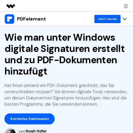
PDFelement
Top-Produkte
Jetzt testen
KI-gestützte digitale Kreativität
Produkte
Wie man unter Windows
Business
Dienstprogramme
digitale Signaturen erstellt
Überblick
Desktop
Lösungen
Über uns
Lösungen
und zu PDF-Dokumenten
PDFelement für Windows
Benutzer im Bildungswesen
Ressourcen
Presseraum
hinzufügt
PDFelement für Mac
PDF lesen
Heiße Themen
Business
Shop
Mobile App
Hat Ihnen jemand ein PDF-Dokument geschickt, das Sie
PDF kommentieren
Top PDF-Software
unterschreiben müssen? Sie können digitale Tools verwenden,
Support
KMU von 1-10p
PDFelement für iPhone/iPad
Anmelden
Jetzt kaufen
PDF erstellen
um diesen Dokumenten Signaturen hinzuzufügen. Hier sind die
How-Tos
besten Programme, die Sie verwenden können.
PDFelement für Android
PDF kombinieren
Mac-Software
10p+ Unternehmen
Kostenlos Downloaden
PDF drucken
Cloud
OCR PDF Tipps
Noah Hofer
von