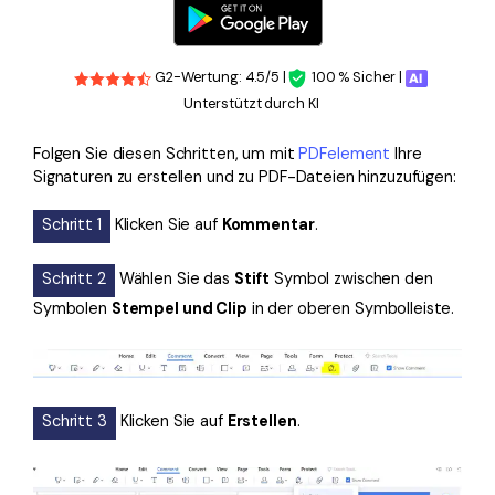
G2-Wertung: 4.5/5 |
100 % Sicher |
Unterstützt durch KI
Folgen Sie diesen Schritten, um mit
PDFelement
Ihre
Signaturen zu erstellen und zu PDF-Dateien hinzuzufügen:
Schritt 1
Klicken Sie auf
Kommentar
.
Schritt 2
Wählen Sie das
Stift
Symbol zwischen den
Symbolen
Stempel und Clip
in der oberen Symbolleiste.
Schritt 3
Klicken Sie auf
Erstellen
.