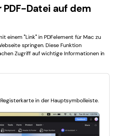
er PDF-Datei auf dem
den Sie die leistungsstärksten und einfachsten PDF-
ols herunter.
mit einem "Link" in PDFelement für Mac zu
Webseite springen. Diese Funktion
achen Zugriff auf wichtige Informationen in
" Registerkarte in der Hauptsymbolleiste.