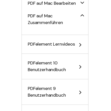
PDF auf Mac Bearbeiten
PDF auf Mac
Zusammenführen
PDF auf Mac
Organisieren
PDFelement Lernvideos
PDF OCR auf Mac
PDFelement 10
PDF auf Mac
Benutzerhandbuch
Konvertieren
Formular auf Mac
PDFelement 9
Ausfüllen
Benutzerhandbuch
PDF auf Mac Schützen &