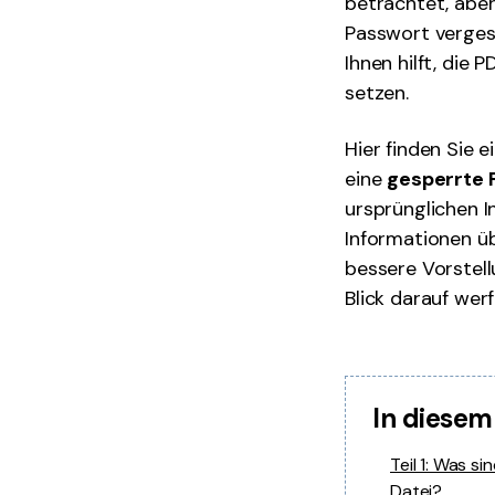
betrachtet, abe
Passwort vergess
Ihnen hilft, die 
setzen.
Hier finden Sie e
eine
gesperrte 
ursprünglichen I
Informationen ü
bessere Vorstell
Blick darauf werf
In diesem
Teil 1: Was 
Datei?