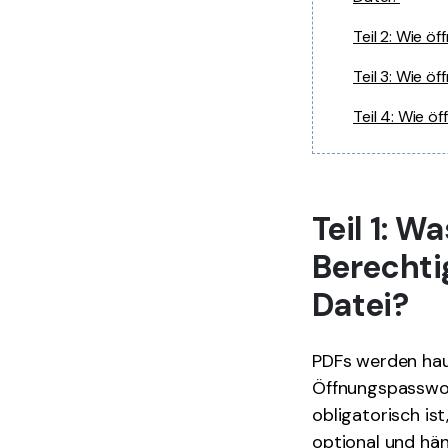
Teil 2: Wie ö
Teil 3: Wie ö
Teil 4: Wie ö
Teil 1: 
Berechti
Datei?
PDFs werden hau
Öffnungspasswo
obligatorisch is
optional und hän