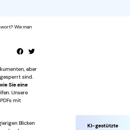
den Sie die leistungsstärksten und einfachsten PDF-
ols herunter.
swort? Wie man
okumenten, aber
gesperrt sind.
wie Sie eine
elfen. Unsere
 PDFs mit
ierigen Blicken
KI-gestützte