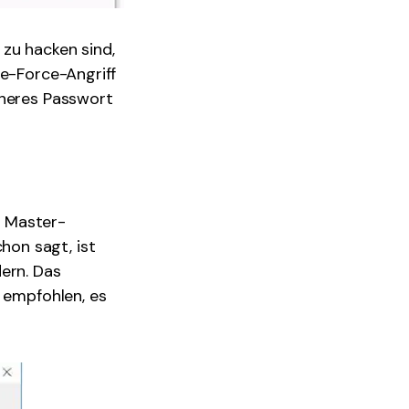
zu hacken sind,
te-Force-Angriff
cheres Passwort
s Master-
on sagt, ist
ern. Das
r empfohlen, es