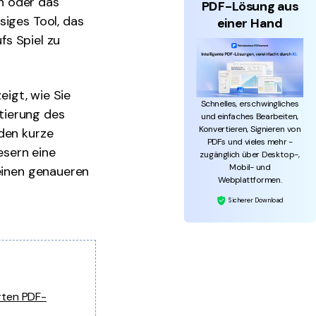
n oder das
PDF-Lösung aus
siges Tool, das
einer Hand
fs Spiel zu
eigt, wie Sie
Schnelles, erschwingliches
tierung des
und einfaches Bearbeiten,
Konvertieren, Signieren von
aden kurze
PDFs und vieles mehr -
esern eine
zugänglich über Desktop-,
Mobil- und
 einen genaueren
Webplattformen.
Sicherer Download
rten PDF-