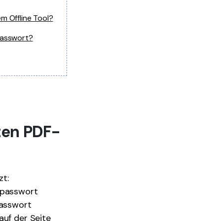
em Offline Tool?
 Passwort?
ten PDF-
zt:
spasswort
passwort
auf der Seite