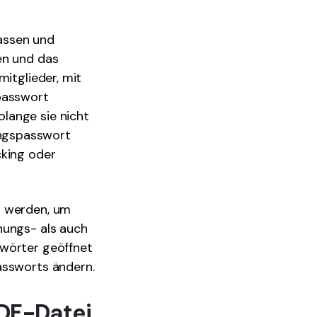
assen und
en und das
mitglieder, mit
spasswort
lange sie nicht
ungspasswort
cking oder
t werden, um
nungs- als auch
swörter geöffnet
assworts ändern.
PDF-Datei